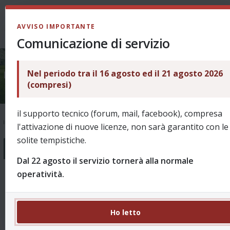
LOGIN
AVVISO IMPORTANTE
Comunicazione di servizio
Nel periodo tra il 16 agosto ed il 21 agosto 2026
Unofficial stuff
(compresi)
il supporto tecnico (forum, mail, facebook), compresa
Indice
Unofficial stuff
l'attivazione di nuove licenze, non sarà garantito con le
solite tempistiche.
Forum
Dal 22 agosto il servizio tornerà alla normale
operatività.
SubSkin 6.xx
18 Argomenti 127 Messaggi
Subskin per ReVo 6.xx messe a disponizione degli utenti
Re: Nuove skin 6.xx
da
apesca77
Ho letto
15/10/2023, 21:34