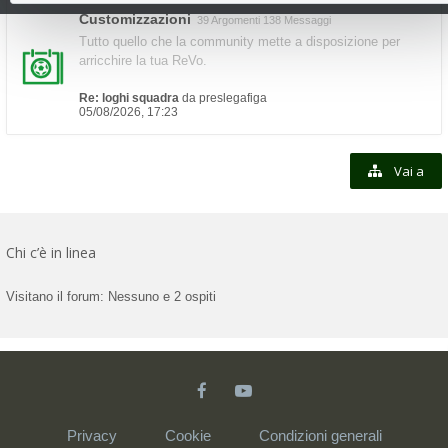
Customizzazioni
39 Argomenti 138 Messaggi
Tutto quello che la community mette a disposizione per
arricchire la tua ReVo.
Re: loghi squadra
da
preslegafiga
05/08/2026, 17:23
Vai a
Chi c’è in linea
Visitano il forum: Nessuno e 2 ospiti
Privacy
Cookie
Condizioni generali