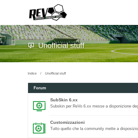
Unofficial stuff
Indice
Unofficial stuff
Forum
SubSkin 6.xx
Subskin per ReVo 6.xx messe a disponizione degl
Customizzazioni
Tutto quello che la community mette a disposizion