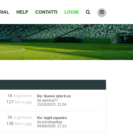
RIAL
HELP
CONTATTI
LOGIN
18
Argomenti
Re: Nuove skin 6.xx
da
apesca77
127
Messaggi
15/10/2023, 21:34
39
Argomenti
Re: loghi squadra
da
preslegafiga
138
Messaggi
05/08/2026, 17:23