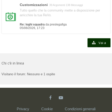
Customizzazioni
39 Argomenti 138 Messaggi
Tutto quello che la community mette a disposizione per
arricchire la tua ReVo.
Re: loghi squadra
da
preslegafiga
05/08/2026, 17:23
Vai a
Chi c’è in linea
Visitano il forum: Nessuno e 1 ospite
Privacy
Cookie
Condizioni generali