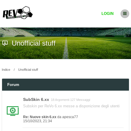
LOGIN
Unofficial stuff
Indice
Unofficial stuff
Forum
SubSkin 6.xx
18 Argomenti 127 Messaggi
Subskin per ReVo 6.xx messe a disponizione degli utenti
Re: Nuove skin 6.xx
da
apesca77
15/10/2023, 21:34