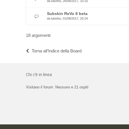
da
lukinho
, 26/08/2017, 10:16
Subskin ReVo 6 beta
da
lukinho
, 01/08/2017, 20:24
18 argomenti
Torna all’Indice della Board
Chi c’è in linea
Visitano il forum: Nessuno e 21 ospiti