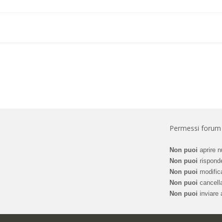
Permessi forum
Non puoi
aprire n
Non puoi
risponde
Non puoi
modifica
Non puoi
cancella
Non puoi
inviare a