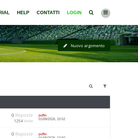
RIAL
HELP
CONTATTI
LOGIN
Nuovo argomento
0
Risposte
puffin
01/08/2026, 10:52
1254
Visite
0
Risposte
puffin
01/08/2026, 10:50