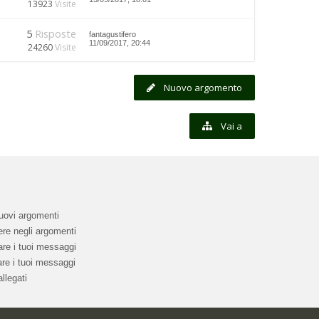
13923
Visite
5
Risposte
fantagustifero
11/09/2017, 20:44
24260
Visite
Nuovo argomento
Vai a
uovi argomenti
re negli argomenti
re i tuoi messaggi
re i tuoi messaggi
llegati