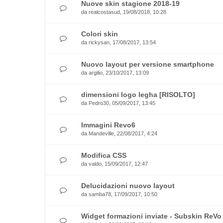
Nuove skin stagione 2018-19
da
realcostasud
, 19/08/2018, 10:28
Colori skin
da
rickysan
, 17/08/2017, 13:54
Nuovo layout per versione smartphone
da
argilio
, 23/10/2017, 13:09
dimensioni logo legha [RISOLTO]
da
Pedro30
, 05/09/2017, 13:45
Immagini Revo6
da
Mandeville
, 22/08/2017, 4:24
Modifica CSS
da
valdo
, 15/09/2017, 12:47
Delucidazioni nuovo layout
da
samba78
, 17/09/2017, 10:50
Widget formazioni inviate - Subskin ReVo