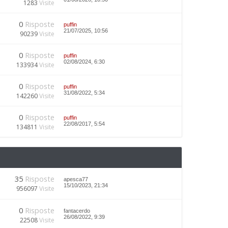
1283
Visite
0
Risposte
puffin
21/07/2025, 10:56
90239
Visite
0
Risposte
puffin
02/08/2024, 6:30
133934
Visite
0
Risposte
puffin
31/08/2022, 5:34
142260
Visite
0
Risposte
puffin
22/08/2017, 5:54
134811
Visite
35
Risposte
apesca77
15/10/2023, 21:34
956097
Visite
0
Risposte
fantacerdo
26/08/2022, 9:39
22508
Visite