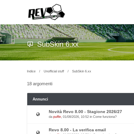
SubSkin 6.xx
Indice
Unofficial stuff
SubSkin 6.xx
18 argomenti
Annunci
Novità Revo 8.00 - Stagione 2026/27
da
puffin
, 01/08/2026, 10:52 in
Come funziona?
Revo 8.00 - La verifica email