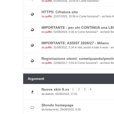
da
puffin
, 01/08/2026, 10:50 in
Come funziona?
HTTPS: Cifratura sito
da
puffin
, 21/07/2025, 10:56 in
Come funziona? - archivio fi
IMPORTANTE - per chi CONTINUA una L
da
puffin
, 02/08/2024, 6:30 in
Come funziona? - archivio fin
IMPORTANTE: ASSIST 2026/27 - Milano
da
puffin
, 31/08/2022, 5:34 in
Voti, assist e tutto il resto - a
Registrazione utenti: come/quando/perch
da
puffin
, 22/08/2017, 5:54 in
Come funziona? - archivio fin
Argomenti
Nuove skin 6.xx
1
2
3
4
da
dathon
, 02/09/2018, 17:51
Sfondo homepage
da
fantacerdo
, 26/08/2022, 9:39