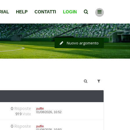
RIAL
HELP
CONTATTI
LOGIN
Nuovo argomento
0
Risposte
puffin
01/08/2026, 10:52
919
Visite
0
Risposte
puffin
01/08/2026, 10:50