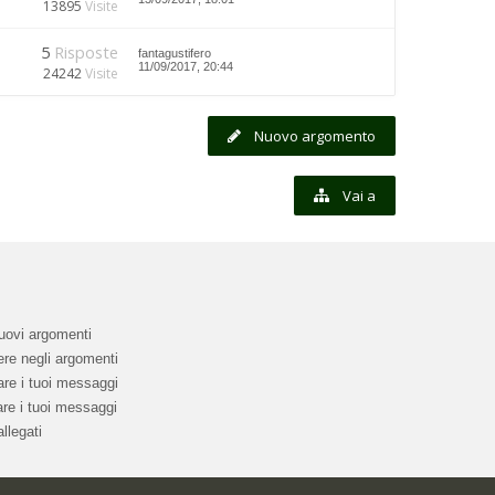
13895
Visite
5
Risposte
fantagustifero
11/09/2017, 20:44
24242
Visite
Nuovo argomento
Vai a
uovi argomenti
re negli argomenti
re i tuoi messaggi
re i tuoi messaggi
llegati