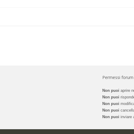
Permessi forum
Non puoi
aprire n
Non puoi
risponde
Non puoi
modifica
Non puoi
cancella
Non puoi
inviare a