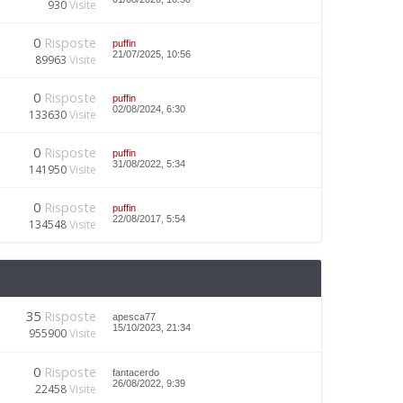
930
Visite
0
Risposte
puffin
21/07/2025, 10:56
89963
Visite
0
Risposte
puffin
02/08/2024, 6:30
133630
Visite
0
Risposte
puffin
31/08/2022, 5:34
141950
Visite
0
Risposte
puffin
22/08/2017, 5:54
134548
Visite
35
Risposte
apesca77
15/10/2023, 21:34
955900
Visite
0
Risposte
fantacerdo
26/08/2022, 9:39
22458
Visite