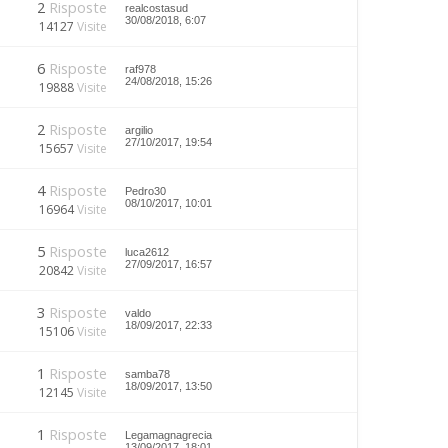
2
Risposte
realcostasud
30/08/2018, 6:07
14127
Visite
6
Risposte
raf978
24/08/2018, 15:26
19888
Visite
2
Risposte
argilio
27/10/2017, 19:54
15657
Visite
4
Risposte
Pedro30
08/10/2017, 10:01
16964
Visite
5
Risposte
luca2612
27/09/2017, 16:57
20842
Visite
3
Risposte
valdo
18/09/2017, 22:33
15106
Visite
1
Risposte
samba78
18/09/2017, 13:50
12145
Visite
1
Risposte
Legamagnagrecia
13/09/2017, 18:01