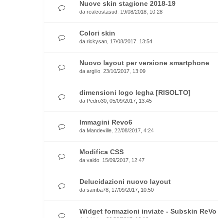
Nuove skin stagione 2018-19
da
realcostasud
, 19/08/2018, 10:28
Colori skin
da
rickysan
, 17/08/2017, 13:54
Nuovo layout per versione smartphone
da
argilio
, 23/10/2017, 13:09
dimensioni logo legha [RISOLTO]
da
Pedro30
, 05/09/2017, 13:45
Immagini Revo6
da
Mandeville
, 22/08/2017, 4:24
Modifica CSS
da
valdo
, 15/09/2017, 12:47
Delucidazioni nuovo layout
da
samba78
, 17/09/2017, 10:50
Widget formazioni inviate - Subskin ReVo