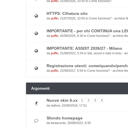
da
puffin
, 01/08/2026, 10:50 in
Come funziona?
HTTPS: Cifratura sito
da
puffin
, 21/07/2025, 10:56 in
Come funziona? - archivio fi
IMPORTANTE - per chi CONTINUA una L
da
puffin
, 02/08/2024, 6:30 in
Come funziona? - archivio fin
IMPORTANTE: ASSIST 2026/27 - Milano
da
puffin
, 31/08/2022, 5:34 in
Voti, assist e tutto il resto - a
Registrazione utenti: come/quando/perch
da
puffin
, 22/08/2017, 5:54 in
Come funziona? - archivio fin
Argomenti
Nuove skin 6.xx
1
2
3
4
da
dathon
, 02/09/2018, 17:51
Sfondo homepage
da
fantacerdo
, 26/08/2022, 9:39