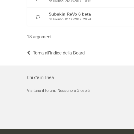
da
lukinho
, 26/08/2017, 10:16
Subskin ReVo 6 beta
da
lukinho
, 01/08/2017, 20:24
18 argomenti
Torna all’Indice della Board
Chi c’è in linea
Visitano il forum: Nessuno e 3 ospiti