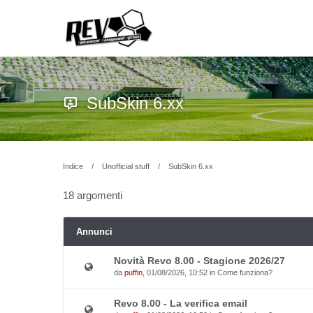
SubSkin 6.xx
Indice
Unofficial stuff
SubSkin 6.xx
18 argomenti
Annunci
Novità Revo 8.00 - Stagione 2026/27
da
puffin
, 01/08/2026, 10:52 in
Come funziona?
Revo 8.00 - La verifica email