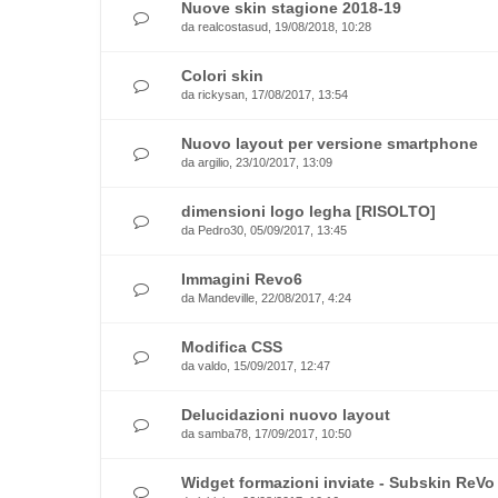
Nuove skin stagione 2018-19
da
realcostasud
, 19/08/2018, 10:28
Colori skin
da
rickysan
, 17/08/2017, 13:54
Nuovo layout per versione smartphone
da
argilio
, 23/10/2017, 13:09
dimensioni logo legha [RISOLTO]
da
Pedro30
, 05/09/2017, 13:45
Immagini Revo6
da
Mandeville
, 22/08/2017, 4:24
Modifica CSS
da
valdo
, 15/09/2017, 12:47
Delucidazioni nuovo layout
da
samba78
, 17/09/2017, 10:50
Widget formazioni inviate - Subskin ReVo