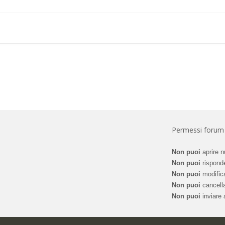
Permessi forum
Non puoi
aprire n
Non puoi
risponde
Non puoi
modifica
Non puoi
cancella
Non puoi
inviare a