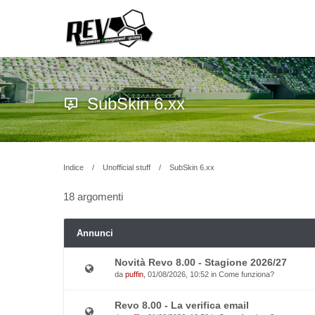
SubSkin 6.xx
Indice
Unofficial stuff
SubSkin 6.xx
18 argomenti
Annunci
Novità Revo 8.00 - Stagione 2026/27
da
puffin
, 01/08/2026, 10:52 in
Come funziona?
Revo 8.00 - La verifica email