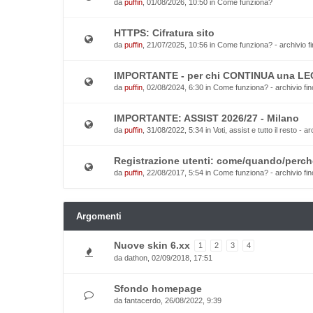
da
puffin
, 01/08/2026, 10:50 in
Come funziona?
HTTPS: Cifratura sito
da
puffin
, 21/07/2025, 10:56 in
Come funziona? - archivio fi
IMPORTANTE - per chi CONTINUA una L
da
puffin
, 02/08/2024, 6:30 in
Come funziona? - archivio fin
IMPORTANTE: ASSIST 2026/27 - Milano
da
puffin
, 31/08/2022, 5:34 in
Voti, assist e tutto il resto - a
Registrazione utenti: come/quando/perch
da
puffin
, 22/08/2017, 5:54 in
Come funziona? - archivio fin
Argomenti
Nuove skin 6.xx
1
2
3
4
da
dathon
, 02/09/2018, 17:51
Sfondo homepage
da
fantacerdo
, 26/08/2022, 9:39