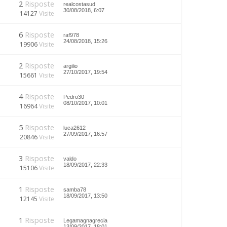
2
Risposte
realcostasud
30/08/2018, 6:07
14127
Visite
6
Risposte
raf978
24/08/2018, 15:26
19906
Visite
2
Risposte
argilio
27/10/2017, 19:54
15661
Visite
4
Risposte
Pedro30
08/10/2017, 10:01
16964
Visite
5
Risposte
luca2612
27/09/2017, 16:57
20846
Visite
3
Risposte
valdo
18/09/2017, 22:33
15106
Visite
1
Risposte
samba78
18/09/2017, 13:50
12145
Visite
1
Risposte
Legamagnagrecia
13/09/2017, 18:01