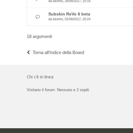
da
lukinho
, 26/08/2017, 10:16
Subskin ReVo 6 beta
da
lukinho
, 01/08/2017, 20:24
18 argomenti
Torna all’Indice della Board
Chi c’è in linea
Visitano il forum: Nessuno e 2 ospiti