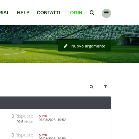
RIAL
HELP
CONTATTI
LOGIN
Nuovo argomento
0
Risposte
puffin
01/08/2026, 10:52
926
Visite
0
Risposte
puffin
01/08/2026, 10:50