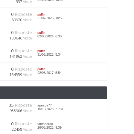
937
Visite
0
Risposte
puffin
21/07/2025, 10:56
89970
Visite
0
Risposte
puffin
02/08/2024, 6:30
133646
Visite
0
Risposte
puffin
31/08/2022, 5:34
141962
Visite
0
Risposte
puffin
22/08/2017, 5:54
134559
Visite
35
Risposte
apesca77
15/10/2023, 21:34
955906
Visite
0
Risposte
fantacerdo
26/08/2022, 9:39
22458
Visite