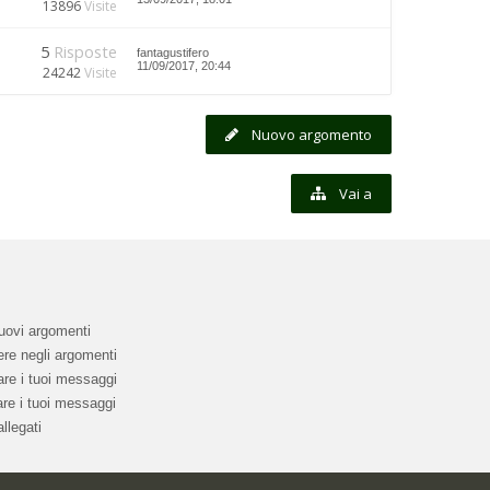
13896
Visite
5
Risposte
fantagustifero
11/09/2017, 20:44
24242
Visite
Nuovo argomento
Vai a
uovi argomenti
re negli argomenti
re i tuoi messaggi
re i tuoi messaggi
llegati