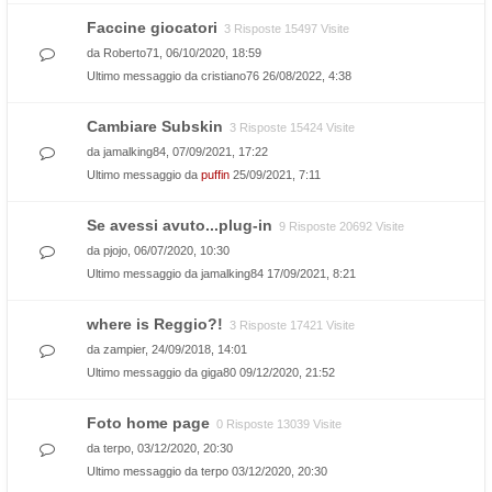
Faccine giocatori
3 Risposte 15497 Visite
da
Roberto71
, 06/10/2020, 18:59
Ultimo messaggio da
cristiano76
26/08/2022, 4:38
Cambiare Subskin
3 Risposte 15424 Visite
da
jamalking84
, 07/09/2021, 17:22
Ultimo messaggio da
puffin
25/09/2021, 7:11
Se avessi avuto...plug-in
9 Risposte 20692 Visite
da
pjojo
, 06/07/2020, 10:30
Ultimo messaggio da
jamalking84
17/09/2021, 8:21
where is Reggio?!
3 Risposte 17421 Visite
da
zampier
, 24/09/2018, 14:01
Ultimo messaggio da
giga80
09/12/2020, 21:52
Foto home page
0 Risposte 13039 Visite
da
terpo
, 03/12/2020, 20:30
Ultimo messaggio da
terpo
03/12/2020, 20:30