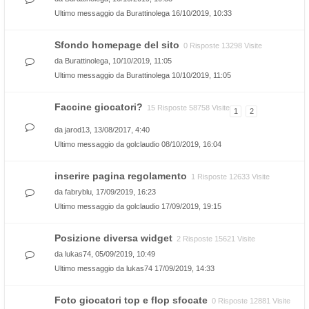
Ultimo messaggio da
Burattinolega
16/10/2019, 10:33
Sfondo homepage del sito
0 Risposte 13298 Visite
da
Burattinolega
, 10/10/2019, 11:05
Ultimo messaggio da
Burattinolega
10/10/2019, 11:05
Faccine giocatori?
15 Risposte 58758 Visite
1
2
da
jarod13
, 13/08/2017, 4:40
Ultimo messaggio da
golclaudio
08/10/2019, 16:04
inserire pagina regolamento
1 Risposte 12633 Visite
da
fabryblu
, 17/09/2019, 16:23
Ultimo messaggio da
golclaudio
17/09/2019, 19:15
Posizione diversa widget
2 Risposte 15621 Visite
da
lukas74
, 05/09/2019, 10:49
Ultimo messaggio da
lukas74
17/09/2019, 14:33
Foto giocatori top e flop sfocate
0 Risposte 12881 Visite