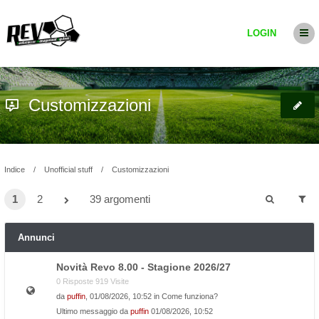
LOGIN
Customizzazioni
Indice
Unofficial stuff
Customizzazioni
1
2
39 argomenti
Annunci
Novità Revo 8.00 - Stagione 2026/27
0 Risposte 919 Visite
da
puffin
, 01/08/2026, 10:52 in
Come funziona?
Ultimo messaggio da
puffin
01/08/2026, 10:52