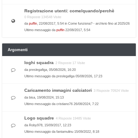
Registrazione utenti: come/quando/perchè
0 Risposte 134548 Visite
da
puffin
, 22/08/2017, 5:54 in
Come funziona? - archivio fino al 2025/26
Ultimo messaggio da
puffin
22/08/2017, 5:54
Argomenti
loghi squadra
2 Risposte 17 Visite
da
preslegafiga
, 05/08/2026, 16:20
Ultimo messaggio da
preslegafiga
05/08/2026, 17:23
Caricamento immagini calciatori
3 Risposte 70924 Visite
da
bisa
, 19/08/2024, 15:13
Ultimo messaggio da
cristiano76
26/08/2024, 7:22
Logo squadre
4 Risposte 19485 Visite
da
Roby978
, 15/09/2017, 12:23
Ultimo messaggio da
fantamulinu
15/09/2022, 8:18