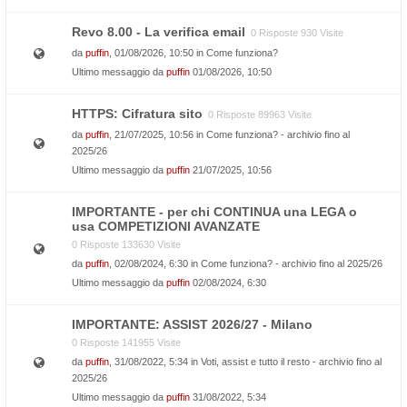
Revo 8.00 - La verifica email
0 Risposte 930 Visite
da
puffin
, 01/08/2026, 10:50 in
Come funziona?
Ultimo messaggio da
puffin
01/08/2026, 10:50
HTTPS: Cifratura sito
0 Risposte 89963 Visite
da
puffin
, 21/07/2025, 10:56 in
Come funziona? - archivio fino al
2025/26
Ultimo messaggio da
puffin
21/07/2025, 10:56
IMPORTANTE - per chi CONTINUA una LEGA o
usa COMPETIZIONI AVANZATE
0 Risposte 133630 Visite
da
puffin
, 02/08/2024, 6:30 in
Come funziona? - archivio fino al 2025/26
Ultimo messaggio da
puffin
02/08/2024, 6:30
IMPORTANTE: ASSIST 2026/27 - Milano
0 Risposte 141955 Visite
da
puffin
, 31/08/2022, 5:34 in
Voti, assist e tutto il resto - archivio fino al
2025/26
Ultimo messaggio da
puffin
31/08/2022, 5:34