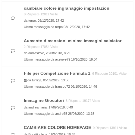
cambiare colore ingranaggio impostazioni
0 Risposte 12811 Visite
da
terpo
, 03/12/2020, 17:42
Ultimo messaggio da
terpo
03/12/2020, 17:42
Aumento dimensioni minime immagini calciatori
2 Risposte 17054 Visite
da
audioslave
, 28/08/2018, 8:29
Ultimo messaggio da
axejuve79
16/10/2020, 19:04
File per Competizione Formula 1
6 Risposte 20101 Visite
da
turriga
, 05/09/2019, 13:56
Ultimo messaggio da
fransco72
06/10/2020, 14:46
Immagine Giocatori
6 Risposte 19174 Visite
da
andreamaria
, 17/09/2019, 8:49
Ultimo messaggio da
andre75
28/06/2020, 13:15
CAMBIARE COLORE HOMEPAGE
0 Risposte 13911 Visite
da
Burattinolega
, 16/10/2019, 10:33