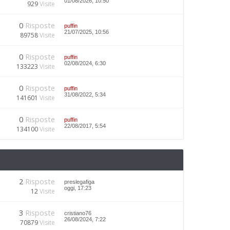
01/08/2026, 10:50
929
Visite
0
Risposte
puffin
21/07/2025, 10:56
89758
Visite
0
Risposte
puffin
02/08/2024, 6:30
133223
Visite
0
Risposte
puffin
31/08/2022, 5:34
141601
Visite
0
Risposte
puffin
22/08/2017, 5:54
134100
Visite
2
Risposte
preslegafiga
oggi, 17:23
12
Visite
3
Risposte
cristiano76
26/08/2024, 7:22
70879
Visite