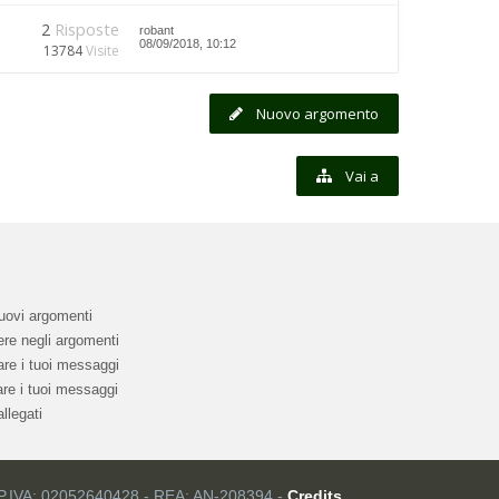
2
Risposte
robant
08/09/2018, 10:12
13784
Visite
Nuovo argomento
Vai a
uovi argomenti
re negli argomenti
re i tuoi messaggi
re i tuoi messaggi
llegati
 P.IVA: 02052640428 - REA: AN-208394 -
Credits