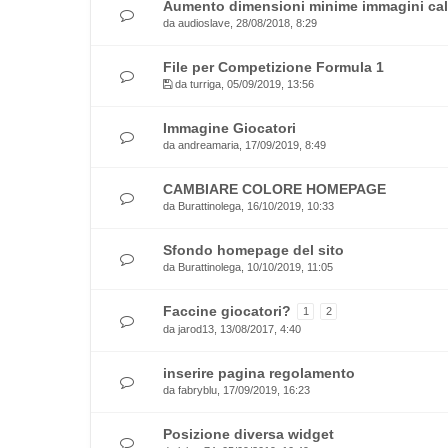
Aumento dimensioni minime immagini calc
da
audioslave
, 28/08/2018, 8:29
File per Competizione Formula 1
da
turriga
, 05/09/2019, 13:56
Immagine Giocatori
da
andreamaria
, 17/09/2019, 8:49
CAMBIARE COLORE HOMEPAGE
da
Burattinolega
, 16/10/2019, 10:33
Sfondo homepage del sito
da
Burattinolega
, 10/10/2019, 11:05
Faccine giocatori?
1
2
da
jarod13
, 13/08/2017, 4:40
inserire pagina regolamento
da
fabryblu
, 17/09/2019, 16:23
Posizione diversa widget