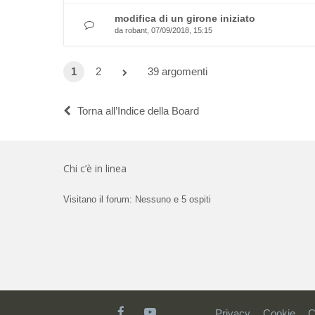
modifica di un girone iniziato
da
robant
, 07/09/2018, 15:15
1
2
39 argomenti
Torna all’Indice della Board
Chi c’è in linea
Visitano il forum: Nessuno e 5 ospiti
Privacy
Cookie
C