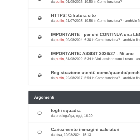
da
puffin
, 01/08/2026, 10:50 in
Come funziona?
HTTPS: Cifratura sito
da
puffin
, 21/07/2025, 10:56 in
Come funziona? - archivio fi
IMPORTANTE - per chi CONTINUA una L
da
puffin
, 02/08/2024, 6:30 in
Come funziona? - archivio fin
IMPORTANTE: ASSIST 2026/27 - Milano
da
puffin
, 31/08/2022, 5:34 in
Voti, assist e tutto il resto - a
Registrazione utenti: come/quando/perch
da
puffin
, 22/08/2017, 5:54 in
Come funziona? - archivio fin
Argomenti
loghi squadra
da
preslegafiga
, oggi, 16:20
Caricamento immagini calciatori
da
bisa
, 19/08/2024, 15:13