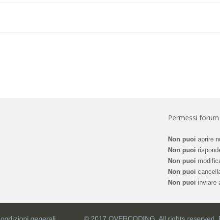
Permessi forum
Non puoi
aprire n
Non puoi
risponde
Non puoi
modifica
Non puoi
cancella
Non puoi
inviare a
ondizioni generali
© 2017 OVERCODING. All rights reserved.