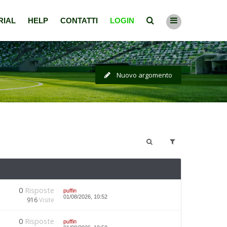
RIAL
HELP
CONTATTI
LOGIN
Nuovo argomento
0
Risposte
puffin
01/08/2026, 10:52
916
Visite
0
Risposte
puffin