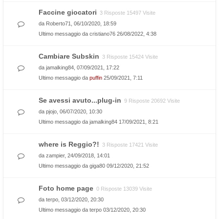
Faccine giocatori
3 Risposte 15497 Visite
da
Roberto71
, 06/10/2020, 18:59
Ultimo messaggio da
cristiano76
26/08/2022, 4:38
Cambiare Subskin
3 Risposte 15424 Visite
da
jamalking84
, 07/09/2021, 17:22
Ultimo messaggio da
puffin
25/09/2021, 7:11
Se avessi avuto...plug-in
9 Risposte 20692 Visite
da
pjojo
, 06/07/2020, 10:30
Ultimo messaggio da
jamalking84
17/09/2021, 8:21
where is Reggio?!
3 Risposte 17421 Visite
da
zampier
, 24/09/2018, 14:01
Ultimo messaggio da
giga80
09/12/2020, 21:52
Foto home page
0 Risposte 13039 Visite
da
terpo
, 03/12/2020, 20:30
Ultimo messaggio da
terpo
03/12/2020, 20:30