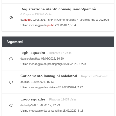
Registrazione utenti: come/quando/perchè
0 Risposte 134548 Visite
da
puffin
, 22/08/2017, 5:54 in
Come funziona? - archivio fino al 2025/26
Ultimo messaggio da
puffin
22/08/2017, 5:54
Argomenti
loghi squadra
2 Risposte 17 Visite
da
preslegafiga
, 05/08/2026, 16:20
Ultimo messaggio da
preslegafiga
05/08/2026, 17:23
Caricamento immagini calciatori
3 Risposte 70924 Visite
da
bisa
, 19/08/2024, 15:13
Ultimo messaggio da
cristiano76
26/08/2024, 7:22
Logo squadre
4 Risposte 19485 Visite
da
Roby978
, 15/09/2017, 12:23
Ultimo messaggio da
fantamulinu
15/09/2022, 8:18