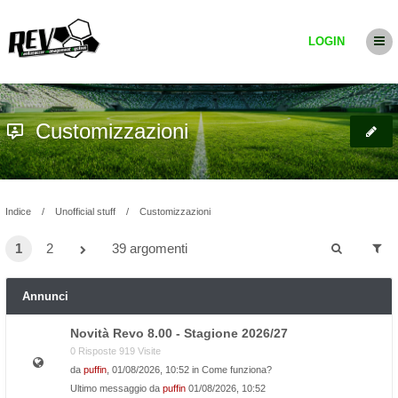
LOGIN
Customizzazioni
Indice
Unofficial stuff
Customizzazioni
1
2
39 argomenti
Annunci
Novità Revo 8.00 - Stagione 2026/27
0 Risposte 919 Visite
da
puffin
, 01/08/2026, 10:52 in
Come funziona?
Ultimo messaggio da
puffin
01/08/2026, 10:52