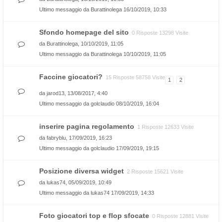
Ultimo messaggio da
Burattinolega
16/10/2019, 10:33
Sfondo homepage del sito
0 Risposte 13298 Visite
da
Burattinolega
, 10/10/2019, 11:05
Ultimo messaggio da
Burattinolega
10/10/2019, 11:05
Faccine giocatori?
15 Risposte 58758 Visite
1
2
da
jarod13
, 13/08/2017, 4:40
Ultimo messaggio da
golclaudio
08/10/2019, 16:04
inserire pagina regolamento
1 Risposte 12633 Visite
da
fabryblu
, 17/09/2019, 16:23
Ultimo messaggio da
golclaudio
17/09/2019, 19:15
Posizione diversa widget
2 Risposte 15621 Visite
da
lukas74
, 05/09/2019, 10:49
Ultimo messaggio da
lukas74
17/09/2019, 14:33
Foto giocatori top e flop sfocate
0 Risposte 12881 Visite