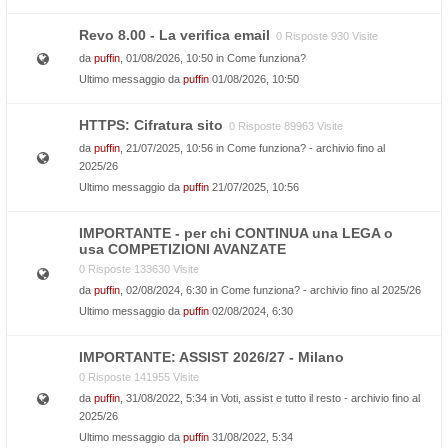
Revo 8.00 - La verifica email
0 Risposte 930 Visite
da
puffin
, 01/08/2026, 10:50 in
Come funziona?
Ultimo messaggio da
puffin
01/08/2026, 10:50
HTTPS: Cifratura sito
0 Risposte 89963 Visite
da
puffin
, 21/07/2025, 10:56 in
Come funziona? - archivio fino al
2025/26
Ultimo messaggio da
puffin
21/07/2025, 10:56
IMPORTANTE - per chi CONTINUA una LEGA o
usa COMPETIZIONI AVANZATE
0 Risposte 133630 Visite
da
puffin
, 02/08/2024, 6:30 in
Come funziona? - archivio fino al 2025/26
Ultimo messaggio da
puffin
02/08/2024, 6:30
IMPORTANTE: ASSIST 2026/27 - Milano
0 Risposte 141955 Visite
da
puffin
, 31/08/2022, 5:34 in
Voti, assist e tutto il resto - archivio fino al
2025/26
Ultimo messaggio da
puffin
31/08/2022, 5:34