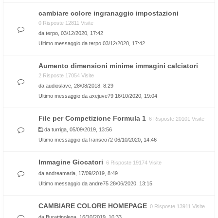
cambiare colore ingranaggio impostazioni
0 Risposte 12811 Visite
da
terpo
, 03/12/2020, 17:42
Ultimo messaggio da
terpo
03/12/2020, 17:42
Aumento dimensioni minime immagini calciatori
2 Risposte 17054 Visite
da
audioslave
, 28/08/2018, 8:29
Ultimo messaggio da
axejuve79
16/10/2020, 19:04
File per Competizione Formula 1
6 Risposte 20101 Visite
da
turriga
, 05/09/2019, 13:56
Ultimo messaggio da
fransco72
06/10/2020, 14:46
Immagine Giocatori
6 Risposte 19174 Visite
da
andreamaria
, 17/09/2019, 8:49
Ultimo messaggio da
andre75
28/06/2020, 13:15
CAMBIARE COLORE HOMEPAGE
0 Risposte 13911 Visite
da
Burattinolega
, 16/10/2019, 10:33