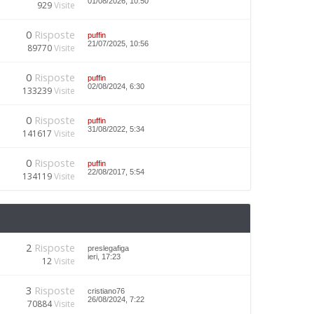
01/08/2026, 10:50
929
Visite
0
Risposte
puffin
21/07/2025, 10:56
89770
Visite
0
Risposte
puffin
02/08/2024, 6:30
133239
Visite
0
Risposte
puffin
31/08/2022, 5:34
141617
Visite
0
Risposte
puffin
22/08/2017, 5:54
134119
Visite
2
Risposte
preslegafiga
ieri, 17:23
12
Visite
3
Risposte
cristiano76
26/08/2024, 7:22
70884
Visite