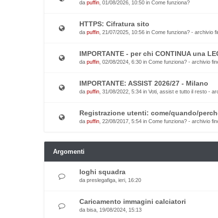
da
puffin
, 01/08/2026, 10:50 in
Come funziona?
HTTPS: Cifratura sito
da
puffin
, 21/07/2025, 10:56 in
Come funziona? - archivio fi
IMPORTANTE - per chi CONTINUA una L
da
puffin
, 02/08/2024, 6:30 in
Come funziona? - archivio fin
IMPORTANTE: ASSIST 2026/27 - Milano
da
puffin
, 31/08/2022, 5:34 in
Voti, assist e tutto il resto - a
Registrazione utenti: come/quando/perch
da
puffin
, 22/08/2017, 5:54 in
Come funziona? - archivio fin
Argomenti
loghi squadra
da
preslegafiga
, ieri, 16:20
Caricamento immagini calciatori
da
bisa
, 19/08/2024, 15:13