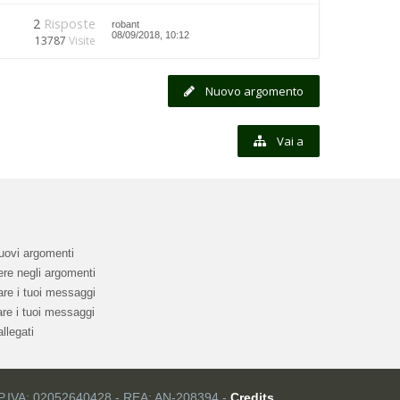
2
Risposte
robant
08/09/2018, 10:12
13787
Visite
Nuovo argomento
Vai a
uovi argomenti
re negli argomenti
re i tuoi messaggi
re i tuoi messaggi
llegati
 P.IVA: 02052640428 - REA: AN-208394 -
Credits