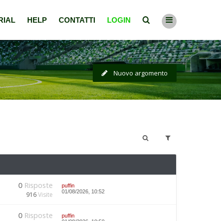
RIAL
HELP
CONTATTI
LOGIN
Nuovo argomento
0
Risposte
puffin
01/08/2026, 10:52
916
Visite
0
Risposte
puffin