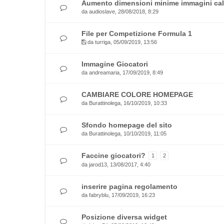
Aumento dimensioni minime immagini calc
da
audioslave
, 28/08/2018, 8:29
File per Competizione Formula 1
da
turriga
, 05/09/2019, 13:56
Immagine Giocatori
da
andreamaria
, 17/09/2019, 8:49
CAMBIARE COLORE HOMEPAGE
da
Burattinolega
, 16/10/2019, 10:33
Sfondo homepage del sito
da
Burattinolega
, 10/10/2019, 11:05
Faccine giocatori?
1
2
da
jarod13
, 13/08/2017, 4:40
inserire pagina regolamento
da
fabryblu
, 17/09/2019, 16:23
Posizione diversa widget