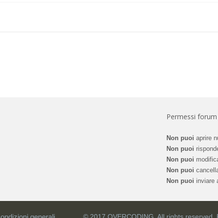
Permessi forum
Non puoi
aprire n
Non puoi
risponde
Non puoi
modifica
Non puoi
cancella
Non puoi
inviare a
ondizioni generali
© 2017 OVERCODING. All rights reserved.