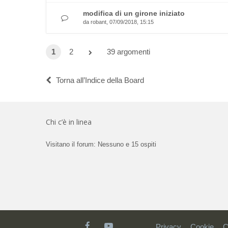
modifica di un girone iniziato
da
robant
, 07/09/2018, 15:15
1
2
39 argomenti
Torna all’Indice della Board
Chi c’è in linea
Visitano il forum: Nessuno e 15 ospiti
Privacy
Cookie
C