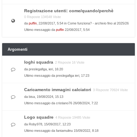
Registrazione utenti: come/quando/perchè
0 Risposte 134548 Visite
da
puffin
, 22/08/2017, 5:54 in
Come funziona? - archivio fino al 2025/26
Ultimo messaggio da
puffin
22/08/2017, 5:54
Argomenti
loghi squadra
2 Risposte 16 Visite
da
preslegafiga
, ieri, 16:20
Ultimo messaggio da
preslegafiga
ieri, 17:23
Caricamento immagini calciatori
3 Risposte 70924 Visite
da
bisa
, 19/08/2024, 15:13
Ultimo messaggio da
cristiano76
26/08/2024, 7:22
Logo squadre
4 Risposte 19485 Visite
da
Roby978
, 15/09/2017, 12:23
Ultimo messaggio da
fantamulinu
15/09/2022, 8:18