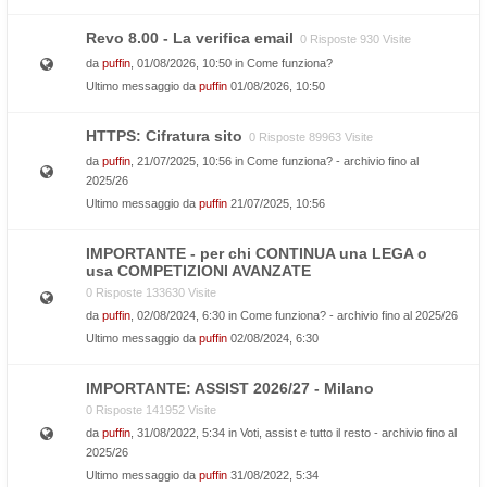
Revo 8.00 - La verifica email
0 Risposte 930 Visite
da
puffin
, 01/08/2026, 10:50 in
Come funziona?
Ultimo messaggio da
puffin
01/08/2026, 10:50
HTTPS: Cifratura sito
0 Risposte 89963 Visite
da
puffin
, 21/07/2025, 10:56 in
Come funziona? - archivio fino al
2025/26
Ultimo messaggio da
puffin
21/07/2025, 10:56
IMPORTANTE - per chi CONTINUA una LEGA o
usa COMPETIZIONI AVANZATE
0 Risposte 133630 Visite
da
puffin
, 02/08/2024, 6:30 in
Come funziona? - archivio fino al 2025/26
Ultimo messaggio da
puffin
02/08/2024, 6:30
IMPORTANTE: ASSIST 2026/27 - Milano
0 Risposte 141952 Visite
da
puffin
, 31/08/2022, 5:34 in
Voti, assist e tutto il resto - archivio fino al
2025/26
Ultimo messaggio da
puffin
31/08/2022, 5:34