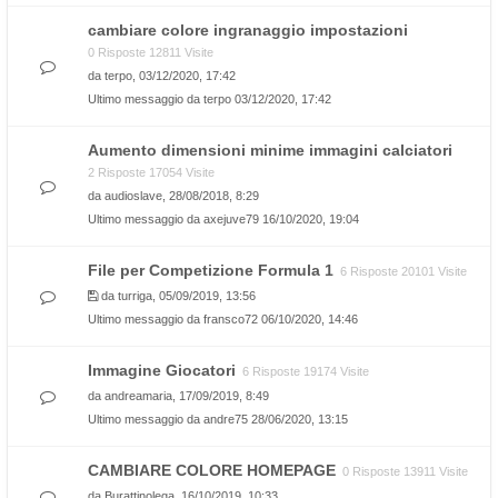
cambiare colore ingranaggio impostazioni
0 Risposte 12811 Visite
da
terpo
, 03/12/2020, 17:42
Ultimo messaggio da
terpo
03/12/2020, 17:42
Aumento dimensioni minime immagini calciatori
2 Risposte 17054 Visite
da
audioslave
, 28/08/2018, 8:29
Ultimo messaggio da
axejuve79
16/10/2020, 19:04
File per Competizione Formula 1
6 Risposte 20101 Visite
da
turriga
, 05/09/2019, 13:56
Ultimo messaggio da
fransco72
06/10/2020, 14:46
Immagine Giocatori
6 Risposte 19174 Visite
da
andreamaria
, 17/09/2019, 8:49
Ultimo messaggio da
andre75
28/06/2020, 13:15
CAMBIARE COLORE HOMEPAGE
0 Risposte 13911 Visite
da
Burattinolega
, 16/10/2019, 10:33