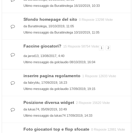
Ultimo messaggio da
Burattinolega
16/10/2019, 10:33
Sfondo homepage del sito
0 Risposte 13298 Visite
da
Burattinolega
, 10/10/2019, 11:05
Ultimo messaggio da
Burattinolega
10/10/2019, 11:05
Faccine giocatori?
15 Risposte 58754 Visite
1
2
da
jarod13
, 13/08/2017, 4:40
Ultimo messaggio da
golclaudio
08/10/2019, 16:04
inserire pagina regolamento
1 Risposte 12633 Visite
da
fabryblu
, 17/09/2019, 16:23
Ultimo messaggio da
golclaudio
17/09/2019, 19:15
Posizione diversa widget
2 Risposte 15620 Visite
da
lukas74
, 05/09/2019, 10:49
Ultimo messaggio da
lukas74
17/09/2019, 14:33
Foto giocatori top e flop sfocate
0 Risposte 12881 Visite