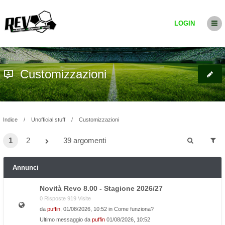
LOGIN
Customizzazioni
Indice
Unofficial stuff
Customizzazioni
1
2
39 argomenti
Annunci
Novità Revo 8.00 - Stagione 2026/27
0 Risposte 919 Visite
da
puffin
, 01/08/2026, 10:52 in
Come funziona?
Ultimo messaggio da
puffin
01/08/2026, 10:52