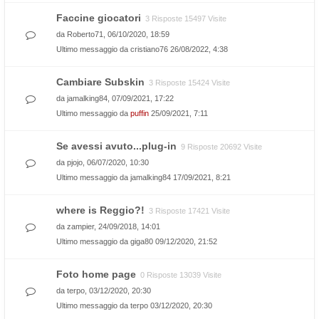
Faccine giocatori
3 Risposte 15497 Visite
da
Roberto71
, 06/10/2020, 18:59
Ultimo messaggio da
cristiano76
26/08/2022, 4:38
Cambiare Subskin
3 Risposte 15424 Visite
da
jamalking84
, 07/09/2021, 17:22
Ultimo messaggio da
puffin
25/09/2021, 7:11
Se avessi avuto...plug-in
9 Risposte 20692 Visite
da
pjojo
, 06/07/2020, 10:30
Ultimo messaggio da
jamalking84
17/09/2021, 8:21
where is Reggio?!
3 Risposte 17421 Visite
da
zampier
, 24/09/2018, 14:01
Ultimo messaggio da
giga80
09/12/2020, 21:52
Foto home page
0 Risposte 13039 Visite
da
terpo
, 03/12/2020, 20:30
Ultimo messaggio da
terpo
03/12/2020, 20:30