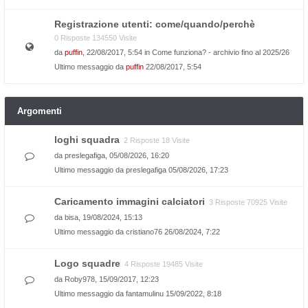
Registrazione utenti: come/quando/perchè
0 Risposte 134550 Visite
da
puffin
, 22/08/2017, 5:54 in
Come funziona? - archivio fino al 2025/26
Ultimo messaggio da
puffin
22/08/2017, 5:54
Argomenti
loghi squadra
2 Risposte 18 Visite
da
preslegafiga
, 05/08/2026, 16:20
Ultimo messaggio da
preslegafiga
05/08/2026, 17:23
Caricamento immagini calciatori
3 Risposte 70925 Visite
da
bisa
, 19/08/2024, 15:13
Ultimo messaggio da
cristiano76
26/08/2024, 7:22
Logo squadre
4 Risposte 19485 Visite
da
Roby978
, 15/09/2017, 12:23
Ultimo messaggio da
fantamulinu
15/09/2022, 8:18