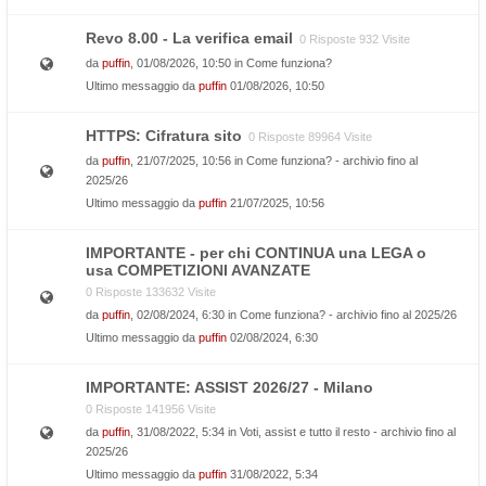
Revo 8.00 - La verifica email
0 Risposte 932 Visite
da
puffin
, 01/08/2026, 10:50 in
Come funziona?
Ultimo messaggio da
puffin
01/08/2026, 10:50
HTTPS: Cifratura sito
0 Risposte 89964 Visite
da
puffin
, 21/07/2025, 10:56 in
Come funziona? - archivio fino al
2025/26
Ultimo messaggio da
puffin
21/07/2025, 10:56
IMPORTANTE - per chi CONTINUA una LEGA o
usa COMPETIZIONI AVANZATE
0 Risposte 133632 Visite
da
puffin
, 02/08/2024, 6:30 in
Come funziona? - archivio fino al 2025/26
Ultimo messaggio da
puffin
02/08/2024, 6:30
IMPORTANTE: ASSIST 2026/27 - Milano
0 Risposte 141956 Visite
da
puffin
, 31/08/2022, 5:34 in
Voti, assist e tutto il resto - archivio fino al
2025/26
Ultimo messaggio da
puffin
31/08/2022, 5:34