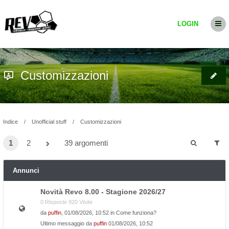
LOGIN
Customizzazioni
Indice
Unofficial stuff
Customizzazioni
1
2
39 argomenti
Annunci
Novità Revo 8.00 - Stagione 2026/27
0 Risposte 920 Visite
da
puffin
, 01/08/2026, 10:52 in
Come funziona?
Ultimo messaggio da
puffin
01/08/2026, 10:52