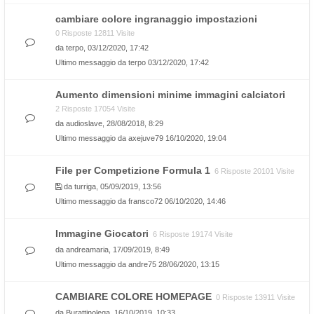
cambiare colore ingranaggio impostazioni
0 Risposte 12811 Visite
da
terpo
, 03/12/2020, 17:42
Ultimo messaggio da
terpo
03/12/2020, 17:42
Aumento dimensioni minime immagini calciatori
2 Risposte 17054 Visite
da
audioslave
, 28/08/2018, 8:29
Ultimo messaggio da
axejuve79
16/10/2020, 19:04
File per Competizione Formula 1
6 Risposte 20101 Visite
da
turriga
, 05/09/2019, 13:56
Ultimo messaggio da
fransco72
06/10/2020, 14:46
Immagine Giocatori
6 Risposte 19174 Visite
da
andreamaria
, 17/09/2019, 8:49
Ultimo messaggio da
andre75
28/06/2020, 13:15
CAMBIARE COLORE HOMEPAGE
0 Risposte 13911 Visite
da
Burattinolega
, 16/10/2019, 10:33