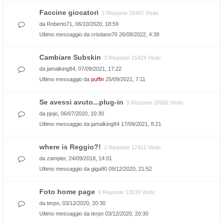
Faccine giocatori
3 Risposte 15497 Visite
da
Roberto71
, 06/10/2020, 18:59
Ultimo messaggio da
cristiano76
26/08/2022, 4:38
Cambiare Subskin
3 Risposte 15424 Visite
da
jamalking84
, 07/09/2021, 17:22
Ultimo messaggio da
puffin
25/09/2021, 7:11
Se avessi avuto...plug-in
9 Risposte 20692 Visite
da
pjojo
, 06/07/2020, 10:30
Ultimo messaggio da
jamalking84
17/09/2021, 8:21
where is Reggio?!
3 Risposte 17421 Visite
da
zampier
, 24/09/2018, 14:01
Ultimo messaggio da
giga80
09/12/2020, 21:52
Foto home page
0 Risposte 13039 Visite
da
terpo
, 03/12/2020, 20:30
Ultimo messaggio da
terpo
03/12/2020, 20:30