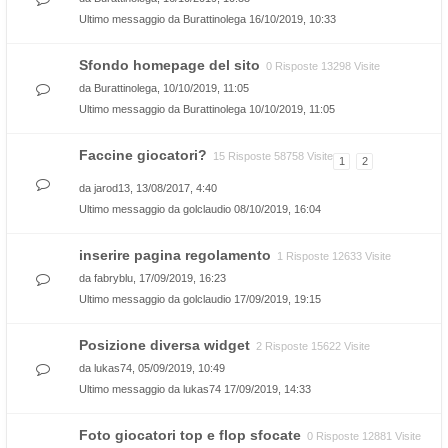
Ultimo messaggio da
Burattinolega
16/10/2019, 10:33
Sfondo homepage del sito
0 Risposte 13298 Visite
da
Burattinolega
, 10/10/2019, 11:05
Ultimo messaggio da
Burattinolega
10/10/2019, 11:05
Faccine giocatori?
15 Risposte 58758 Visite
1
2
da
jarod13
, 13/08/2017, 4:40
Ultimo messaggio da
golclaudio
08/10/2019, 16:04
inserire pagina regolamento
1 Risposte 12633 Visite
da
fabryblu
, 17/09/2019, 16:23
Ultimo messaggio da
golclaudio
17/09/2019, 19:15
Posizione diversa widget
2 Risposte 15622 Visite
da
lukas74
, 05/09/2019, 10:49
Ultimo messaggio da
lukas74
17/09/2019, 14:33
Foto giocatori top e flop sfocate
0 Risposte 12881 Visite