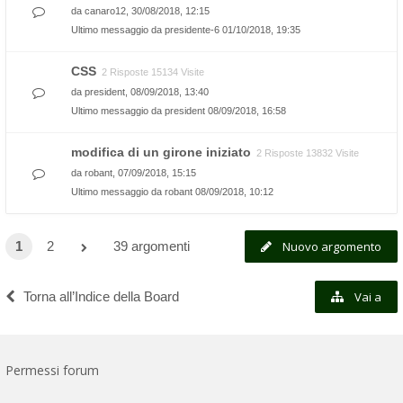
da
canaro12
, 30/08/2018, 12:15
Ultimo messaggio da
presidente-6
01/10/2018, 19:35
CSS
2 Risposte 15134 Visite
da
president
, 08/09/2018, 13:40
Ultimo messaggio da
president
08/09/2018, 16:58
modifica di un girone iniziato
2 Risposte 13832 Visite
da
robant
, 07/09/2018, 15:15
Ultimo messaggio da
robant
08/09/2018, 10:12
1
2
39 argomenti
Nuovo argomento
Torna all’Indice della Board
Vai a
Permessi forum