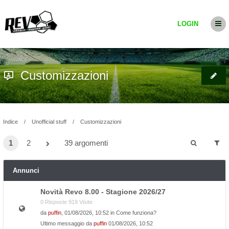
LOGIN
Customizzazioni
Indice
Unofficial stuff
Customizzazioni
1
2
39 argomenti
Annunci
Novità Revo 8.00 - Stagione 2026/27
0 Risposte 919 Visite
da
puffin
, 01/08/2026, 10:52 in
Come funziona?
Ultimo messaggio da
puffin
01/08/2026, 10:52