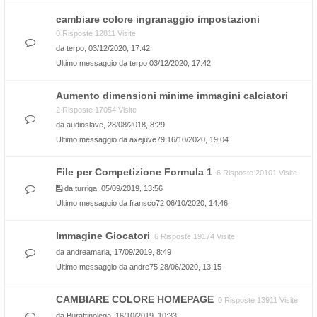
cambiare colore ingranaggio impostazioni
0 Risposte 12811 Visite
da
terpo
, 03/12/2020, 17:42
Ultimo messaggio da
terpo
03/12/2020, 17:42
Aumento dimensioni minime immagini calciatori
2 Risposte 17054 Visite
da
audioslave
, 28/08/2018, 8:29
Ultimo messaggio da
axejuve79
16/10/2020, 19:04
File per Competizione Formula 1
6 Risposte 20101 Visite
da
turriga
, 05/09/2019, 13:56
Ultimo messaggio da
fransco72
06/10/2020, 14:46
Immagine Giocatori
6 Risposte 19174 Visite
da
andreamaria
, 17/09/2019, 8:49
Ultimo messaggio da
andre75
28/06/2020, 13:15
CAMBIARE COLORE HOMEPAGE
0 Risposte 13911 Visite
da
Burattinolega
, 16/10/2019, 10:33