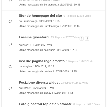
Ultimo messaggio da
Burattinolega
16/10/2019, 10:33
Sfondo homepage del sito
0 Risposte 13298 Visite
da
Burattinolega
, 10/10/2019, 11:05
Ultimo messaggio da
Burattinolega
10/10/2019, 11:05
Faccine giocatori?
15 Risposte 58757 Visite
1
2
da
jarod13
, 13/08/2017, 4:40
Ultimo messaggio da
golclaudio
08/10/2019, 16:04
inserire pagina regolamento
1 Risposte 12633 Visite
da
fabryblu
, 17/09/2019, 16:23
Ultimo messaggio da
golclaudio
17/09/2019, 19:15
Posizione diversa widget
2 Risposte 15621 Visite
da
lukas74
, 05/09/2019, 10:49
Ultimo messaggio da
lukas74
17/09/2019, 14:33
Foto giocatori top e flop sfocate
0 Risposte 12881 Visite