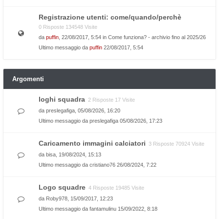
Registrazione utenti: come/quando/perchè
0 Risposte 134548 Visite
da
puffin
, 22/08/2017, 5:54 in
Come funziona? - archivio fino al 2025/26
Ultimo messaggio da
puffin
22/08/2017, 5:54
Argomenti
loghi squadra
2 Risposte 17 Visite
da
preslegafiga
, 05/08/2026, 16:20
Ultimo messaggio da
preslegafiga
05/08/2026, 17:23
Caricamento immagini calciatori
3 Risposte 70924 Visite
da
bisa
, 19/08/2024, 15:13
Ultimo messaggio da
cristiano76
26/08/2024, 7:22
Logo squadre
4 Risposte 19485 Visite
da
Roby978
, 15/09/2017, 12:23
Ultimo messaggio da
fantamulinu
15/09/2022, 8:18