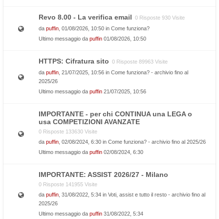
Revo 8.00 - La verifica email
0 Risposte 930 Visite
da
puffin
, 01/08/2026, 10:50 in
Come funziona?
Ultimo messaggio da
puffin
01/08/2026, 10:50
HTTPS: Cifratura sito
0 Risposte 89963 Visite
da
puffin
, 21/07/2025, 10:56 in
Come funziona? - archivio fino al
2025/26
Ultimo messaggio da
puffin
21/07/2025, 10:56
IMPORTANTE - per chi CONTINUA una LEGA o
usa COMPETIZIONI AVANZATE
0 Risposte 133630 Visite
da
puffin
, 02/08/2024, 6:30 in
Come funziona? - archivio fino al 2025/26
Ultimo messaggio da
puffin
02/08/2024, 6:30
IMPORTANTE: ASSIST 2026/27 - Milano
0 Risposte 141955 Visite
da
puffin
, 31/08/2022, 5:34 in
Voti, assist e tutto il resto - archivio fino al
2025/26
Ultimo messaggio da
puffin
31/08/2022, 5:34