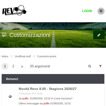
LOGIN
Customizzazioni
Indice
Unofficial stuff
Customizzazioni
1
2
39 argomenti
Annunci
Novità Revo 8.00 - Stagione 2026/27
0 Risposte 921 Visite
da
puffin
, 01/08/2026, 10:52 in
Come funziona?
Ultimo messaggio da
puffin
01/08/2026, 10:52