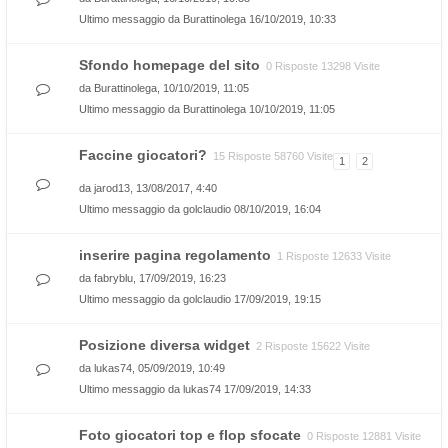
Ultimo messaggio da
Burattinolega
16/10/2019, 10:33
Sfondo homepage del sito
0 Risposte 13298 Visite
da
Burattinolega
, 10/10/2019, 11:05
Ultimo messaggio da
Burattinolega
10/10/2019, 11:05
Faccine giocatori?
15 Risposte 58760 Visite
1
2
da
jarod13
, 13/08/2017, 4:40
Ultimo messaggio da
golclaudio
08/10/2019, 16:04
inserire pagina regolamento
1 Risposte 12633 Visite
da
fabryblu
, 17/09/2019, 16:23
Ultimo messaggio da
golclaudio
17/09/2019, 19:15
Posizione diversa widget
2 Risposte 15622 Visite
da
lukas74
, 05/09/2019, 10:49
Ultimo messaggio da
lukas74
17/09/2019, 14:33
Foto giocatori top e flop sfocate
0 Risposte 12881 Visite