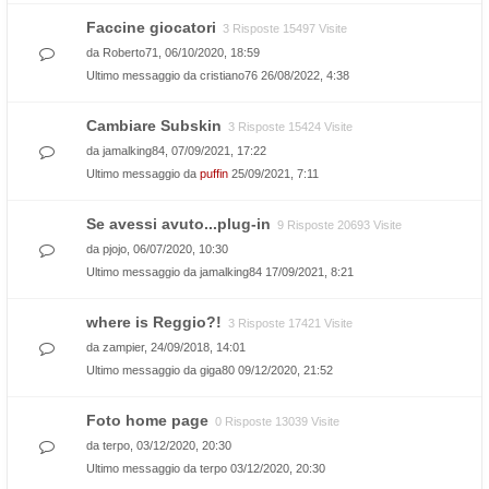
Faccine giocatori
3 Risposte 15497 Visite
da
Roberto71
, 06/10/2020, 18:59
Ultimo messaggio da
cristiano76
26/08/2022, 4:38
Cambiare Subskin
3 Risposte 15424 Visite
da
jamalking84
, 07/09/2021, 17:22
Ultimo messaggio da
puffin
25/09/2021, 7:11
Se avessi avuto...plug-in
9 Risposte 20693 Visite
da
pjojo
, 06/07/2020, 10:30
Ultimo messaggio da
jamalking84
17/09/2021, 8:21
where is Reggio?!
3 Risposte 17421 Visite
da
zampier
, 24/09/2018, 14:01
Ultimo messaggio da
giga80
09/12/2020, 21:52
Foto home page
0 Risposte 13039 Visite
da
terpo
, 03/12/2020, 20:30
Ultimo messaggio da
terpo
03/12/2020, 20:30