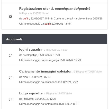
Registrazione utenti: come/quando/perchè
0 Risposte 134551 Visite
da
puffin
, 22/08/2017, 5:54 in
Come funziona? - archivio fino al 2025/26
Ultimo messaggio da
puffin
22/08/2017, 5:54
Argomenti
loghi squadra
2 Risposte 19 Visite
da
preslegafiga
, 05/08/2026, 16:20
Ultimo messaggio da
preslegafiga
05/08/2026, 17:23
Caricamento immagini calciatori
3 Risposte 70925 Visite
da
bisa
, 19/08/2024, 15:13
Ultimo messaggio da
cristiano76
26/08/2024, 7:22
Logo squadre
4 Risposte 19485 Visite
da
Roby978
, 15/09/2017, 12:23
Ultimo messaggio da
fantamulinu
15/09/2022, 8:18