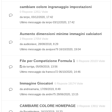
cambiare colore ingranaggio impostazioni
0 Risposte 12811 Visite
da
terpo
, 03/12/2020, 17:42
Ultimo messaggio da
terpo
03/12/2020, 17:42
Aumento dimensioni minime immagini calciatori
2 Risposte 17054 Visite
da
audioslave
, 28/08/2018, 8:29
Ultimo messaggio da
axejuve79
16/10/2020, 19:04
File per Competizione Formula 1
6 Risposte 20103 Visite
da
turriga
, 05/09/2019, 13:56
Ultimo messaggio da
fransco72
06/10/2020, 14:46
Immagine Giocatori
6 Risposte 19174 Visite
da
andreamaria
, 17/09/2019, 8:49
Ultimo messaggio da
andre75
28/06/2020, 13:15
CAMBIARE COLORE HOMEPAGE
0 Risposte 13911 Visite
da
Burattinolega
, 16/10/2019, 10:33