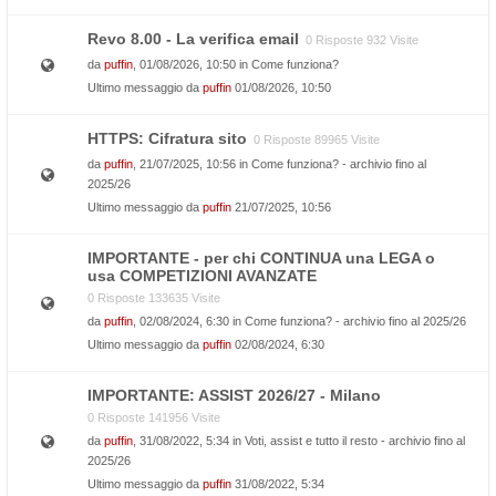
Revo 8.00 - La verifica email
0 Risposte 932 Visite
da
puffin
, 01/08/2026, 10:50 in
Come funziona?
Ultimo messaggio da
puffin
01/08/2026, 10:50
HTTPS: Cifratura sito
0 Risposte 89965 Visite
da
puffin
, 21/07/2025, 10:56 in
Come funziona? - archivio fino al
2025/26
Ultimo messaggio da
puffin
21/07/2025, 10:56
IMPORTANTE - per chi CONTINUA una LEGA o
usa COMPETIZIONI AVANZATE
0 Risposte 133635 Visite
da
puffin
, 02/08/2024, 6:30 in
Come funziona? - archivio fino al 2025/26
Ultimo messaggio da
puffin
02/08/2024, 6:30
IMPORTANTE: ASSIST 2026/27 - Milano
0 Risposte 141956 Visite
da
puffin
, 31/08/2022, 5:34 in
Voti, assist e tutto il resto - archivio fino al
2025/26
Ultimo messaggio da
puffin
31/08/2022, 5:34