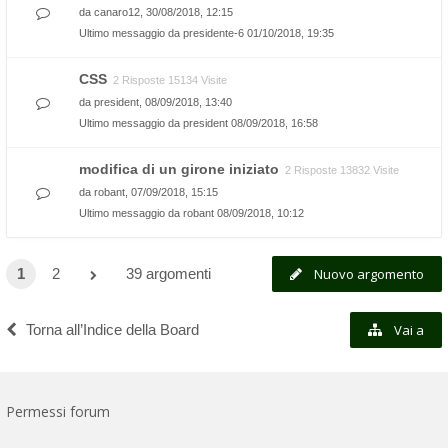
da
canaro12
, 30/08/2018, 12:15
Ultimo messaggio da
presidente-6
01/10/2018, 19:35
CSS
2 Risposte 15134 Visite
da
president
, 08/09/2018, 13:40
Ultimo messaggio da
president
08/09/2018, 16:58
modifica di un girone iniziato
2 Risposte 13832 Visite
da
robant
, 07/09/2018, 15:15
Ultimo messaggio da
robant
08/09/2018, 10:12
1
2
39 argomenti
Nuovo argomento
Torna all’Indice della Board
Vai a
Permessi forum