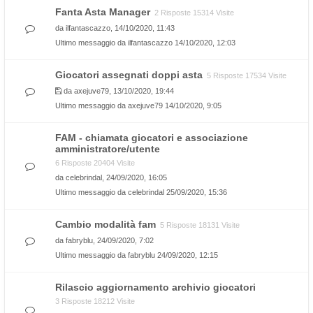
Fanta Asta Manager
2 Risposte 15314 Visite
da
ilfantascazzo
, 14/10/2020, 11:43
Ultimo messaggio da
ilfantascazzo
14/10/2020, 12:03
Giocatori assegnati doppi asta
5 Risposte 17534 Visite
da
axejuve79
, 13/10/2020, 19:44
Ultimo messaggio da
axejuve79
14/10/2020, 9:05
FAM - chiamata giocatori e associazione
amministratore/utente
6 Risposte 20404 Visite
da
celebrindal
, 24/09/2020, 16:05
Ultimo messaggio da
celebrindal
25/09/2020, 15:36
Cambio modalità fam
5 Risposte 18131 Visite
da
fabryblu
, 24/09/2020, 7:02
Ultimo messaggio da
fabryblu
24/09/2020, 12:15
Rilascio aggiornamento archivio giocatori
3 Risposte 18212 Visite