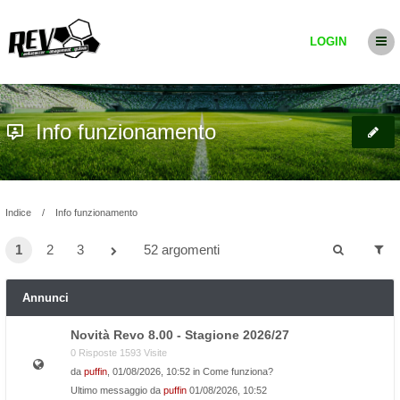
LOGIN
Info funzionamento
Indice
Info funzionamento
1
2
3
52 argomenti
Annunci
Novità Revo 8.00 - Stagione 2026/27
0 Risposte 1593 Visite
da
puffin
, 01/08/2026, 10:52 in
Come funziona?
Ultimo messaggio da
puffin
01/08/2026, 10:52