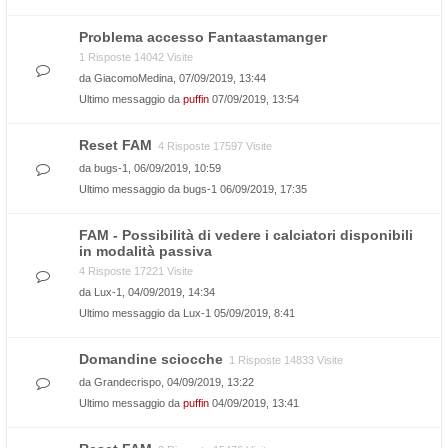
Problema accesso Fantaastamanger
1 Risposte 14042 Visite
da
GiacomoMedina
, 07/09/2019, 13:44
Ultimo messaggio da
puffin
07/09/2019, 13:54
Reset FAM
4 Risposte 17597 Visite
da
bugs-1
, 06/09/2019, 10:59
Ultimo messaggio da
bugs-1
06/09/2019, 17:35
FAM - Possibilità di vedere i calciatori disponibili
in modalità passiva
4 Risposte 17221 Visite
da
Lux-1
, 04/09/2019, 14:34
Ultimo messaggio da
Lux-1
05/09/2019, 8:41
Domandine sciocche
1 Risposte 14833 Visite
da
Grandecrispo
, 04/09/2019, 13:22
Ultimo messaggio da
puffin
04/09/2019, 13:41