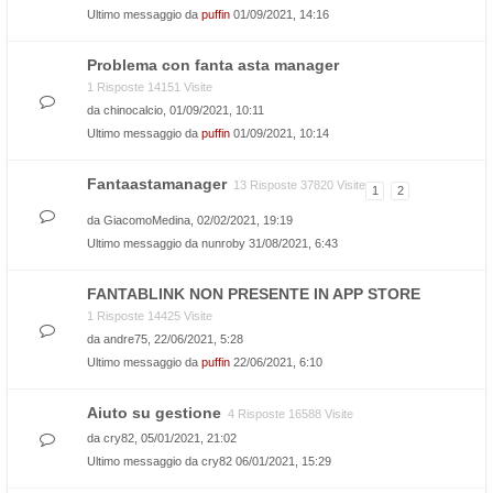
Ultimo messaggio da
puffin
01/09/2021, 14:16
Problema con fanta asta manager
1 Risposte 14151 Visite
da
chinocalcio
, 01/09/2021, 10:11
Ultimo messaggio da
puffin
01/09/2021, 10:14
Fantaastamanager
13 Risposte 37820 Visite
1
2
da
GiacomoMedina
, 02/02/2021, 19:19
Ultimo messaggio da
nunroby
31/08/2021, 6:43
FANTABLINK NON PRESENTE IN APP STORE
1 Risposte 14425 Visite
da
andre75
, 22/06/2021, 5:28
Ultimo messaggio da
puffin
22/06/2021, 6:10
Aiuto su gestione
4 Risposte 16588 Visite
da
cry82
, 05/01/2021, 21:02
Ultimo messaggio da
cry82
06/01/2021, 15:29