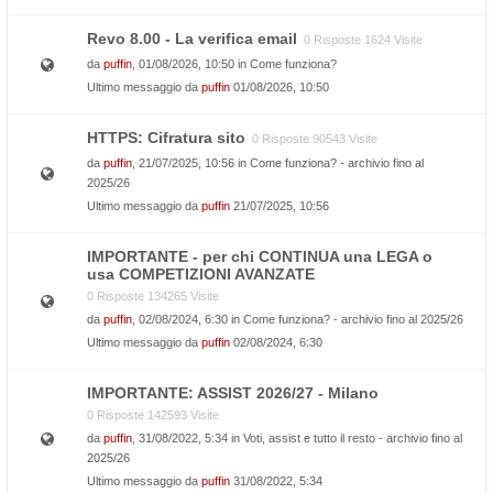
Revo 8.00 - La verifica email
0 Risposte 1624 Visite
da
puffin
, 01/08/2026, 10:50 in
Come funziona?
Ultimo messaggio da
puffin
01/08/2026, 10:50
HTTPS: Cifratura sito
0 Risposte 90543 Visite
da
puffin
, 21/07/2025, 10:56 in
Come funziona? - archivio fino al
2025/26
Ultimo messaggio da
puffin
21/07/2025, 10:56
IMPORTANTE - per chi CONTINUA una LEGA o
usa COMPETIZIONI AVANZATE
0 Risposte 134265 Visite
da
puffin
, 02/08/2024, 6:30 in
Come funziona? - archivio fino al 2025/26
Ultimo messaggio da
puffin
02/08/2024, 6:30
IMPORTANTE: ASSIST 2026/27 - Milano
0 Risposte 142593 Visite
da
puffin
, 31/08/2022, 5:34 in
Voti, assist e tutto il resto - archivio fino al
2025/26
Ultimo messaggio da
puffin
31/08/2022, 5:34