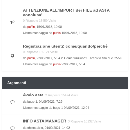
ATTENZIONE ALL'IMPORT dei FILE ad ASTA
conclusa!
0 Risposte 16459 Visite
da
puffin
, 15/01/2018, 10:00
Ultimo messaggio da
puffin
15/01/2018, 10:00
Registrazione utenti: come/quando/perchè
0 Risposte 135121 Visite
da
puffin
, 22/08/2017, 5:54 in
Come funziona? - archivio fino al 2025/26
Ultimo messaggio da
puffin
22/08/2017, 5:54
Argomenti
Avvio asta
2 Risposte 15474 Visite
da
bugs-1
, 04/09/2021, 7:29
Ultimo messaggio da
bugs-1
04/09/2021, 12:04
INFO ASTA MANAGER
3 Risposte 16132 Visite
da
chinocalcio
, 01/09/2021, 14:02