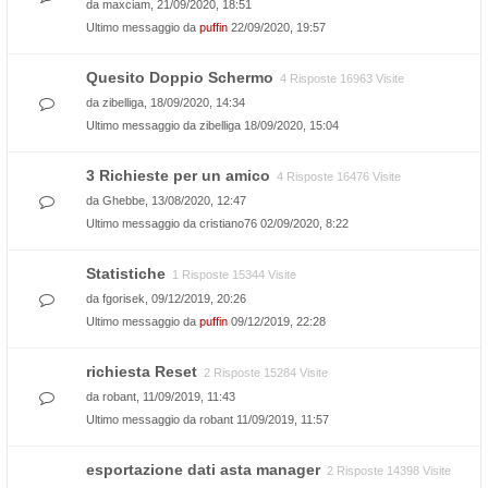
da
maxciam
, 21/09/2020, 18:51
Ultimo messaggio da
puffin
22/09/2020, 19:57
Quesito Doppio Schermo
4 Risposte 16963 Visite
da
zibelliga
, 18/09/2020, 14:34
Ultimo messaggio da
zibelliga
18/09/2020, 15:04
3 Richieste per un amico
4 Risposte 16476 Visite
da
Ghebbe
, 13/08/2020, 12:47
Ultimo messaggio da
cristiano76
02/09/2020, 8:22
Statistiche
1 Risposte 15344 Visite
da
fgorisek
, 09/12/2019, 20:26
Ultimo messaggio da
puffin
09/12/2019, 22:28
richiesta Reset
2 Risposte 15284 Visite
da
robant
, 11/09/2019, 11:43
Ultimo messaggio da
robant
11/09/2019, 11:57
esportazione dati asta manager
2 Risposte 14398 Visite