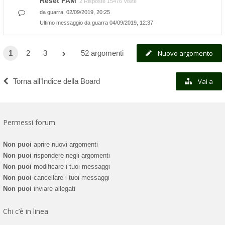
Reset FAM
2 Risposte 15476 Visite
da
guarra
, 02/09/2019, 20:25
Ultimo messaggio da
guarra
04/09/2019, 12:37
1
2
3
52 argomenti
Nuovo argomento
Torna all’Indice della Board
Vai a
Permessi forum
Non puoi
aprire nuovi argomenti
Non puoi
rispondere negli argomenti
Non puoi
modificare i tuoi messaggi
Non puoi
cancellare i tuoi messaggi
Non puoi
inviare allegati
Chi c’è in linea