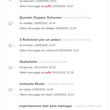
da
maxciam
, 21/09/2020, 18:51
Ultimo messaggio da
puffin
22/09/2020, 19:57
Quesito Doppio Schermo
4 Risposte 16934 Visite
da
zibelliga
, 18/09/2020, 14:34
Ultimo messaggio da
zibelliga
18/09/2020, 15:04
3 Richieste per un amico
4 Risposte 16447 Visite
da
Ghebbe
, 13/08/2020, 12:47
Ultimo messaggio da
cristiano76
02/09/2020, 8:22
Statistiche
1 Risposte 15313 Visite
da
fgorisek
, 09/12/2019, 20:26
Ultimo messaggio da
puffin
09/12/2019, 22:28
richiesta Reset
2 Risposte 15249 Visite
da
robant
, 11/09/2019, 11:43
Ultimo messaggio da
robant
11/09/2019, 11:57
esportazione dati asta manager
2 Risposte 14359 Visite