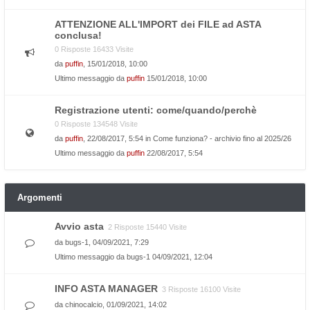
ATTENZIONE ALL'IMPORT dei FILE ad ASTA
conclusa!
0 Risposte 16433 Visite
da
puffin
, 15/01/2018, 10:00
Ultimo messaggio da
puffin
15/01/2018, 10:00
Registrazione utenti: come/quando/perchè
0 Risposte 134548 Visite
da
puffin
, 22/08/2017, 5:54 in
Come funziona? - archivio fino al 2025/26
Ultimo messaggio da
puffin
22/08/2017, 5:54
Argomenti
Avvio asta
2 Risposte 15440 Visite
da
bugs-1
, 04/09/2021, 7:29
Ultimo messaggio da
bugs-1
04/09/2021, 12:04
INFO ASTA MANAGER
3 Risposte 16100 Visite
da
chinocalcio
, 01/09/2021, 14:02