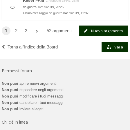
Reset FAM
2 Risposte 15441 Visite
da
guarra
, 02/09/2019, 20:25
Ultimo messaggio da
guarra
04/09/2019, 12:37
1
2
3
52 argomenti
Nuovo argomento
Torna all’Indice della Board
Vai a
Permessi forum
Non puoi
aprire nuovi argomenti
Non puoi
rispondere negli argomenti
Non puoi
modificare i tuoi messaggi
Non puoi
cancellare i tuoi messaggi
Non puoi
inviare allegati
Chi c’è in linea