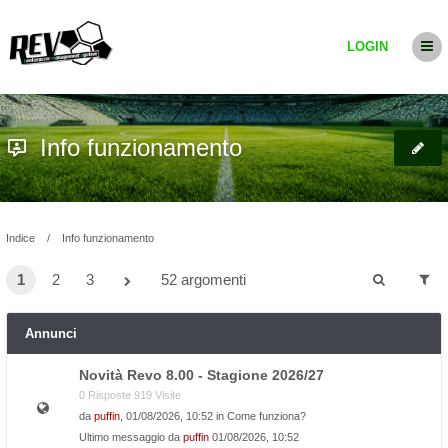
LOGIN
Info funzionamento
Indice
Info funzionamento
1
2
3
52 argomenti
Annunci
Novità Revo 8.00 - Stagione 2026/27
0 Risposte 919 Visite
da
puffin
, 01/08/2026, 10:52 in
Come funziona?
Ultimo messaggio da
puffin
01/08/2026, 10:52