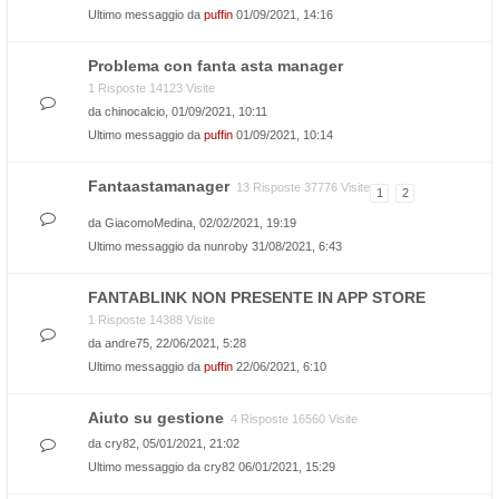
Ultimo messaggio da
puffin
01/09/2021, 14:16
Problema con fanta asta manager
1 Risposte 14123 Visite
da
chinocalcio
, 01/09/2021, 10:11
Ultimo messaggio da
puffin
01/09/2021, 10:14
Fantaastamanager
13 Risposte 37776 Visite
1
2
da
GiacomoMedina
, 02/02/2021, 19:19
Ultimo messaggio da
nunroby
31/08/2021, 6:43
FANTABLINK NON PRESENTE IN APP STORE
1 Risposte 14388 Visite
da
andre75
, 22/06/2021, 5:28
Ultimo messaggio da
puffin
22/06/2021, 6:10
Aiuto su gestione
4 Risposte 16560 Visite
da
cry82
, 05/01/2021, 21:02
Ultimo messaggio da
cry82
06/01/2021, 15:29