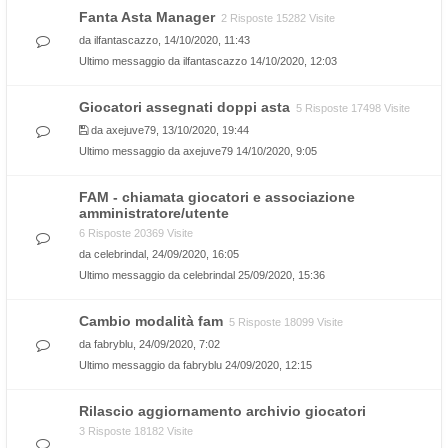
Fanta Asta Manager
2 Risposte 15282 Visite
da
ilfantascazzo
, 14/10/2020, 11:43
Ultimo messaggio da
ilfantascazzo
14/10/2020, 12:03
Giocatori assegnati doppi asta
5 Risposte 17498 Visite
da
axejuve79
, 13/10/2020, 19:44
Ultimo messaggio da
axejuve79
14/10/2020, 9:05
FAM - chiamata giocatori e associazione
amministratore/utente
6 Risposte 20369 Visite
da
celebrindal
, 24/09/2020, 16:05
Ultimo messaggio da
celebrindal
25/09/2020, 15:36
Cambio modalità fam
5 Risposte 18099 Visite
da
fabryblu
, 24/09/2020, 7:02
Ultimo messaggio da
fabryblu
24/09/2020, 12:15
Rilascio aggiornamento archivio giocatori
3 Risposte 18182 Visite