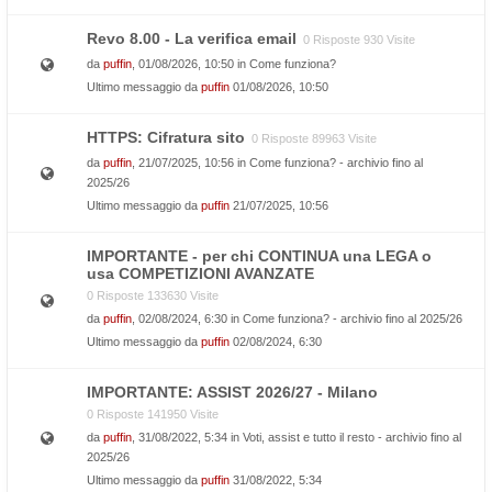
Revo 8.00 - La verifica email
0 Risposte 930 Visite
da
puffin
, 01/08/2026, 10:50 in
Come funziona?
Ultimo messaggio da
puffin
01/08/2026, 10:50
HTTPS: Cifratura sito
0 Risposte 89963 Visite
da
puffin
, 21/07/2025, 10:56 in
Come funziona? - archivio fino al
2025/26
Ultimo messaggio da
puffin
21/07/2025, 10:56
IMPORTANTE - per chi CONTINUA una LEGA o
usa COMPETIZIONI AVANZATE
0 Risposte 133630 Visite
da
puffin
, 02/08/2024, 6:30 in
Come funziona? - archivio fino al 2025/26
Ultimo messaggio da
puffin
02/08/2024, 6:30
IMPORTANTE: ASSIST 2026/27 - Milano
0 Risposte 141950 Visite
da
puffin
, 31/08/2022, 5:34 in
Voti, assist e tutto il resto - archivio fino al
2025/26
Ultimo messaggio da
puffin
31/08/2022, 5:34