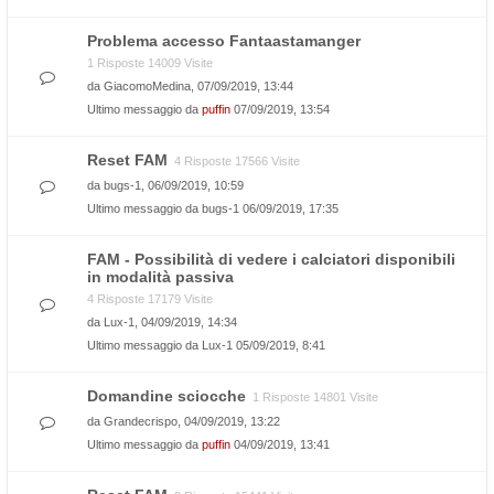
Problema accesso Fantaastamanger
1 Risposte 14009 Visite
da
GiacomoMedina
, 07/09/2019, 13:44
Ultimo messaggio da
puffin
07/09/2019, 13:54
Reset FAM
4 Risposte 17566 Visite
da
bugs-1
, 06/09/2019, 10:59
Ultimo messaggio da
bugs-1
06/09/2019, 17:35
FAM - Possibilità di vedere i calciatori disponibili
in modalità passiva
4 Risposte 17179 Visite
da
Lux-1
, 04/09/2019, 14:34
Ultimo messaggio da
Lux-1
05/09/2019, 8:41
Domandine sciocche
1 Risposte 14801 Visite
da
Grandecrispo
, 04/09/2019, 13:22
Ultimo messaggio da
puffin
04/09/2019, 13:41