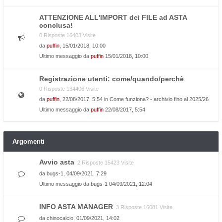
ATTENZIONE ALL'IMPORT dei FILE ad ASTA
conclusa!
0 Risposte 16403 Visite
da
puffin
, 15/01/2018, 10:00
Ultimo messaggio da
puffin
15/01/2018, 10:00
Registrazione utenti: come/quando/perchè
0 Risposte 134406 Visite
da
puffin
, 22/08/2017, 5:54 in
Come funziona? - archivio fino al 2025/26
Ultimo messaggio da
puffin
22/08/2017, 5:54
Argomenti
Avvio asta
2 Risposte 15423 Visite
da
bugs-1
, 04/09/2021, 7:29
Ultimo messaggio da
bugs-1
04/09/2021, 12:04
INFO ASTA MANAGER
3 Risposte 16081 Visite
da
chinocalcio
, 01/09/2021, 14:02