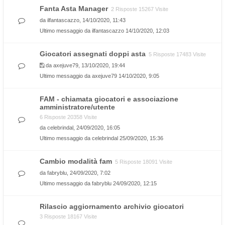
Fanta Asta Manager
2 Risposte 15267 Visite
da
ilfantascazzo
, 14/10/2020, 11:43
Ultimo messaggio da
ilfantascazzo
14/10/2020, 12:03
Giocatori assegnati doppi asta
5 Risposte 17483 Visite
da
axejuve79
, 13/10/2020, 19:44
Ultimo messaggio da
axejuve79
14/10/2020, 9:05
FAM - chiamata giocatori e associazione
amministratore/utente
6 Risposte 20358 Visite
da
celebrindal
, 24/09/2020, 16:05
Ultimo messaggio da
celebrindal
25/09/2020, 15:36
Cambio modalità fam
5 Risposte 18091 Visite
da
fabryblu
, 24/09/2020, 7:02
Ultimo messaggio da
fabryblu
24/09/2020, 12:15
Rilascio aggiornamento archivio giocatori
3 Risposte 18167 Visite