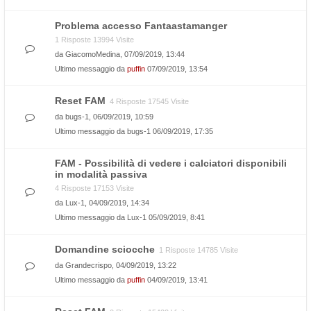
Problema accesso Fantaastamanger
1 Risposte 13994 Visite
da
GiacomoMedina
, 07/09/2019, 13:44
Ultimo messaggio da
puffin
07/09/2019, 13:54
Reset FAM
4 Risposte 17545 Visite
da
bugs-1
, 06/09/2019, 10:59
Ultimo messaggio da
bugs-1
06/09/2019, 17:35
FAM - Possibilità di vedere i calciatori disponibili
in modalità passiva
4 Risposte 17153 Visite
da
Lux-1
, 04/09/2019, 14:34
Ultimo messaggio da
Lux-1
05/09/2019, 8:41
Domandine sciocche
1 Risposte 14785 Visite
da
Grandecrispo
, 04/09/2019, 13:22
Ultimo messaggio da
puffin
04/09/2019, 13:41