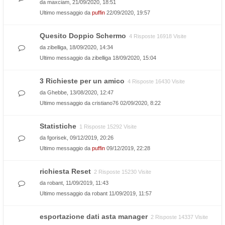
da
maxciam
, 21/09/2020, 18:51
Ultimo messaggio da
puffin
22/09/2020, 19:57
Quesito Doppio Schermo
4 Risposte 16918 Visite
da
zibelliga
, 18/09/2020, 14:34
Ultimo messaggio da
zibelliga
18/09/2020, 15:04
3 Richieste per un amico
4 Risposte 16430 Visite
da
Ghebbe
, 13/08/2020, 12:47
Ultimo messaggio da
cristiano76
02/09/2020, 8:22
Statistiche
1 Risposte 15292 Visite
da
fgorisek
, 09/12/2019, 20:26
Ultimo messaggio da
puffin
09/12/2019, 22:28
richiesta Reset
2 Risposte 15230 Visite
da
robant
, 11/09/2019, 11:43
Ultimo messaggio da
robant
11/09/2019, 11:57
esportazione dati asta manager
2 Risposte 14337 Visite