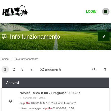
LOGIN
Info funzionamento
Indice
Info funzionamento
1
2
3
52 argomenti
Annunci
Novità Revo 8.00 - Stagione 2026/27
0 Risposte 917 Visite
da
puffin
, 01/08/2026, 10:52 in
Come funziona?
Ultimo messaggio da
puffin
01/08/2026, 10:52