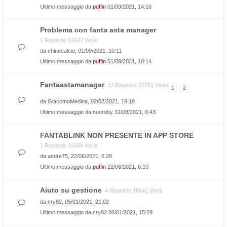
Ultimo messaggio da
puffin
01/09/2021, 14:16
Problema con fanta asta manager
1 Risposte 14107 Visite
da
chinocalcio
, 01/09/2021, 10:11
Ultimo messaggio da
puffin
01/09/2021, 10:14
Fantaastamanager
13 Risposte 37761 Visite
1
2
da
GiacomoMedina
, 02/02/2021, 19:19
Ultimo messaggio da
nunroby
31/08/2021, 6:43
FANTABLINK NON PRESENTE IN APP STORE
1 Risposte 14369 Visite
da
andre75
, 22/06/2021, 5:28
Ultimo messaggio da
puffin
22/06/2021, 6:10
Aiuto su gestione
4 Risposte 16541 Visite
da
cry82
, 05/01/2021, 21:02
Ultimo messaggio da
cry82
06/01/2021, 15:29