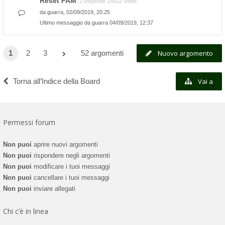
Reset FAM
2 Risposte 15422 Visite
da
guarra
, 02/09/2019, 20:25
Ultimo messaggio da
guarra
04/09/2019, 12:37
1
2
3
52 argomenti
Nuovo argomento
Torna all’Indice della Board
Vai a
Permessi forum
Non puoi
aprire nuovi argomenti
Non puoi
rispondere negli argomenti
Non puoi
modificare i tuoi messaggi
Non puoi
cancellare i tuoi messaggi
Non puoi
inviare allegati
Chi c’è in linea