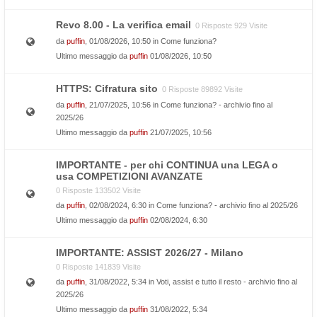
Revo 8.00 - La verifica email
0 Risposte 929 Visite
da
puffin
, 01/08/2026, 10:50 in
Come funziona?
Ultimo messaggio da
puffin
01/08/2026, 10:50
HTTPS: Cifratura sito
0 Risposte 89892 Visite
da
puffin
, 21/07/2025, 10:56 in
Come funziona? - archivio fino al
2025/26
Ultimo messaggio da
puffin
21/07/2025, 10:56
IMPORTANTE - per chi CONTINUA una LEGA o
usa COMPETIZIONI AVANZATE
0 Risposte 133502 Visite
da
puffin
, 02/08/2024, 6:30 in
Come funziona? - archivio fino al 2025/26
Ultimo messaggio da
puffin
02/08/2024, 6:30
IMPORTANTE: ASSIST 2026/27 - Milano
0 Risposte 141839 Visite
da
puffin
, 31/08/2022, 5:34 in
Voti, assist e tutto il resto - archivio fino al
2025/26
Ultimo messaggio da
puffin
31/08/2022, 5:34