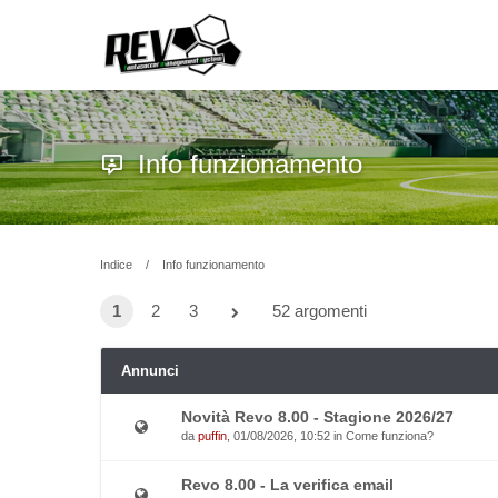
Info funzionamento
Indice
Info funzionamento
1
2
3
52 argomenti
Annunci
Novità Revo 8.00 - Stagione 2026/27
da
puffin
, 01/08/2026, 10:52 in
Come funziona?
Revo 8.00 - La verifica email