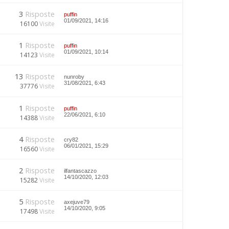
3
Risposte
puffin
01/09/2021, 14:16
16100
Visite
1
Risposte
puffin
01/09/2021, 10:14
14123
Visite
13
Risposte
nunroby
31/08/2021, 6:43
37776
Visite
1
Risposte
puffin
22/06/2021, 6:10
14388
Visite
4
Risposte
cry82
06/01/2021, 15:29
16560
Visite
2
Risposte
ilfantascazzo
14/10/2020, 12:03
15282
Visite
5
Risposte
axejuve79
14/10/2020, 9:05
17498
Visite