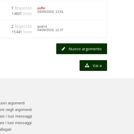
1
Risposte
puffin
04/09/2019, 13:41
14801
Visite
2
Risposte
guarra
04/09/2019, 12:37
15441
Visite
Nuovo argomento
Vai a
uovi argomenti
re negli argomenti
re i tuoi messaggi
re i tuoi messaggi
llegati