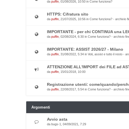
da
puffin
, 01/08/2026, 10:50 in
Come funziona?
HTTPS: Cifratura sito
da
puffin
, 21/07/2025, 10:56 in
Come funziona? - archivio fi
IMPORTANTE - per chi CONTINUA una L
da
puffin
, 02/08/2024, 6:30 in
Come funziona? - archivio fin
IMPORTANTE: ASSIST 2026/27 - Milano
da
puffin
, 31/08/2022, 5:34 in
Voti, assist e tutto il resto - a
ATTENZIONE ALL'IMPORT dei FILE ad AS
da
puffin
, 15/01/2018, 10:00
Registrazione utenti: come/quando/perch
da
puffin
, 22/08/2017, 5:54 in
Come funziona? - archivio fin
Argomenti
Avvio asta
da
bugs-1
, 04/09/2021, 7:29