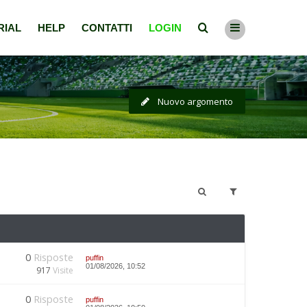
RIAL
HELP
CONTATTI
LOGIN
Nuovo argomento
0
Risposte
puffin
01/08/2026, 10:52
917
Visite
0
Risposte
puffin