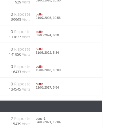
01/08/2026, 10:50
929
Visite
0
Risposte
puffin
21/07/2025, 10:56
89963
Visite
0
Risposte
puffin
02/08/2024, 6:30
133627
Visite
0
Risposte
puffin
31/08/2022, 5:34
141950
Visite
0
Risposte
puffin
15/01/2018, 10:00
16433
Visite
0
Risposte
puffin
22/08/2017, 5:54
134545
Visite
2
Risposte
bugs-1
04/09/2021, 12:04
15439
Visite