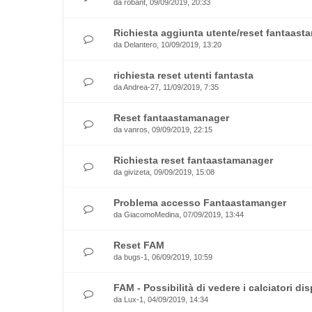
da
robant
, 09/09/2019, 20:33
Richiesta aggiunta utente/reset fantaast
da
Delantero
, 10/09/2019, 13:20
richiesta reset utenti fantasta
da
Andrea-27
, 11/09/2019, 7:35
Reset fantaastamanager
da
vanros
, 09/09/2019, 22:15
Richiesta reset fantaastamanager
da
givizeta
, 09/09/2019, 15:08
Problema accesso Fantaastamanger
da
GiacomoMedina
, 07/09/2019, 13:44
Reset FAM
da
bugs-1
, 06/09/2019, 10:59
FAM - Possibilità di vedere i calciatori di
da
Lux-1
, 04/09/2019, 14:34