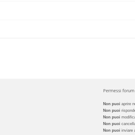
Permessi forum
Non puoi
aprire n
Non puoi
risponde
Non puoi
modifica
Non puoi
cancella
Non puoi
inviare a