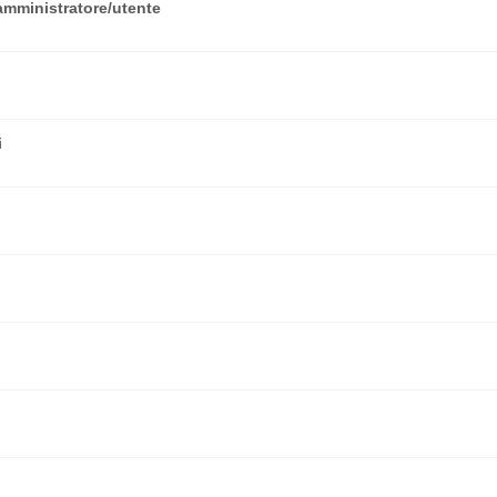
amministratore/utente
i