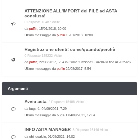
ATTENZIONE ALL'IMPORT dei FILE ad ASTA
conclusa!
0 Risposte 16487 Visite
da
puffin
, 15/01/2018, 10:00
Ultimo messaggio da
puffin
15/01/2018, 10:00
Registrazione utenti: come/quando/perchè
0 Risposte 135232 Visite
da
puffin
, 22/08/2017, 5:54 in
Come funziona? - archivio fino al 2025/26
Ultimo messaggio da
puffin
22/08/2017, 5:54
Argomenti
Avvio asta
2 Risposte 15488 Visite
da
bugs-1
, 04/09/2021, 7:29
Ultimo messaggio da
bugs-1
04/09/2021, 12:04
INFO ASTA MANAGER
3 Risposte 16146 Visite
da
chinocalcio
, 01/09/2021, 14:02