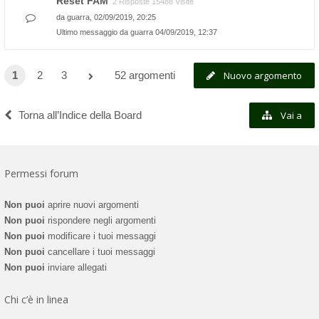
Reset FAM
2 Risposte 15488 Visite
da
guarra
, 02/09/2019, 20:25
Ultimo messaggio da
guarra
04/09/2019, 12:37
1
2
3
52 argomenti
Nuovo argomento
Torna all’Indice della Board
Vai a
Permessi forum
Non puoi
aprire nuovi argomenti
Non puoi
rispondere negli argomenti
Non puoi
modificare i tuoi messaggi
Non puoi
cancellare i tuoi messaggi
Non puoi
inviare allegati
Chi c’è in linea