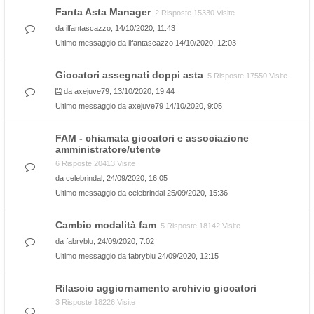
Fanta Asta Manager
2 Risposte 15330 Visite
da
ilfantascazzo
, 14/10/2020, 11:43
Ultimo messaggio da
ilfantascazzo
14/10/2020, 12:03
Giocatori assegnati doppi asta
5 Risposte 17550 Visite
da
axejuve79
, 13/10/2020, 19:44
Ultimo messaggio da
axejuve79
14/10/2020, 9:05
FAM - chiamata giocatori e associazione
amministratore/utente
6 Risposte 20413 Visite
da
celebrindal
, 24/09/2020, 16:05
Ultimo messaggio da
celebrindal
25/09/2020, 15:36
Cambio modalità fam
5 Risposte 18142 Visite
da
fabryblu
, 24/09/2020, 7:02
Ultimo messaggio da
fabryblu
24/09/2020, 12:15
Rilascio aggiornamento archivio giocatori
3 Risposte 18226 Visite