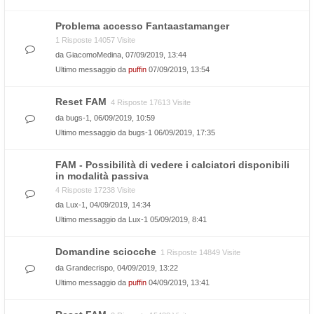
Problema accesso Fantaastamanger
1 Risposte 14057 Visite
da
GiacomoMedina
, 07/09/2019, 13:44
Ultimo messaggio da
puffin
07/09/2019, 13:54
Reset FAM
4 Risposte 17613 Visite
da
bugs-1
, 06/09/2019, 10:59
Ultimo messaggio da
bugs-1
06/09/2019, 17:35
FAM - Possibilità di vedere i calciatori disponibili
in modalità passiva
4 Risposte 17238 Visite
da
Lux-1
, 04/09/2019, 14:34
Ultimo messaggio da
Lux-1
05/09/2019, 8:41
Domandine sciocche
1 Risposte 14849 Visite
da
Grandecrispo
, 04/09/2019, 13:22
Ultimo messaggio da
puffin
04/09/2019, 13:41