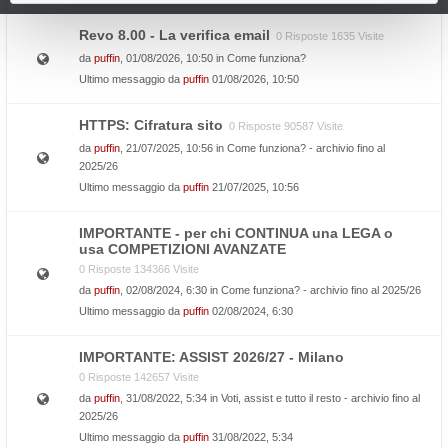
Revo 8.00 - La verifica email
0 Risposte 1635 Visite
da
puffin
, 01/08/2026, 10:50 in
Come funziona?
Ultimo messaggio da
puffin
01/08/2026, 10:50
HTTPS: Cifratura sito
0 Risposte 90587 Visite
da
puffin
, 21/07/2025, 10:56 in
Come funziona? - archivio fino al
2025/26
Ultimo messaggio da
puffin
21/07/2025, 10:56
IMPORTANTE - per chi CONTINUA una LEGA o
usa COMPETIZIONI AVANZATE
0 Risposte 134366 Visite
da
puffin
, 02/08/2024, 6:30 in
Come funziona? - archivio fino al 2025/26
Ultimo messaggio da
puffin
02/08/2024, 6:30
IMPORTANTE: ASSIST 2026/27 - Milano
0 Risposte 142657 Visite
da
puffin
, 31/08/2022, 5:34 in
Voti, assist e tutto il resto - archivio fino al
2025/26
Ultimo messaggio da
puffin
31/08/2022, 5:34