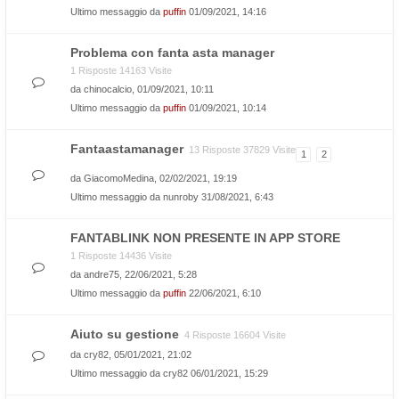
Ultimo messaggio da
puffin
01/09/2021, 14:16
Problema con fanta asta manager
1 Risposte 14163 Visite
da
chinocalcio
, 01/09/2021, 10:11
Ultimo messaggio da
puffin
01/09/2021, 10:14
Fantaastamanager
13 Risposte 37829 Visite
1
2
da
GiacomoMedina
, 02/02/2021, 19:19
Ultimo messaggio da
nunroby
31/08/2021, 6:43
FANTABLINK NON PRESENTE IN APP STORE
1 Risposte 14436 Visite
da
andre75
, 22/06/2021, 5:28
Ultimo messaggio da
puffin
22/06/2021, 6:10
Aiuto su gestione
4 Risposte 16604 Visite
da
cry82
, 05/01/2021, 21:02
Ultimo messaggio da
cry82
06/01/2021, 15:29