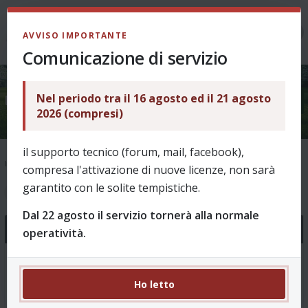
LOGIN
AVVISO IMPORTANTE
Comunicazione di servizio
Nel periodo tra il 16 agosto ed il 21 agosto
Info funzionamento
2026 (compresi)
il supporto tecnico (forum, mail, facebook),
Indice
Info funzionamento
compresa l'attivazione di nuove licenze, non sarà
garantito con le solite tempistiche.
1
2
3
52 argomenti
Dal 22 agosto il servizio tornerà alla normale
Annunci
operatività.
Novità Revo 8.00 - Stagione 2026/27
0 Risposte 1604 Visite
Ho letto
da
puffin
, 01/08/2026, 10:52 in
Come funziona?
Ultimo messaggio da
puffin
01/08/2026, 10:52