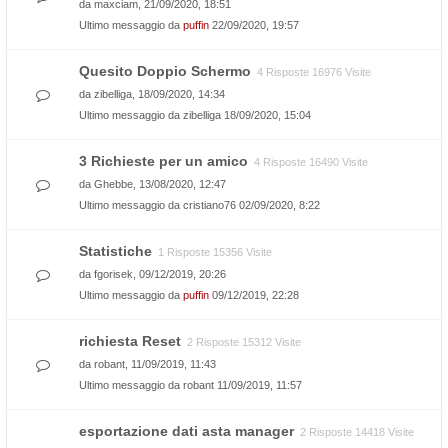
da
maxciam
, 21/09/2020, 18:51
Ultimo messaggio da
puffin
22/09/2020, 19:57
Quesito Doppio Schermo
4 Risposte 16976 Visite
da
zibelliga
, 18/09/2020, 14:34
Ultimo messaggio da
zibelliga
18/09/2020, 15:04
3 Richieste per un amico
4 Risposte 16490 Visite
da
Ghebbe
, 13/08/2020, 12:47
Ultimo messaggio da
cristiano76
02/09/2020, 8:22
Statistiche
1 Risposte 15356 Visite
da
fgorisek
, 09/12/2019, 20:26
Ultimo messaggio da
puffin
09/12/2019, 22:28
richiesta Reset
2 Risposte 15312 Visite
da
robant
, 11/09/2019, 11:43
Ultimo messaggio da
robant
11/09/2019, 11:57
esportazione dati asta manager
2 Risposte 14418 Visite