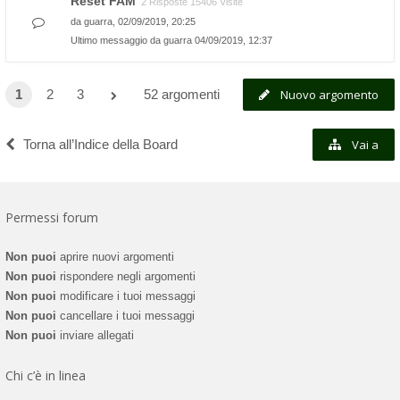
Reset FAM
2 Risposte 15406 Visite
da
guarra
, 02/09/2019, 20:25
Ultimo messaggio da
guarra
04/09/2019, 12:37
1
2
3
52 argomenti
Nuovo argomento
Torna all’Indice della Board
Vai a
Permessi forum
Non puoi
aprire nuovi argomenti
Non puoi
rispondere negli argomenti
Non puoi
modificare i tuoi messaggi
Non puoi
cancellare i tuoi messaggi
Non puoi
inviare allegati
Chi c’è in linea