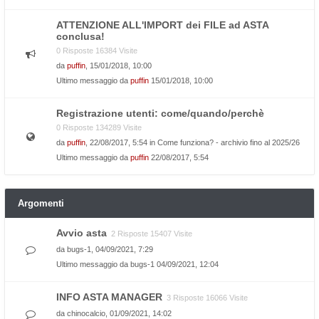
ATTENZIONE ALL'IMPORT dei FILE ad ASTA
conclusa!
0 Risposte 16384 Visite
da
puffin
, 15/01/2018, 10:00
Ultimo messaggio da
puffin
15/01/2018, 10:00
Registrazione utenti: come/quando/perchè
0 Risposte 134289 Visite
da
puffin
, 22/08/2017, 5:54 in
Come funziona? - archivio fino al 2025/26
Ultimo messaggio da
puffin
22/08/2017, 5:54
Argomenti
Avvio asta
2 Risposte 15407 Visite
da
bugs-1
, 04/09/2021, 7:29
Ultimo messaggio da
bugs-1
04/09/2021, 12:04
INFO ASTA MANAGER
3 Risposte 16066 Visite
da
chinocalcio
, 01/09/2021, 14:02