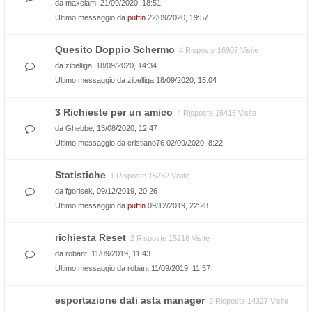
da
maxciam
, 21/09/2020, 18:51
Ultimo messaggio da
puffin
22/09/2020, 19:57
Quesito Doppio Schermo
4 Risposte 16907 Visite
da
zibelliga
, 18/09/2020, 14:34
Ultimo messaggio da
zibelliga
18/09/2020, 15:04
3 Richieste per un amico
4 Risposte 16415 Visite
da
Ghebbe
, 13/08/2020, 12:47
Ultimo messaggio da
cristiano76
02/09/2020, 8:22
Statistiche
1 Risposte 15282 Visite
da
fgorisek
, 09/12/2019, 20:26
Ultimo messaggio da
puffin
09/12/2019, 22:28
richiesta Reset
2 Risposte 15216 Visite
da
robant
, 11/09/2019, 11:43
Ultimo messaggio da
robant
11/09/2019, 11:57
esportazione dati asta manager
2 Risposte 14327 Visite