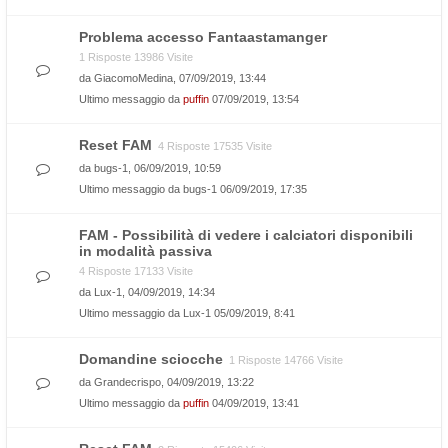
Problema accesso Fantaastamanger
1 Risposte 13986 Visite
da
GiacomoMedina
, 07/09/2019, 13:44
Ultimo messaggio da
puffin
07/09/2019, 13:54
Reset FAM
4 Risposte 17535 Visite
da
bugs-1
, 06/09/2019, 10:59
Ultimo messaggio da
bugs-1
06/09/2019, 17:35
FAM - Possibilità di vedere i calciatori disponibili
in modalità passiva
4 Risposte 17133 Visite
da
Lux-1
, 04/09/2019, 14:34
Ultimo messaggio da
Lux-1
05/09/2019, 8:41
Domandine sciocche
1 Risposte 14766 Visite
da
Grandecrispo
, 04/09/2019, 13:22
Ultimo messaggio da
puffin
04/09/2019, 13:41