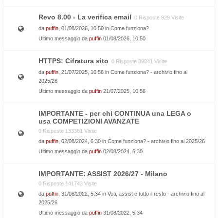
Revo 8.00 - La verifica email
0 Risposte 929 Visite
da
puffin
, 01/08/2026, 10:50 in
Come funziona?
Ultimo messaggio da
puffin
01/08/2026, 10:50
HTTPS: Cifratura sito
0 Risposte 89841 Visite
da
puffin
, 21/07/2025, 10:56 in
Come funziona? - archivio fino al
2025/26
Ultimo messaggio da
puffin
21/07/2025, 10:56
IMPORTANTE - per chi CONTINUA una LEGA o
usa COMPETIZIONI AVANZATE
0 Risposte 133381 Visite
da
puffin
, 02/08/2024, 6:30 in
Come funziona? - archivio fino al 2025/26
Ultimo messaggio da
puffin
02/08/2024, 6:30
IMPORTANTE: ASSIST 2026/27 - Milano
0 Risposte 141743 Visite
da
puffin
, 31/08/2022, 5:34 in
Voti, assist e tutto il resto - archivio fino al
2025/26
Ultimo messaggio da
puffin
31/08/2022, 5:34