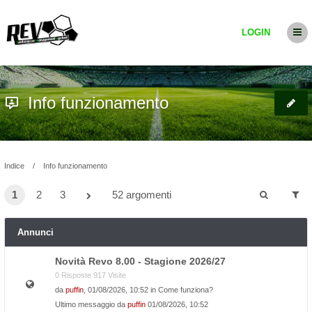
LOGIN
Info funzionamento
Indice
Info funzionamento
1
2
3
52 argomenti
Annunci
Novità Revo 8.00 - Stagione 2026/27
0 Risposte 917 Visite
da
puffin
, 01/08/2026, 10:52 in
Come funziona?
Ultimo messaggio da
puffin
01/08/2026, 10:52