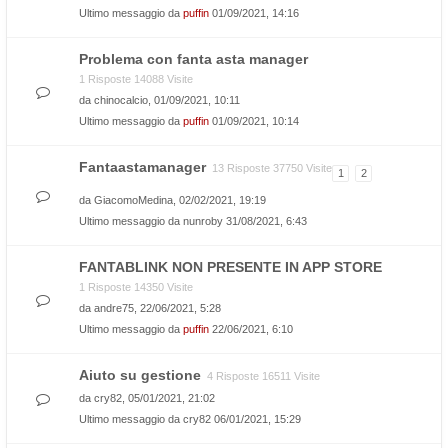
Ultimo messaggio da
puffin
01/09/2021, 14:16
Problema con fanta asta manager
1 Risposte 14088 Visite
da
chinocalcio
, 01/09/2021, 10:11
Ultimo messaggio da
puffin
01/09/2021, 10:14
Fantaastamanager
13 Risposte 37750 Visite
1
2
da
GiacomoMedina
, 02/02/2021, 19:19
Ultimo messaggio da
nunroby
31/08/2021, 6:43
FANTABLINK NON PRESENTE IN APP STORE
1 Risposte 14350 Visite
da
andre75
, 22/06/2021, 5:28
Ultimo messaggio da
puffin
22/06/2021, 6:10
Aiuto su gestione
4 Risposte 16511 Visite
da
cry82
, 05/01/2021, 21:02
Ultimo messaggio da
cry82
06/01/2021, 15:29