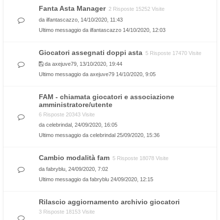
Fanta Asta Manager
2 Risposte 15252 Visite
da
ilfantascazzo
, 14/10/2020, 11:43
Ultimo messaggio da
ilfantascazzo
14/10/2020, 12:03
Giocatori assegnati doppi asta
5 Risposte 17470 Visite
da
axejuve79
, 13/10/2020, 19:44
Ultimo messaggio da
axejuve79
14/10/2020, 9:05
FAM - chiamata giocatori e associazione
amministratore/utente
6 Risposte 20343 Visite
da
celebrindal
, 24/09/2020, 16:05
Ultimo messaggio da
celebrindal
25/09/2020, 15:36
Cambio modalità fam
5 Risposte 18078 Visite
da
fabryblu
, 24/09/2020, 7:02
Ultimo messaggio da
fabryblu
24/09/2020, 12:15
Rilascio aggiornamento archivio giocatori
3 Risposte 18153 Visite