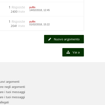
1
Risposte
puffin
14/02/2018, 12:45
2430
Visite
1
Risposte
puffin
01/02/2018, 15:22
2041
Visite
Nuovo argomento
Vai a
uovi argomenti
re negli argomenti
re i tuoi messaggi
re i tuoi messaggi
llegati