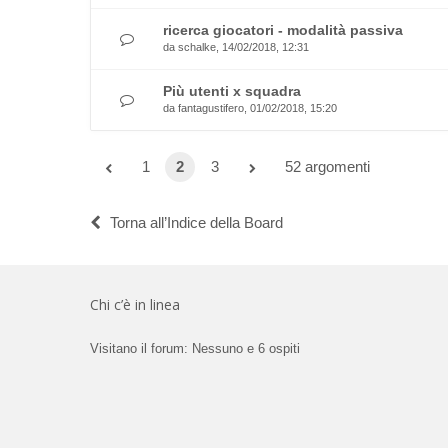
ricerca giocatori - modalità passiva
da
schalke
, 14/02/2018, 12:31
Più utenti x squadra
da
fantagustifero
, 01/02/2018, 15:20
1
2
3
52 argomenti
Torna all’Indice della Board
Chi c’è in linea
Visitano il forum: Nessuno e 6 ospiti