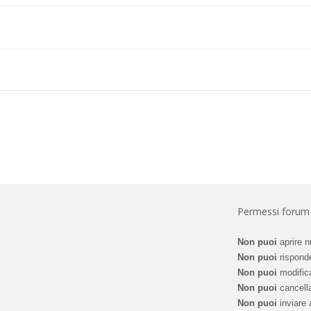
Permessi forum
Non puoi
aprire n
Non puoi
risponde
Non puoi
modifica
Non puoi
cancella
Non puoi
inviare a