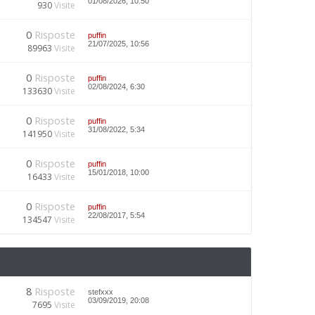
01/08/2026, 10:50
930
Visite
0
Risposte
puffin
21/07/2025, 10:56
89963
Visite
0
Risposte
puffin
02/08/2024, 6:30
133630
Visite
0
Risposte
puffin
31/08/2022, 5:34
141950
Visite
0
Risposte
puffin
15/01/2018, 10:00
16433
Visite
0
Risposte
puffin
22/08/2017, 5:54
134547
Visite
8
Risposte
stefxxx
03/09/2019, 20:08
7695
Visite