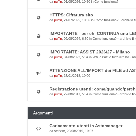
da
puffin
, 01/08/2026, 10:50 in
Come funziona?
HTTPS: Cifratura sito
da
puffin
, 21/07/2025, 10:56 in
Come funziona? - archivio fi
IMPORTANTE - per chi CONTINUA una L
da
puffin
, 02/08/2024, 6:30 in
Come funziona? - archivio fin
IMPORTANTE: ASSIST 2026/27 - Milano
da
puffin
, 31/08/2022, 5:34 in
Voti, assist e tutto il resto - a
ATTENZIONE ALL'IMPORT dei FILE ad AS
da
puffin
, 15/01/2018, 10:00
Registrazione utenti: come/quando/perch
da
puffin
, 22/08/2017, 5:54 in
Come funziona? - archivio fin
Argomenti
Caricamento utenti in Astamanager
da
stefxxx
, 20/08/2019, 10:07