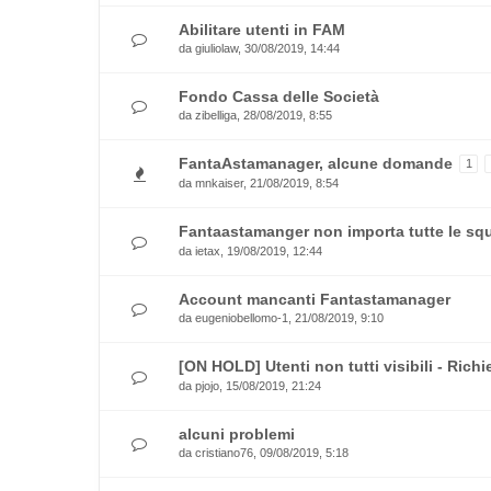
Abilitare utenti in FAM
da
giuliolaw
, 30/08/2019, 14:44
Fondo Cassa delle Società
da
zibelliga
, 28/08/2019, 8:55
FantaAstamanager, alcune domande
1
da
mnkaiser
, 21/08/2019, 8:54
Fantaastamanger non importa tutte le s
da
ietax
, 19/08/2019, 12:44
Account mancanti Fantastamanager
da
eugeniobellomo-1
, 21/08/2019, 9:10
[ON HOLD] Utenti non tutti visibili - Rich
da
pjojo
, 15/08/2019, 21:24
alcuni problemi
da
cristiano76
, 09/08/2019, 5:18