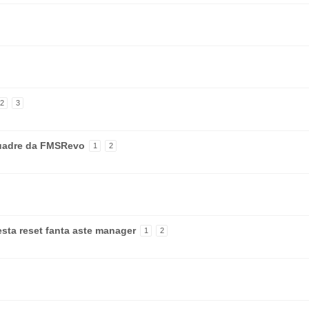
2
3
quadre da FMSRevo
1
2
iesta reset fanta aste manager
1
2