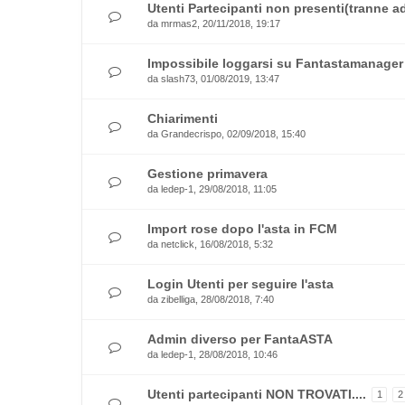
Utenti Partecipanti non presenti(tranne a
da
mrmas2
, 20/11/2018, 19:17
Impossibile loggarsi su Fantastamanager
da
slash73
, 01/08/2019, 13:47
Chiarimenti
da
Grandecrispo
, 02/09/2018, 15:40
Gestione primavera
da
ledep-1
, 29/08/2018, 11:05
Import rose dopo l'asta in FCM
da
netclick
, 16/08/2018, 5:32
Login Utenti per seguire l'asta
da
zibelliga
, 28/08/2018, 7:40
Admin diverso per FantaASTA
da
ledep-1
, 28/08/2018, 10:46
Utenti partecipanti NON TROVATI....
1
2