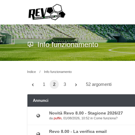
Info funzionamento
Indice
Info funzionamento
1
2
3
52 argomenti
Annunci
Novità Revo 8.00 - Stagione 2026/27
da
puffin
, 01/08/2026, 10:52 in
Come funziona?
Revo 8.00 - La verifica email