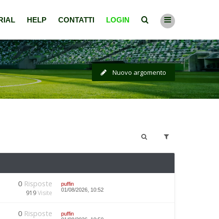
RIAL
HELP
CONTATTI
LOGIN
Nuovo argomento
0
Risposte
puffin
01/08/2026, 10:52
919
Visite
0
Risposte
puffin