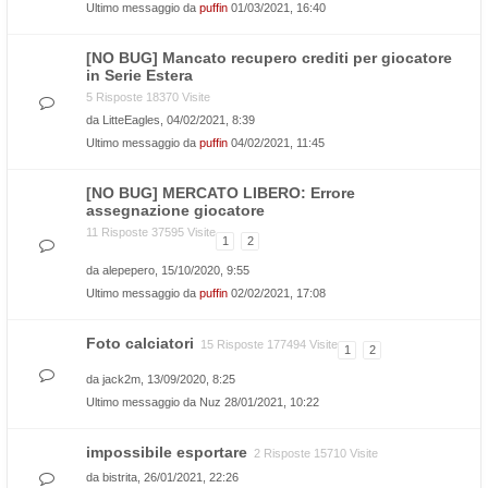
Ultimo messaggio da
puffin
01/03/2021, 16:40
[NO BUG] Mancato recupero crediti per giocatore
in Serie Estera
5 Risposte 18370 Visite
da
LitteEagles
, 04/02/2021, 8:39
Ultimo messaggio da
puffin
04/02/2021, 11:45
[NO BUG] MERCATO LIBERO: Errore
assegnazione giocatore
11 Risposte 37595 Visite
1
2
da
alepepero
, 15/10/2020, 9:55
Ultimo messaggio da
puffin
02/02/2021, 17:08
Foto calciatori
15 Risposte 177494 Visite
1
2
da
jack2m
, 13/09/2020, 8:25
Ultimo messaggio da
Nuz
28/01/2021, 10:22
impossibile esportare
2 Risposte 15710 Visite
da
bistrita
, 26/01/2021, 22:26