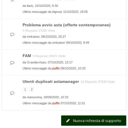
da
ilario
, 10/10/2020, 8:30
Ultimo messaggio da
bigmax
11/10/2020, 18:05
Problema avvio asta (offerte contemporanee)
5 Risposte 17035 Visite
da
mnkaiser
, 08/10/2020, 20:27
Ultimo messaggio da
mnkaiser
09/10/2020, 9:49
FAM
5 Risposte 20031 Visite
da
Grandecrispo
, 07/10/2020, 13:17
Ultimo messaggio da
puffin
08/10/2020, 10:33
Utenti duplicati astamanager
16 Risposte 37830 Visite
1
2
da
manuroma
, 18/09/2020, 10:33
Ultimo messaggio da
puffin
07/10/2020, 11:01
Nuova richiesta di supporto