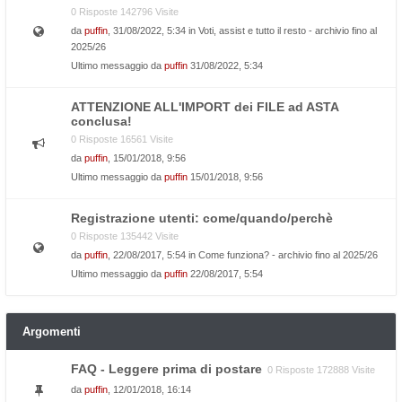
0 Risposte 142796 Visite
da
puffin
, 31/08/2022, 5:34 in
Voti, assist e tutto il resto - archivio fino al
2025/26
Ultimo messaggio da
puffin
31/08/2022, 5:34
ATTENZIONE ALL'IMPORT dei FILE ad ASTA
conclusa!
0 Risposte 16561 Visite
da
puffin
, 15/01/2018, 9:56
Ultimo messaggio da
puffin
15/01/2018, 9:56
Registrazione utenti: come/quando/perchè
0 Risposte 135442 Visite
da
puffin
, 22/08/2017, 5:54 in
Come funziona? - archivio fino al 2025/26
Ultimo messaggio da
puffin
22/08/2017, 5:54
Argomenti
FAQ - Leggere prima di postare
0 Risposte 172888 Visite
da
puffin
, 12/01/2018, 16:14