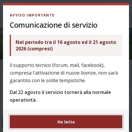
LOGIN
AVVISO IMPORTANTE
Comunicazione di servizio
Nel periodo tra il 16 agosto ed il 21 agosto
Bug e problemi
2026 (compresi)
il supporto tecnico (forum, mail, facebook),
Indice
Bug e problemi
compresa l'attivazione di nuove licenze, non sarà
garantito con le solite tempistiche.
1
2
3
4
5
…
8
Pagina
1
di
8
189
Dal 22 agosto il servizio tornerà alla normale
argomenti
operatività.
Ho letto
Annunci