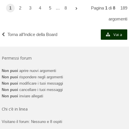
1
2
3
4
5
…
8
Pagina
1
di
8
189
argomenti
Torna all’Indice della Board
Vai a
Permessi forum
Non puoi
aprire nuovi argomenti
Non puoi
rispondere negli argomenti
Non puoi
modificare i tuoi messaggi
Non puoi
cancellare i tuoi messaggi
Non puoi
inviare allegati
Chi c’è in linea
Visitano il forum: Nessuno e 8 ospiti