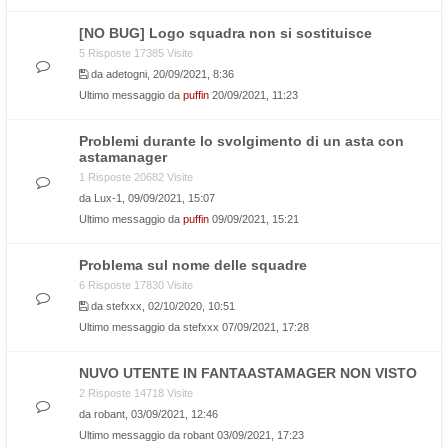
[NO BUG] Logo squadra non si sostituisce
5 Risposte 17385 Visite
da
adetogni
, 20/09/2021, 8:36
Ultimo messaggio da
puffin
20/09/2021, 11:23
Problemi durante lo svolgimento di un asta con
astamanager
1 Risposte 20682 Visite
da
Lux-1
, 09/09/2021, 15:07
Ultimo messaggio da
puffin
09/09/2021, 15:21
Problema sul nome delle squadre
6 Risposte 17830 Visite
da
stefxxx
, 02/10/2020, 10:51
Ultimo messaggio da
stefxxx
07/09/2021, 17:28
NUVO UTENTE IN FANTAASTAMAGER NON VISTO
2 Risposte 14718 Visite
da
robant
, 03/09/2021, 12:46
Ultimo messaggio da
robant
03/09/2021, 17:23