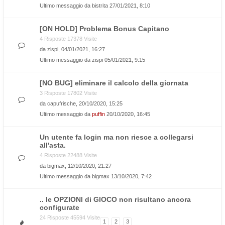
Ultimo messaggio da
bistrita
27/01/2021, 8:10
[ON HOLD] Problema Bonus Capitano
4 Risposte 17378 Visite
da
zispi
, 04/01/2021, 16:27
Ultimo messaggio da
zispi
05/01/2021, 9:15
[NO BUG] eliminare il calcolo della giornata
3 Risposte 17802 Visite
da
capufrische
, 20/10/2020, 15:25
Ultimo messaggio da
puffin
20/10/2020, 16:45
Un utente fa login ma non riesce a collegarsi
all'asta.
4 Risposte 22488 Visite
da
bigmax
, 12/10/2020, 21:27
Ultimo messaggio da
bigmax
13/10/2020, 7:42
.. le OPZIONI di GIOCO non risultano ancora
configurate
24 Risposte 45594 Visite
1
2
3