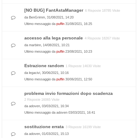
[NO BUG] FantAstaManager
6 Risposte 18785 Visite
da
BenGrimm
, 31/08/2021, 14:20
Ultimo messaggio da
puffin
31/08/2021, 16:25
accesso alla lega personale
4 Risposte 18267 Visite
da
marbinn
, 14/08/2021, 10:21
Ultimo messaggio da
puffin
23/08/2021, 10:23
Estrazione random
1 Risposte 14630 Visite
da
legacivi
, 30/06/2021, 10:16
Ultimo messaggio da
puffin
30/06/2021, 12:50
problema invio formazioni dopo scadenza
2 Risposte 16065 Visite
da
adoven
, 03/03/2021, 16:34
Ultimo messaggio da
adoven
03/03/2021, 16:41
sostituzione errata
3 Risposte 16199 Visite
da
adoven
, 01/03/2021, 15:13