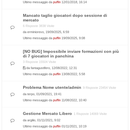
Ultimo messaggio da
puffin
12/01/2018, 16:14
Mancato taglio giocatori dopo sessione di
mercato
6 Risposte 3838 Visite
da
erminiorevo
, 19/09/2025, 6:59
Ultimo messaggio da
puffin
19/09/2025, 9:08
[NO BUG] Impossibile inviare formazioni con più
di 7 giocatori in panchina
3 Risposte 15504 Visite
da
fantagustifero
, 12/08/2022, 12:31
Ultimo messaggio da
puffin
13/08/2022, 5:58
Problema Nome utente/admin
9 Risposte 23454 Visite
da
terpo
, 01/09/2021, 19:41
Ultimo messaggio da
puffin
11/08/2022, 10:40
Gestione Mercato Libero
1 Risposte 14069 Visite
da
argilio
, 01/11/2021, 9:02
Ultimo messaggio da
puffin
01/11/2021, 10:19