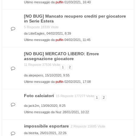
Ultimo messaggio da
puffin
01/03/2021, 16:40
[NO BUG] Mancato recupero crediti per giocatore
in Serie Estera
5 Risposte 18339 Visite
da
LitteEagles
, 04/02/2021, 8:39
Ultimo messaggio da
puffin
04/02/2021, 11:45
[NO BUG] MERCATO LIBERO: Errore
assegnazione giocatore
11 Risposte 37536 Visite
1
2
da
alepepero
, 15/10/2020, 9:55
Ultimo messaggio da
puffin
02/02/2021, 17:08
Foto calciatori
15 Risposte 177277 Visite
1
2
da
jack2m
, 13/09/2020, 8:25
Ultimo messaggio da
Nuz
28/01/2021, 10:22
impossibile esportare
2 Risposte 15685 Visite
da
bistrita
, 26/01/2021, 22:26