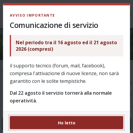
LOGIN
AVVISO IMPORTANTE
Comunicazione di servizio
Nel periodo tra il 16 agosto ed il 21 agosto
Bug e problemi
2026 (compresi)
il supporto tecnico (forum, mail, facebook),
Indice
Bug e problemi
compresa l'attivazione di nuove licenze, non sarà
garantito con le solite tempistiche.
1
2
3
4
5
…
8
Pagina
1
di
8
189
Dal 22 agosto il servizio tornerà alla normale
argomenti
operatività.
Ho letto
Annunci