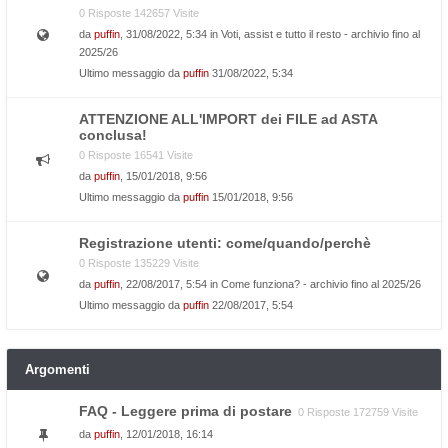
0 Risposte 142657 Visite
da
puffin
, 31/08/2022, 5:34 in
Voti, assist e tutto il resto - archivio fino al
2025/26
Ultimo messaggio da
puffin
31/08/2022, 5:34
ATTENZIONE ALL'IMPORT dei FILE ad ASTA
conclusa!
0 Risposte 16541 Visite
da
puffin
, 15/01/2018, 9:56
Ultimo messaggio da
puffin
15/01/2018, 9:56
Registrazione utenti: come/quando/perchè
0 Risposte 135229 Visite
da
puffin
, 22/08/2017, 5:54 in
Come funziona? - archivio fino al 2025/26
Ultimo messaggio da
puffin
22/08/2017, 5:54
Argomenti
FAQ - Leggere prima di postare
0 Risposte 172759 Visite
da
puffin
, 12/01/2018, 16:14