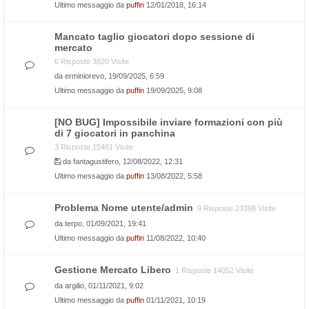
Ultimo messaggio da
puffin
12/01/2018, 16:14
Mancato taglio giocatori dopo sessione di
mercato
6 Risposte 3820 Visite
da
erminiorevo
, 19/09/2025, 6:59
Ultimo messaggio da
puffin
19/09/2025, 9:08
[NO BUG] Impossibile inviare formazioni con più
di 7 giocatori in panchina
3 Risposte 15481 Visite
da
fantagustifero
, 12/08/2022, 12:31
Ultimo messaggio da
puffin
13/08/2022, 5:58
Problema Nome utente/admin
9 Risposte 23398 Visite
da
terpo
, 01/09/2021, 19:41
Ultimo messaggio da
puffin
11/08/2022, 10:40
Gestione Mercato Libero
1 Risposte 14052 Visite
da
argilio
, 01/11/2021, 9:02
Ultimo messaggio da
puffin
01/11/2021, 10:19