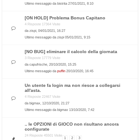
Ultimo messaggio da
bistrita
27/01/2021, 8:10
[ON HOLD] Problema Bonus Capitano
4 Risposte 17364 Visite
da
zispi
, 04/01/2021, 16:27
Ultimo messaggio da
zispi
05/01/2021, 9:15
[NO BUG] eliminare il calcolo della giornata
3 Risposte 17779 Visite
da
capufrische
, 20/10/2020, 15:25
Ultimo messaggio da
puffin
20/10/2020, 16:45
Un utente fa login ma non riesce a collegarsi
all'asta.
4 Risposte 22467 Visite
da
bigmax
, 12/10/2020, 21:27
Ultimo messaggio da
bigmax
13/10/2020, 7:42
.. le OPZIONI di GIOCO non risultano ancora
configurate
24 Risposte 45501 Visite
1
2
3