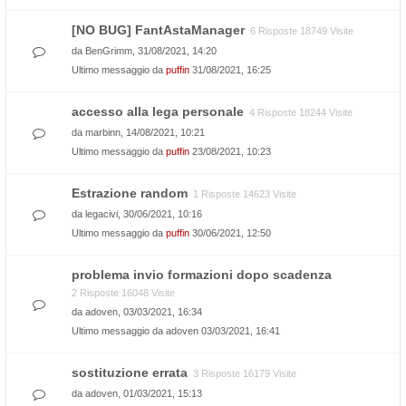
[NO BUG] FantAstaManager
6 Risposte 18749 Visite
da
BenGrimm
, 31/08/2021, 14:20
Ultimo messaggio da
puffin
31/08/2021, 16:25
accesso alla lega personale
4 Risposte 18244 Visite
da
marbinn
, 14/08/2021, 10:21
Ultimo messaggio da
puffin
23/08/2021, 10:23
Estrazione random
1 Risposte 14623 Visite
da
legacivi
, 30/06/2021, 10:16
Ultimo messaggio da
puffin
30/06/2021, 12:50
problema invio formazioni dopo scadenza
2 Risposte 16048 Visite
da
adoven
, 03/03/2021, 16:34
Ultimo messaggio da
adoven
03/03/2021, 16:41
sostituzione errata
3 Risposte 16179 Visite
da
adoven
, 01/03/2021, 15:13