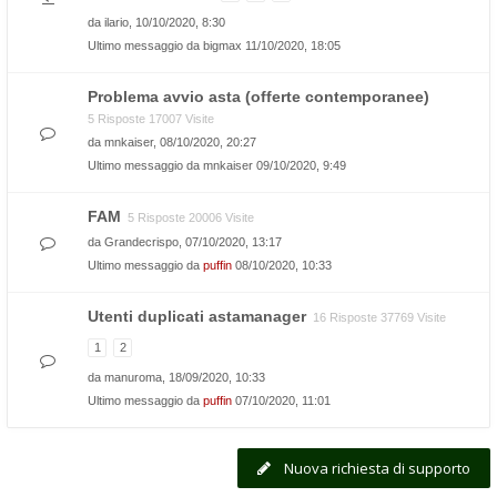
da
ilario
, 10/10/2020, 8:30
Ultimo messaggio da
bigmax
11/10/2020, 18:05
Problema avvio asta (offerte contemporanee)
5 Risposte 17007 Visite
da
mnkaiser
, 08/10/2020, 20:27
Ultimo messaggio da
mnkaiser
09/10/2020, 9:49
FAM
5 Risposte 20006 Visite
da
Grandecrispo
, 07/10/2020, 13:17
Ultimo messaggio da
puffin
08/10/2020, 10:33
Utenti duplicati astamanager
16 Risposte 37769 Visite
1
2
da
manuroma
, 18/09/2020, 10:33
Ultimo messaggio da
puffin
07/10/2020, 11:01
Nuova richiesta di supporto