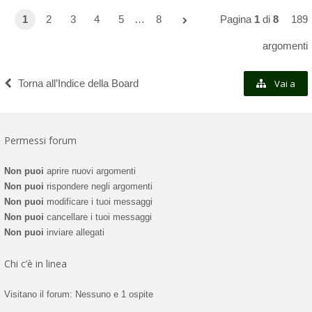
1
2
3
4
5
…
8
Pagina
1
di
8
189
argomenti
Torna all’Indice della Board
Vai a
Permessi forum
Non puoi
aprire nuovi argomenti
Non puoi
rispondere negli argomenti
Non puoi
modificare i tuoi messaggi
Non puoi
cancellare i tuoi messaggi
Non puoi
inviare allegati
Chi c’è in linea
Visitano il forum: Nessuno e 1 ospite