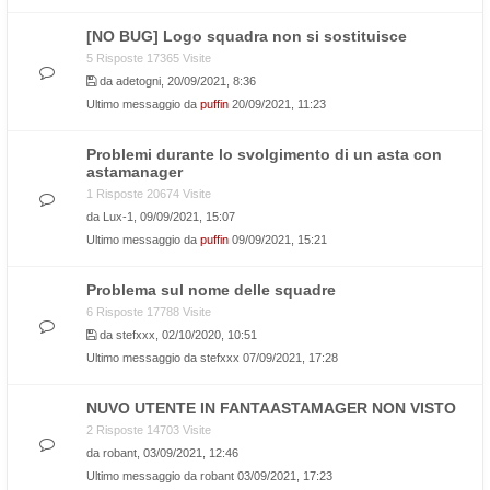
[NO BUG] Logo squadra non si sostituisce
5 Risposte 17365 Visite
da
adetogni
, 20/09/2021, 8:36
Ultimo messaggio da
puffin
20/09/2021, 11:23
Problemi durante lo svolgimento di un asta con
astamanager
1 Risposte 20674 Visite
da
Lux-1
, 09/09/2021, 15:07
Ultimo messaggio da
puffin
09/09/2021, 15:21
Problema sul nome delle squadre
6 Risposte 17788 Visite
da
stefxxx
, 02/10/2020, 10:51
Ultimo messaggio da
stefxxx
07/09/2021, 17:28
NUVO UTENTE IN FANTAASTAMAGER NON VISTO
2 Risposte 14703 Visite
da
robant
, 03/09/2021, 12:46
Ultimo messaggio da
robant
03/09/2021, 17:23