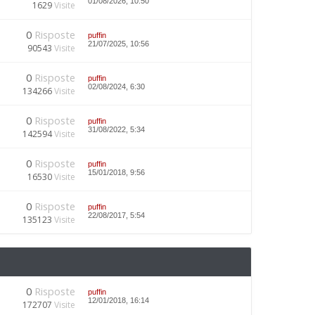
01/08/2026, 10:50
1629
Visite
0
Risposte
puffin
21/07/2025, 10:56
90543
Visite
0
Risposte
puffin
02/08/2024, 6:30
134266
Visite
0
Risposte
puffin
31/08/2022, 5:34
142594
Visite
0
Risposte
puffin
15/01/2018, 9:56
16530
Visite
0
Risposte
puffin
22/08/2017, 5:54
135123
Visite
0
Risposte
puffin
12/01/2018, 16:14
172707
Visite