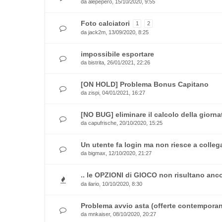
da
alepepero
, 15/10/2020, 9:55
Foto calciatori
1
2
da
jack2m
, 13/09/2020, 8:25
impossibile esportare
da
bistrita
, 26/01/2021, 22:26
[ON HOLD] Problema Bonus Capitano
da
zispi
, 04/01/2021, 16:27
[NO BUG] eliminare il calcolo della giorna
da
capufrische
, 20/10/2020, 15:25
Un utente fa login ma non riesce a collegar
da
bigmax
, 12/10/2020, 21:27
.. le OPZIONI di GIOCO non risultano anc
da
ilario
, 10/10/2020, 8:30
Problema avvio asta (offerte contempora
da
mnkaiser
, 08/10/2020, 20:27