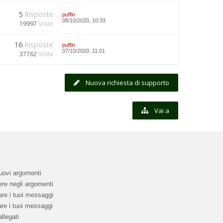
5
Risposte
puffin
08/10/2020, 10:33
19997
Visite
16
Risposte
puffin
07/10/2020, 11:01
37762
Visite
Nuova richiesta di supporto
Vai a
uovi argomenti
re negli argomenti
re i tuoi messaggi
re i tuoi messaggi
llegati