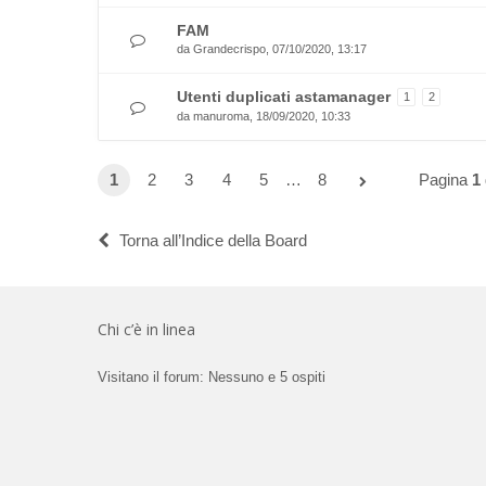
FAM
da
Grandecrispo
, 07/10/2020, 13:17
Utenti duplicati astamanager
1
2
da
manuroma
, 18/09/2020, 10:33
1
2
3
4
5
…
8
Pagina
1
Torna all’Indice della Board
Chi c’è in linea
Visitano il forum: Nessuno e 5 ospiti