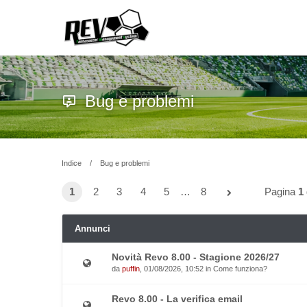
Bug e problemi
Indice
Bug e problemi
1
2
3
4
5
…
8
Pagina
1
Annunci
Novità Revo 8.00 - Stagione 2026/27
da
puffin
, 01/08/2026, 10:52 in
Come funziona?
Revo 8.00 - La verifica email