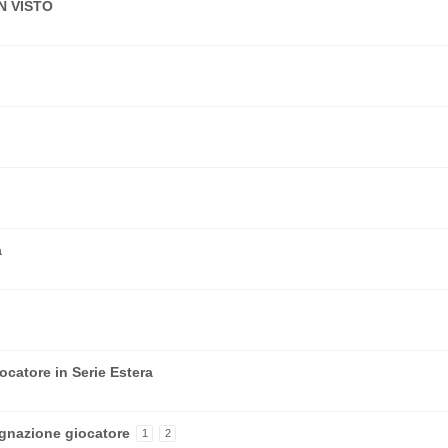
N VISTO
a
ocatore in Serie Estera
nazione giocatore
1
2