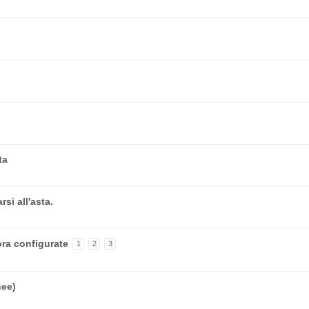
ta
si all'asta.
ora configurate
1
2
3
nee)