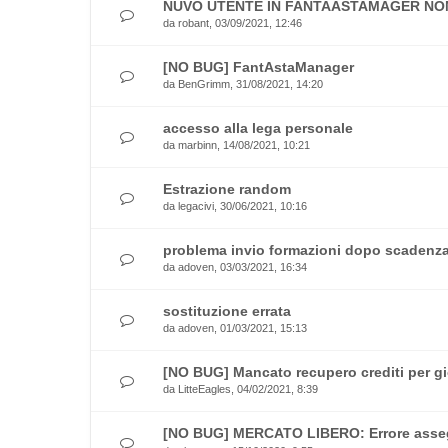
NUVO UTENTE IN FANTAASTAMAGER NO
da
robant
, 03/09/2021, 12:46
[NO BUG] FantAstaManager
da
BenGrimm
, 31/08/2021, 14:20
accesso alla lega personale
da
marbinn
, 14/08/2021, 10:21
Estrazione random
da
legacivi
, 30/06/2021, 10:16
problema invio formazioni dopo scadenz
da
adoven
, 03/03/2021, 16:34
sostituzione errata
da
adoven
, 01/03/2021, 15:13
[NO BUG] Mancato recupero crediti per gi
da
LitteEagles
, 04/02/2021, 8:39
[NO BUG] MERCATO LIBERO: Errore asseg