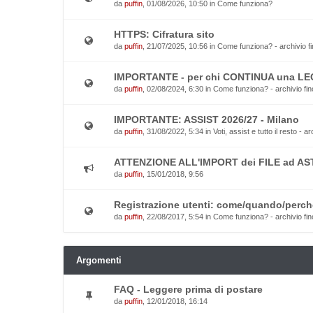
da
puffin
, 01/08/2026, 10:50 in
Come funziona?
HTTPS: Cifratura sito
da
puffin
, 21/07/2025, 10:56 in
Come funziona? - archivio fi
IMPORTANTE - per chi CONTINUA una L
da
puffin
, 02/08/2024, 6:30 in
Come funziona? - archivio fin
IMPORTANTE: ASSIST 2026/27 - Milano
da
puffin
, 31/08/2022, 5:34 in
Voti, assist e tutto il resto - a
ATTENZIONE ALL'IMPORT dei FILE ad AS
da
puffin
, 15/01/2018, 9:56
Registrazione utenti: come/quando/perch
da
puffin
, 22/08/2017, 5:54 in
Come funziona? - archivio fin
Argomenti
FAQ - Leggere prima di postare
da
puffin
, 12/01/2018, 16:14