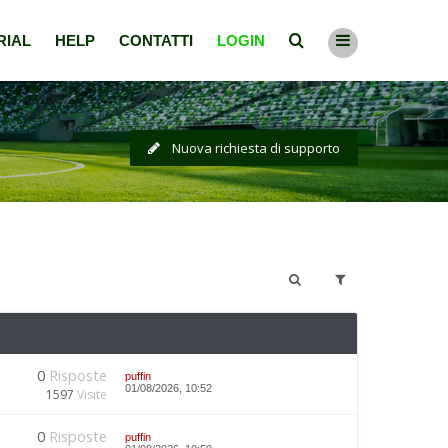
RIAL
HELP
CONTATTI
LOGIN
Nuova richiesta di supporto
0
Risposte
puffin
01/08/2026, 10:52
1597
Visite
0
Risposte
puffin