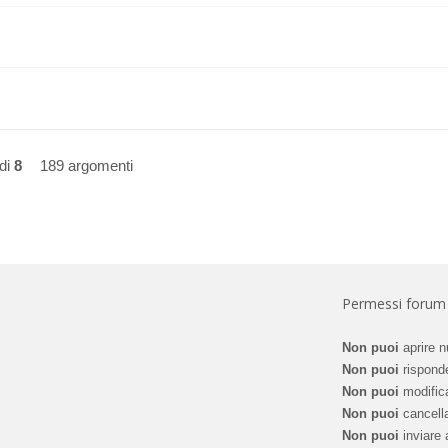
di
8
189 argomenti
Permessi forum
Non puoi
aprire n
Non puoi
risponde
Non puoi
modifica
Non puoi
cancella
Non puoi
inviare a