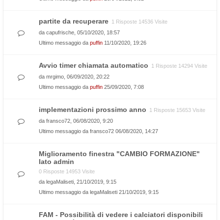
partite da recuperare
1 Risposte 14536 Visite
da
capufrische
, 05/10/2020, 18:57
Ultimo messaggio da
puffin
11/10/2020, 19:26
Avvio timer chiamata automatico
1 Risposte 14294 Visite
da
mrgimo
, 06/09/2020, 20:22
Ultimo messaggio da
puffin
25/09/2020, 7:08
implementazioni prossimo anno
1 Risposte 15653 Visite
da
fransco72
, 06/08/2020, 9:20
Ultimo messaggio da
fransco72
06/08/2020, 14:27
Miglioramento finestra "CAMBIO FORMAZIONE"
lato admin
0 Risposte 14953 Visite
da
legaMaliseti
, 21/10/2019, 9:15
Ultimo messaggio da
legaMaliseti
21/10/2019, 9:15
FAM - Possibilità di vedere i calciatori disponibili