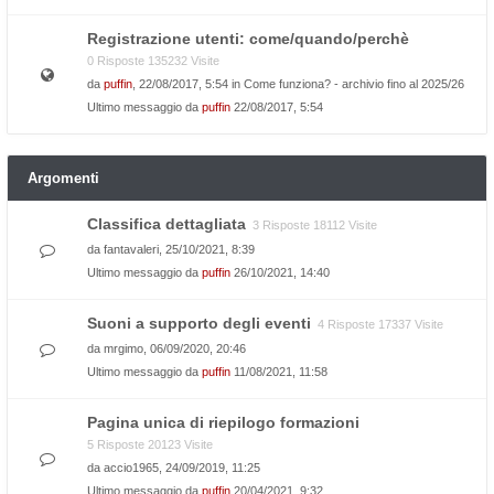
Registrazione utenti: come/quando/perchè
0 Risposte 135232 Visite
da
puffin
, 22/08/2017, 5:54 in
Come funziona? - archivio fino al 2025/26
Ultimo messaggio da
puffin
22/08/2017, 5:54
Argomenti
Classifica dettagliata
3 Risposte 18112 Visite
da
fantavaleri
, 25/10/2021, 8:39
Ultimo messaggio da
puffin
26/10/2021, 14:40
Suoni a supporto degli eventi
4 Risposte 17337 Visite
da
mrgimo
, 06/09/2020, 20:46
Ultimo messaggio da
puffin
11/08/2021, 11:58
Pagina unica di riepilogo formazioni
5 Risposte 20123 Visite
da
accio1965
, 24/09/2019, 11:25
Ultimo messaggio da
puffin
20/04/2021, 9:32