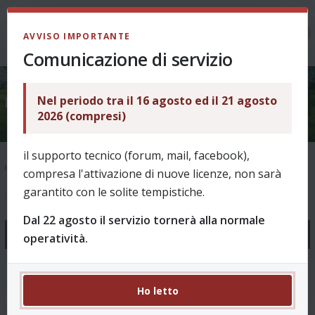
LOGIN
AVVISO IMPORTANTE
Comunicazione di servizio
Nel periodo tra il 16 agosto ed il 21 agosto
Suggerimenti
2026 (compresi)
il supporto tecnico (forum, mail, facebook),
Indice
Suggerimenti
compresa l'attivazione di nuove licenze, non sarà
garantito con le solite tempistiche.
1
2
28 argomenti
Dal 22 agosto il servizio tornerà alla normale
Annunci
operatività.
Novità Revo 8.00 - Stagione 2026/27
0 Risposte 1604 Visite
Ho letto
da
puffin
, 01/08/2026, 10:52 in
Come funziona?
Ultimo messaggio da
puffin
01/08/2026, 10:52