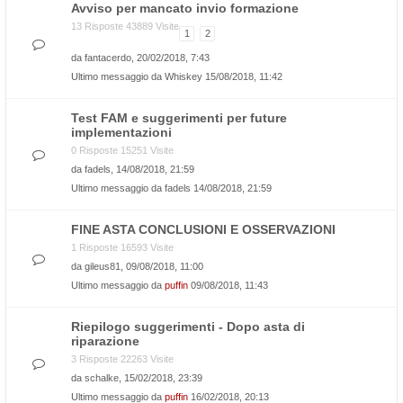
Avviso per mancato invio formazione
13 Risposte 43889 Visite
1
2
da
fantacerdo
, 20/02/2018, 7:43
Ultimo messaggio da
Whiskey
15/08/2018, 11:42
Test FAM e suggerimenti per future
implementazioni
0 Risposte 15251 Visite
da
fadels
, 14/08/2018, 21:59
Ultimo messaggio da
fadels
14/08/2018, 21:59
FINE ASTA CONCLUSIONI E OSSERVAZIONI
1 Risposte 16593 Visite
da
gileus81
, 09/08/2018, 11:00
Ultimo messaggio da
puffin
09/08/2018, 11:43
Riepilogo suggerimenti - Dopo asta di
riparazione
3 Risposte 22263 Visite
da
schalke
, 15/02/2018, 23:39
Ultimo messaggio da
puffin
16/02/2018, 20:13