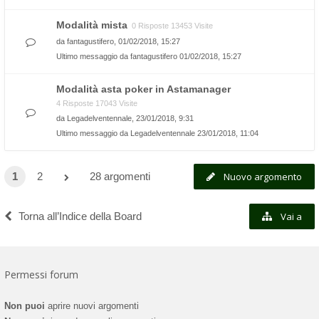
Modalità mista
0 Risposte 13453 Visite
da
fantagustifero
, 01/02/2018, 15:27
Ultimo messaggio da
fantagustifero
01/02/2018, 15:27
Modalità asta poker in Astamanager
4 Risposte 17043 Visite
da
Legadelventennale
, 23/01/2018, 9:31
Ultimo messaggio da
Legadelventennale
23/01/2018, 11:04
1
2
28 argomenti
Nuovo argomento
Torna all’Indice della Board
Vai a
Permessi forum
Non puoi
aprire nuovi argomenti