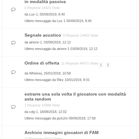
in modalità passiva
0 Risposte 14423 Visite
da
Lux-1
, 05/09/2019, 8:40
Ultimo messaggio da
Lux-1
05/09/2019, 8:40
Segnale acustico
0 Risposte 14453 Visite
da
airtore-1
, 03/09/2019, 12:12
Ultimo messaggio da
airtore-1
03/09/2019, 12:12
Ordine di offerta
11 Risposte 46471 Visite
1
2
da
Whiskey
, 25/01/2018, 10:58
Ultimo messaggio da
Riky
10/01/2019, 8:01
estrarre una sola volta il giocatore con modalità
asta random
1 Risposte 15988 Visite
da
cdg-1
, 18/08/2018, 12:02
Ultimo messaggio da
jack2m
09/09/2018, 17:58
Archivio immagini giocatori di FAM
12 Risposte 41114 Visite