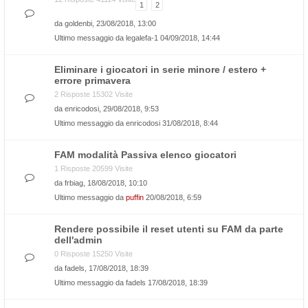
1
2
da
goldenbi
, 23/08/2018, 13:00
Ultimo messaggio da
legalefa-1
04/09/2018, 14:44
Eliminare i giocatori in serie minore / estero +
errore primavera
2 Risposte 15302 Visite
da
enricodosi
, 29/08/2018, 9:53
Ultimo messaggio da
enricodosi
31/08/2018, 8:44
FAM modalità Passiva elenco giocatori
1 Risposte 20599 Visite
da
frbiag
, 18/08/2018, 10:10
Ultimo messaggio da
puffin
20/08/2018, 6:59
Rendere possibile il reset utenti su FAM da parte
dell'admin
0 Risposte 15250 Visite
da
fadels
, 17/08/2018, 18:39
Ultimo messaggio da
fadels
17/08/2018, 18:39