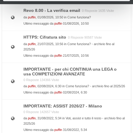
Revo 8.00 - La verifica email
0 Risposte 1635 Visite
da
puffin
, 01/08/2026, 10:50 in
Come funziona?
Ultimo messaggio da
puffin
01/08/2026, 10:50
HTTPS: Cifratura sito
0 Risposte 90587 Visite
da
puffin
, 21/07/2025, 10:56 in
Come funziona? - archivio fino al
2025/26
Ultimo messaggio da
puffin
21/07/2025, 10:56
IMPORTANTE - per chi CONTINUA una LEGA o
usa COMPETIZIONI AVANZATE
0 Risposte 134366 Visite
da
puffin
, 02/08/2024, 6:30 in
Come funziona? - archivio fino al 2025/26
Ultimo messaggio da
puffin
02/08/2024, 6:30
IMPORTANTE: ASSIST 2026/27 - Milano
0 Risposte 142657 Visite
da
puffin
, 31/08/2022, 5:34 in
Voti, assist e tutto il resto - archivio fino al
2025/26
Ultimo messaggio da
puffin
31/08/2022, 5:34