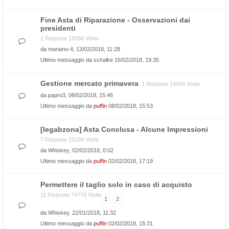
Fine Asta di Riparazione - Osservazioni dai
presidenti
2 Risposte 15086 Visite
da
mariano-4
, 13/02/2018, 11:28
Ultimo messaggio da
schalke
16/02/2018, 19:35
Gestione mercato primavera
1 Risposte 14934 Visite
da
papro3
, 08/02/2018, 15:46
Ultimo messaggio da
puffin
08/02/2018, 15:53
[legabzona] Asta Conclusa - Alcune Impressioni
7 Risposte 25288 Visite
da
Whiskey
, 02/02/2018, 0:02
Ultimo messaggio da
puffin
02/02/2018, 17:19
Permettere il taglio solo in caso di acquisto
11 Risposte 74779 Visite
1
2
da
Whiskey
, 22/01/2018, 11:32
Ultimo messaggio da
puffin
02/02/2018, 15:31