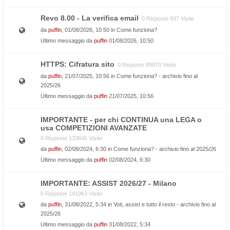
Revo 8.00 - La verifica email
0 Risposte 937 Visite
da
puffin
, 01/08/2026, 10:50 in
Come funziona?
Ultimo messaggio da
puffin
01/08/2026, 10:50
HTTPS: Cifratura sito
0 Risposte 89970 Visite
da
puffin
, 21/07/2025, 10:56 in
Come funziona? - archivio fino al
2025/26
Ultimo messaggio da
puffin
21/07/2025, 10:56
IMPORTANTE - per chi CONTINUA una LEGA o
usa COMPETIZIONI AVANZATE
0 Risposte 133646 Visite
da
puffin
, 02/08/2024, 6:30 in
Come funziona? - archivio fino al 2025/26
Ultimo messaggio da
puffin
02/08/2024, 6:30
IMPORTANTE: ASSIST 2026/27 - Milano
0 Risposte 141963 Visite
da
puffin
, 31/08/2022, 5:34 in
Voti, assist e tutto il resto - archivio fino al
2025/26
Ultimo messaggio da
puffin
31/08/2022, 5:34