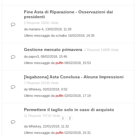
Fine Asta di Riparazione - Osservazioni dai
presidenti
2 Risposte 15041 Visite
da
mariano-4
, 13/02/2018, 11:28
Ultimo messaggio da
schalke
16/02/2018, 19:35
Gestione mercato primavera
1 Risposte 14888 Visite
da
papro3
, 08/02/2018, 15:46
Ultimo messaggio da
puffin
08/02/2018, 15:53
[legabzona] Asta Conclusa - Alcune Impressioni
7 Risposte 25230 Visite
da
Whiskey
, 02/02/2018, 0:02
Ultimo messaggio da
puffin
02/02/2018, 17:19
Permettere il taglio solo in caso di acquisto
11 Risposte 74710 Visite
1
2
da
Whiskey
, 22/01/2018, 11:32
Ultimo messaggio da
puffin
02/02/2018, 15:31