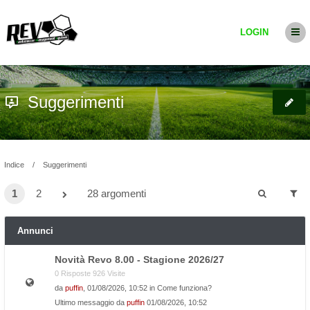
LOGIN
Suggerimenti
Indice
Suggerimenti
1
2
28 argomenti
Annunci
Novità Revo 8.00 - Stagione 2026/27
0 Risposte 926 Visite
da
puffin
, 01/08/2026, 10:52 in
Come funziona?
Ultimo messaggio da
puffin
01/08/2026, 10:52