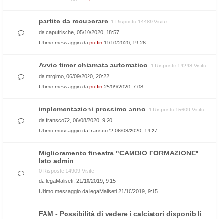
partite da recuperare
1 Risposte 14489 Visite
da
capufrische
, 05/10/2020, 18:57
Ultimo messaggio da
puffin
11/10/2020, 19:26
Avvio timer chiamata automatico
1 Risposte 14248 Visite
da
mrgimo
, 06/09/2020, 20:22
Ultimo messaggio da
puffin
25/09/2020, 7:08
implementazioni prossimo anno
1 Risposte 15609 Visite
da
fransco72
, 06/08/2020, 9:20
Ultimo messaggio da
fransco72
06/08/2020, 14:27
Miglioramento finestra "CAMBIO FORMAZIONE"
lato admin
0 Risposte 14909 Visite
da
legaMaliseti
, 21/10/2019, 9:15
Ultimo messaggio da
legaMaliseti
21/10/2019, 9:15
FAM - Possibilità di vedere i calciatori disponibili