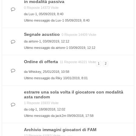
in modalità passiva
0 Risposte 14373 Visite
da
Lux-1
, 05/09/2019, 8:40
Ultimo messaggio da
Lux-1
05/09/2019, 8:40
Segnale acustico
0 Risposte 14409 Visite
da
airtore-1
, 03/09/2019, 12:12
Ultimo messaggio da
airtore-1
03/09/2019, 12:12
Ordine di offerta
11 Risposte 46221 Visite
1
2
da
Whiskey
, 25/01/2018, 10:58
Ultimo messaggio da
Riky
10/01/2019, 8:01
estrarre una sola volta il giocatore con modalità
asta random
1 Risposte 15933 Visite
da
cdg-1
, 18/08/2018, 12:02
Ultimo messaggio da
jack2m
09/09/2018, 17:58
Archivio immagini giocatori di FAM
12 Risposte 41053 Visite