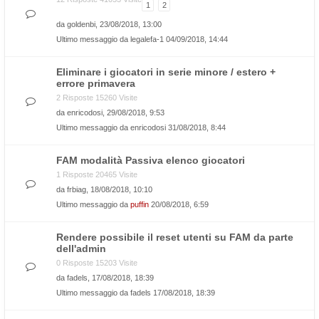
1
2
da
goldenbi
, 23/08/2018, 13:00
Ultimo messaggio da
legalefa-1
04/09/2018, 14:44
Eliminare i giocatori in serie minore / estero +
errore primavera
2 Risposte 15260 Visite
da
enricodosi
, 29/08/2018, 9:53
Ultimo messaggio da
enricodosi
31/08/2018, 8:44
FAM modalità Passiva elenco giocatori
1 Risposte 20465 Visite
da
frbiag
, 18/08/2018, 10:10
Ultimo messaggio da
puffin
20/08/2018, 6:59
Rendere possibile il reset utenti su FAM da parte
dell'admin
0 Risposte 15203 Visite
da
fadels
, 17/08/2018, 18:39
Ultimo messaggio da
fadels
17/08/2018, 18:39