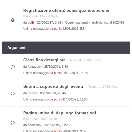
Registrazione utenti: come/quando/perchè
0 Risposte 134560 Visite
da
puffin
, 22/08/2017, 5:54 in
Come funziona? - archivio fino al 2025/26
Ultimo messaggio da
puffin
22/08/2017, 5:54
Argomenti
Classifica dettagliata
3 Risposte 18062 Visite
da
fantavaleri
, 25/10/2021, 8:39
Ultimo messaggio da
puffin
26/10/2021, 14:40
Suoni a supporto degli eventi
4 Risposte 17288 Visite
da
mrgimo
, 06/09/2020, 20:46
Ultimo messaggio da
puffin
11/08/2021, 11:58
Pagina unica di riepilogo formazioni
5 Risposte 20069 Visite
da
accio1965
, 24/09/2019, 11:25
Ultimo messaggio da
puffin
20/04/2021, 9:32