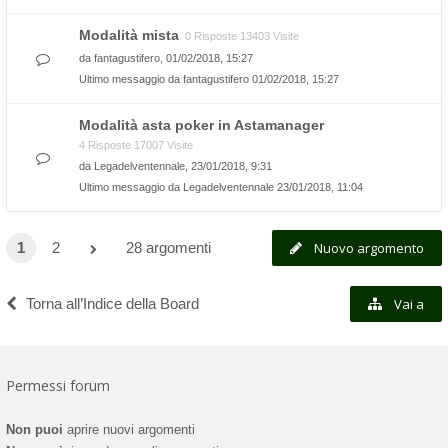
Modalità mista
0 Risposte 13403 Visite
da
fantagustifero
, 01/02/2018, 15:27
Ultimo messaggio da
fantagustifero
01/02/2018, 15:27
Modalità asta poker in Astamanager
4 Risposte 17007 Visite
da
Legadelventennale
, 23/01/2018, 9:31
Ultimo messaggio da
Legadelventennale
23/01/2018, 11:04
1
2
28 argomenti
Nuovo argomento
Torna all’Indice della Board
Vai a
Permessi forum
Non puoi
aprire nuovi argomenti