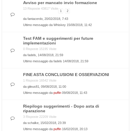
Avviso per mancato invio formazione
13 Risposte 43817 Visite
1
2
da
fantacerdo
, 20/02/2018, 7:43
Ultimo messaggio da
Whiskey
15/08/2018, 11:42
Test FAM e suggerimenti per future
implementazioni
0 Risposte 15195 Visite
da
fadels
, 14/08/2018, 21:59
Ultimo messaggio da
fadels
14/08/2018, 21:59
FINE ASTA CONCLUSIONI E OSSERVAZIONI
1 Risposte 16542 Visite
da
gileus81
, 09/08/2018, 11:00
Ultimo messaggio da
puffin
09/08/2018, 11:43
Riepilogo suggerimenti - Dopo asta di
riparazione
3 Risposte 22209 Visite
da
schalke
, 15/02/2018, 23:39
Ultimo messaggio da
puffin
16/02/2018, 20:13