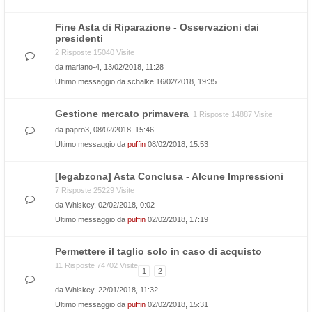
Fine Asta di Riparazione - Osservazioni dai
presidenti
2 Risposte 15040 Visite
da
mariano-4
, 13/02/2018, 11:28
Ultimo messaggio da
schalke
16/02/2018, 19:35
Gestione mercato primavera
1 Risposte 14887 Visite
da
papro3
, 08/02/2018, 15:46
Ultimo messaggio da
puffin
08/02/2018, 15:53
[legabzona] Asta Conclusa - Alcune Impressioni
7 Risposte 25229 Visite
da
Whiskey
, 02/02/2018, 0:02
Ultimo messaggio da
puffin
02/02/2018, 17:19
Permettere il taglio solo in caso di acquisto
11 Risposte 74702 Visite
1
2
da
Whiskey
, 22/01/2018, 11:32
Ultimo messaggio da
puffin
02/02/2018, 15:31