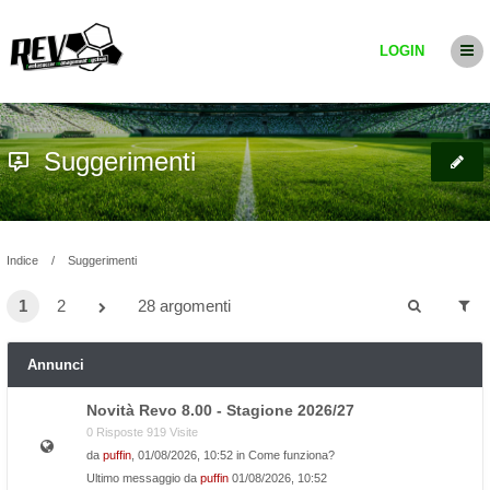
LOGIN
Suggerimenti
Indice
Suggerimenti
1
2
28 argomenti
Annunci
Novità Revo 8.00 - Stagione 2026/27
0 Risposte 919 Visite
da
puffin
, 01/08/2026, 10:52 in
Come funziona?
Ultimo messaggio da
puffin
01/08/2026, 10:52