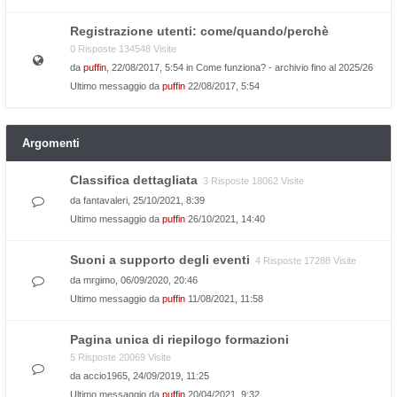
Registrazione utenti: come/quando/perchè
0 Risposte 134548 Visite
da
puffin
, 22/08/2017, 5:54 in
Come funziona? - archivio fino al 2025/26
Ultimo messaggio da
puffin
22/08/2017, 5:54
Argomenti
Classifica dettagliata
3 Risposte 18062 Visite
da
fantavaleri
, 25/10/2021, 8:39
Ultimo messaggio da
puffin
26/10/2021, 14:40
Suoni a supporto degli eventi
4 Risposte 17288 Visite
da
mrgimo
, 06/09/2020, 20:46
Ultimo messaggio da
puffin
11/08/2021, 11:58
Pagina unica di riepilogo formazioni
5 Risposte 20069 Visite
da
accio1965
, 24/09/2019, 11:25
Ultimo messaggio da
puffin
20/04/2021, 9:32