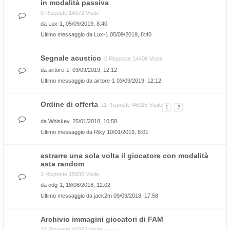
in modalità passiva
0 Risposte 14372 Visite
da
Lux-1
, 05/09/2019, 8:40
Ultimo messaggio da
Lux-1
05/09/2019, 8:40
Segnale acustico
0 Risposte 14408 Visite
da
airtore-1
, 03/09/2019, 12:12
Ultimo messaggio da
airtore-1
03/09/2019, 12:12
Ordine di offerta
11 Risposte 46025 Visite
1
2
da
Whiskey
, 25/01/2018, 10:58
Ultimo messaggio da
Riky
10/01/2019, 8:01
estrarre una sola volta il giocatore con modalità
asta random
1 Risposte 15930 Visite
da
cdg-1
, 18/08/2018, 12:02
Ultimo messaggio da
jack2m
09/09/2018, 17:58
Archivio immagini giocatori di FAM
12 Risposte 41052 Visite