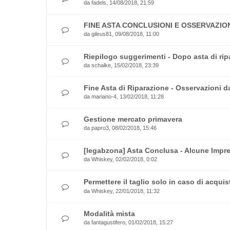
da
fadels
, 14/08/2018, 21:59
FINE ASTA CONCLUSIONI E OSSERVAZIO
da
gileus81
, 09/08/2018, 11:00
Riepilogo suggerimenti - Dopo asta di rip
da
schalke
, 15/02/2018, 23:39
Fine Asta di Riparazione - Osservazioni da
da
mariano-4
, 13/02/2018, 11:28
Gestione mercato primavera
da
papro3
, 08/02/2018, 15:46
[legabzona] Asta Conclusa - Alcune Impr
da
Whiskey
, 02/02/2018, 0:02
Permettere il taglio solo in caso di acquis
da
Whiskey
, 22/01/2018, 11:32
Modalità mista
da
fantagustifero
, 01/02/2018, 15:27