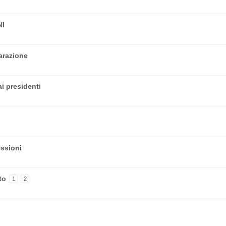
NI
arazione
i presidenti
essioni
to
1
2