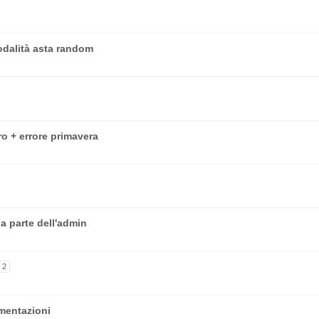
modalità asta random
ero + errore primavera
a parte dell'admin
2
mentazioni