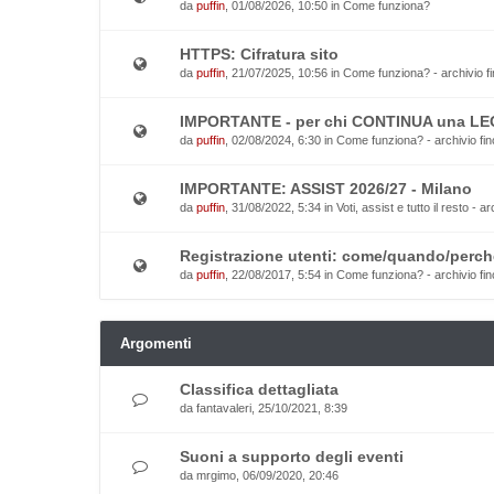
da
puffin
, 01/08/2026, 10:50 in
Come funziona?
HTTPS: Cifratura sito
da
puffin
, 21/07/2025, 10:56 in
Come funziona? - archivio fi
IMPORTANTE - per chi CONTINUA una L
da
puffin
, 02/08/2024, 6:30 in
Come funziona? - archivio fin
IMPORTANTE: ASSIST 2026/27 - Milano
da
puffin
, 31/08/2022, 5:34 in
Voti, assist e tutto il resto - a
Registrazione utenti: come/quando/perch
da
puffin
, 22/08/2017, 5:54 in
Come funziona? - archivio fin
Argomenti
Classifica dettagliata
da
fantavaleri
, 25/10/2021, 8:39
Suoni a supporto degli eventi
da
mrgimo
, 06/09/2020, 20:46