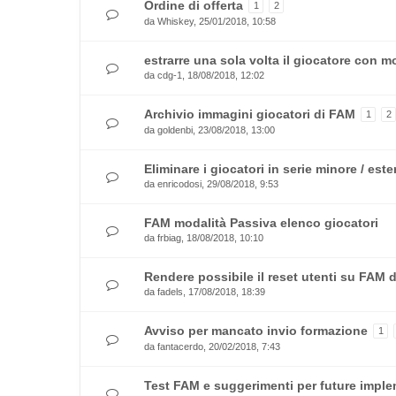
Ordine di offerta
1
2
da
Whiskey
, 25/01/2018, 10:58
estrarre una sola volta il giocatore con 
da
cdg-1
, 18/08/2018, 12:02
Archivio immagini giocatori di FAM
1
2
da
goldenbi
, 23/08/2018, 13:00
Eliminare i giocatori in serie minore / est
da
enricodosi
, 29/08/2018, 9:53
FAM modalità Passiva elenco giocatori
da
frbiag
, 18/08/2018, 10:10
Rendere possibile il reset utenti su FAM d
da
fadels
, 17/08/2018, 18:39
Avviso per mancato invio formazione
1
da
fantacerdo
, 20/02/2018, 7:43
Test FAM e suggerimenti per future imple