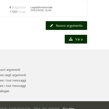
4
Risposte
Legadelventennale
23/01/2018, 11:04
17007
Visite
Nuovo argomento
Vai a
uovi argomenti
re negli argomenti
re i tuoi messaggi
re i tuoi messaggi
llegati