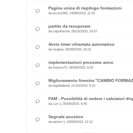
Pagina unica di riepilogo formazioni
da
accio1965
, 24/09/2019, 11:25
partite da recuperare
da
capufrische
, 05/10/2020, 18:57
Avvio timer chiamata automatico
da
mrgimo
, 06/09/2020, 20:22
implementazioni prossimo anno
da
fransco72
, 06/08/2020, 9:20
Miglioramento finestra "CAMBIO FORMAZ
da
legaMaliseti
, 21/10/2019, 9:15
FAM - Possibilità di vedere i calciatori di
da
Lux-1
, 05/09/2019, 8:40
Segnale acustico
da
airtore-1
, 03/09/2019, 12:12