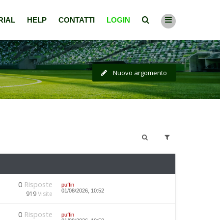
RIAL
HELP
CONTATTI
LOGIN
Nuovo argomento
0
Risposte
puffin
01/08/2026, 10:52
919
Visite
0
Risposte
puffin