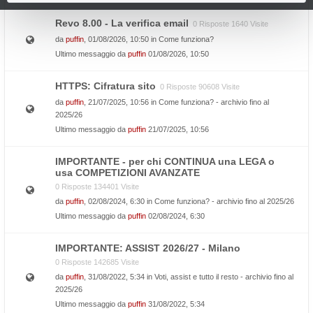
Revo 8.00 - La verifica email
0 Risposte 1640 Visite
da
puffin
, 01/08/2026, 10:50 in
Come funziona?
Ultimo messaggio da
puffin
01/08/2026, 10:50
HTTPS: Cifratura sito
0 Risposte 90608 Visite
da
puffin
, 21/07/2025, 10:56 in
Come funziona? - archivio fino al
2025/26
Ultimo messaggio da
puffin
21/07/2025, 10:56
IMPORTANTE - per chi CONTINUA una LEGA o
usa COMPETIZIONI AVANZATE
0 Risposte 134401 Visite
da
puffin
, 02/08/2024, 6:30 in
Come funziona? - archivio fino al 2025/26
Ultimo messaggio da
puffin
02/08/2024, 6:30
IMPORTANTE: ASSIST 2026/27 - Milano
0 Risposte 142685 Visite
da
puffin
, 31/08/2022, 5:34 in
Voti, assist e tutto il resto - archivio fino al
2025/26
Ultimo messaggio da
puffin
31/08/2022, 5:34