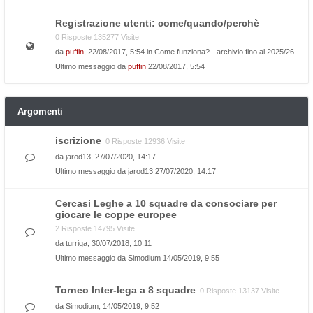
Registrazione utenti: come/quando/perchè
0 Risposte 135277 Visite
da
puffin
, 22/08/2017, 5:54 in
Come funziona? - archivio fino al 2025/26
Ultimo messaggio da
puffin
22/08/2017, 5:54
Argomenti
iscrizione
0 Risposte 12936 Visite
da
jarod13
, 27/07/2020, 14:17
Ultimo messaggio da
jarod13
27/07/2020, 14:17
Cercasi Leghe a 10 squadre da consociare per
giocare le coppe europee
2 Risposte 14795 Visite
da
turriga
, 30/07/2018, 10:11
Ultimo messaggio da
Simodium
14/05/2019, 9:55
Torneo Inter-lega a 8 squadre
0 Risposte 13137 Visite
da
Simodium
, 14/05/2019, 9:52