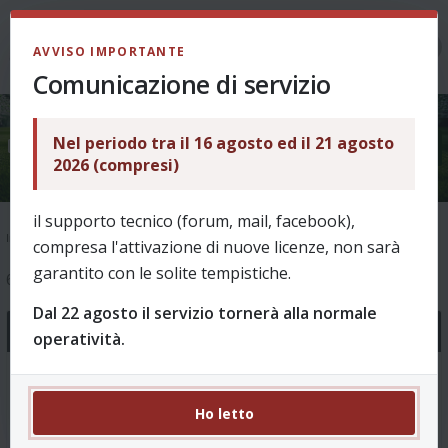
LOGIN
AVVISO IMPORTANTE
Comunicazione di servizio
Nel periodo tra il 16 agosto ed il 21 agosto
Edizione 2018/19
2026 (compresi)
il supporto tecnico (forum, mail, facebook),
Indice
Edizione 2018/19
compresa l'attivazione di nuove licenze, non sarà
garantito con le solite tempistiche.
6 argomenti
Dal 22 agosto il servizio tornerà alla normale
Annunci
operatività.
Novità Revo 8.00 - Stagione 2026/27
0 Risposte 1608 Visite
Ho letto
da
puffin
, 01/08/2026, 10:52 in
Come funziona?
Ultimo messaggio da
puffin
01/08/2026, 10:52