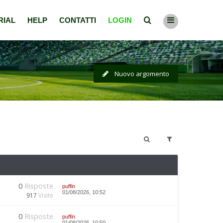
RIAL
HELP
CONTATTI
LOGIN
Nuovo argomento
0
Risposte
puffin
01/08/2026, 10:52
917
Visite
0
Risposte
puffin
01/08/2026, 10:50