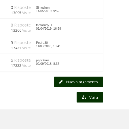
0
Risposte
Simodium
14/05/2019, 9:52
13095
Visite
0
Risposte
fantarudy-1
01/04/2019, 16:59
13266
Visite
5
Risposte
Pedro30
11/09/2018, 10:41
17431
Visite
6
Risposte
papclems
02/09/2018, 8:37
17222
Visite
Nuovo argomento
Vai a