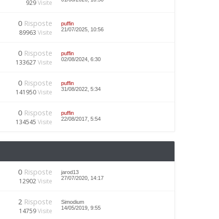
929
Visite
0
Risposte
puffin
21/07/2025, 10:56
89963
Visite
0
Risposte
puffin
02/08/2024, 6:30
133627
Visite
0
Risposte
puffin
31/08/2022, 5:34
141950
Visite
0
Risposte
puffin
22/08/2017, 5:54
134545
Visite
0
Risposte
jarod13
27/07/2020, 14:17
12902
Visite
2
Risposte
Simodium
14/05/2019, 9:55
14759
Visite