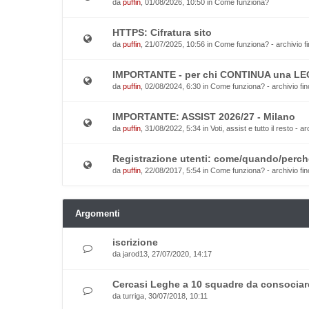
da
puffin
, 01/08/2026, 10:50 in
Come funziona?
HTTPS: Cifratura sito
da
puffin
, 21/07/2025, 10:56 in
Come funziona? - archivio fi
IMPORTANTE - per chi CONTINUA una L
da
puffin
, 02/08/2024, 6:30 in
Come funziona? - archivio fin
IMPORTANTE: ASSIST 2026/27 - Milano
da
puffin
, 31/08/2022, 5:34 in
Voti, assist e tutto il resto - a
Registrazione utenti: come/quando/perch
da
puffin
, 22/08/2017, 5:54 in
Come funziona? - archivio fin
Argomenti
iscrizione
da
jarod13
, 27/07/2020, 14:17
Cercasi Leghe a 10 squadre da consociar
da
turriga
, 30/07/2018, 10:11