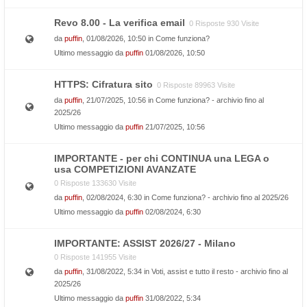
Revo 8.00 - La verifica email
0 Risposte 930 Visite
da
puffin
, 01/08/2026, 10:50 in
Come funziona?
Ultimo messaggio da
puffin
01/08/2026, 10:50
HTTPS: Cifratura sito
0 Risposte 89963 Visite
da
puffin
, 21/07/2025, 10:56 in
Come funziona? - archivio fino al
2025/26
Ultimo messaggio da
puffin
21/07/2025, 10:56
IMPORTANTE - per chi CONTINUA una LEGA o
usa COMPETIZIONI AVANZATE
0 Risposte 133630 Visite
da
puffin
, 02/08/2024, 6:30 in
Come funziona? - archivio fino al 2025/26
Ultimo messaggio da
puffin
02/08/2024, 6:30
IMPORTANTE: ASSIST 2026/27 - Milano
0 Risposte 141955 Visite
da
puffin
, 31/08/2022, 5:34 in
Voti, assist e tutto il resto - archivio fino al
2025/26
Ultimo messaggio da
puffin
31/08/2022, 5:34