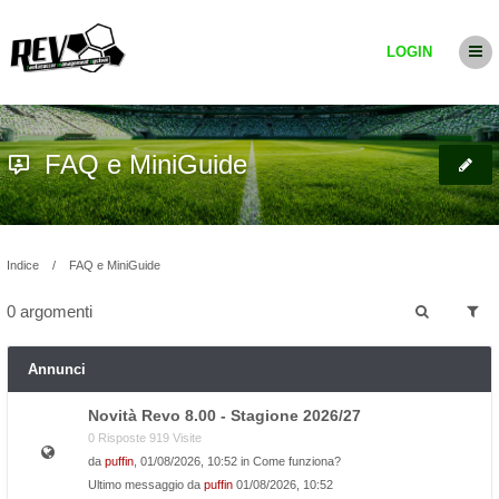
LOGIN
FAQ e MiniGuide
Indice
FAQ e MiniGuide
0 argomenti
Annunci
Novità Revo 8.00 - Stagione 2026/27
0 Risposte 919 Visite
da
puffin
, 01/08/2026, 10:52 in
Come funziona?
Ultimo messaggio da
puffin
01/08/2026, 10:52