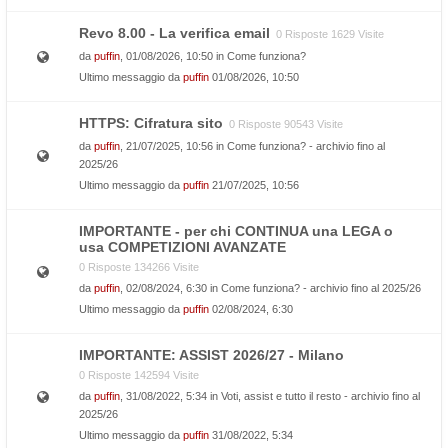
Revo 8.00 - La verifica email
0 Risposte 1629 Visite
da
puffin
, 01/08/2026, 10:50 in
Come funziona?
Ultimo messaggio da
puffin
01/08/2026, 10:50
HTTPS: Cifratura sito
0 Risposte 90543 Visite
da
puffin
, 21/07/2025, 10:56 in
Come funziona? - archivio fino al
2025/26
Ultimo messaggio da
puffin
21/07/2025, 10:56
IMPORTANTE - per chi CONTINUA una LEGA o
usa COMPETIZIONI AVANZATE
0 Risposte 134266 Visite
da
puffin
, 02/08/2024, 6:30 in
Come funziona? - archivio fino al 2025/26
Ultimo messaggio da
puffin
02/08/2024, 6:30
IMPORTANTE: ASSIST 2026/27 - Milano
0 Risposte 142594 Visite
da
puffin
, 31/08/2022, 5:34 in
Voti, assist e tutto il resto - archivio fino al
2025/26
Ultimo messaggio da
puffin
31/08/2022, 5:34