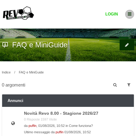
LOGIN
FAQ e MiniGuide
Indice
FAQ e MiniGuide
0 argomenti
Annunci
Novità Revo 8.00 - Stagione 2026/27
0 Risposte 1597 Visite
da
puffin
, 01/08/2026, 10:52 in
Come funziona?
Ultimo messaggio da
puffin
01/08/2026, 10:52