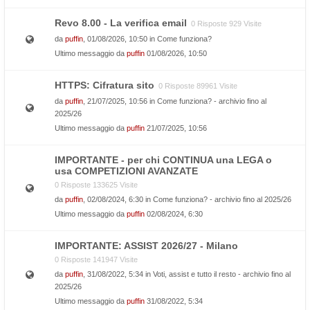
Revo 8.00 - La verifica email
0 Risposte 929 Visite
da
puffin
, 01/08/2026, 10:50 in
Come funziona?
Ultimo messaggio da
puffin
01/08/2026, 10:50
HTTPS: Cifratura sito
0 Risposte 89961 Visite
da
puffin
, 21/07/2025, 10:56 in
Come funziona? - archivio fino al
2025/26
Ultimo messaggio da
puffin
21/07/2025, 10:56
IMPORTANTE - per chi CONTINUA una LEGA o
usa COMPETIZIONI AVANZATE
0 Risposte 133625 Visite
da
puffin
, 02/08/2024, 6:30 in
Come funziona? - archivio fino al 2025/26
Ultimo messaggio da
puffin
02/08/2024, 6:30
IMPORTANTE: ASSIST 2026/27 - Milano
0 Risposte 141947 Visite
da
puffin
, 31/08/2022, 5:34 in
Voti, assist e tutto il resto - archivio fino al
2025/26
Ultimo messaggio da
puffin
31/08/2022, 5:34