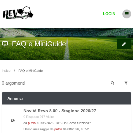
LOGIN
FAQ e MiniGuide
Indice
FAQ e MiniGuide
0 argomenti
Annunci
Novità Revo 8.00 - Stagione 2026/27
0 Risposte 917 Visite
da
puffin
, 01/08/2026, 10:52 in
Come funziona?
Ultimo messaggio da
puffin
01/08/2026, 10:52