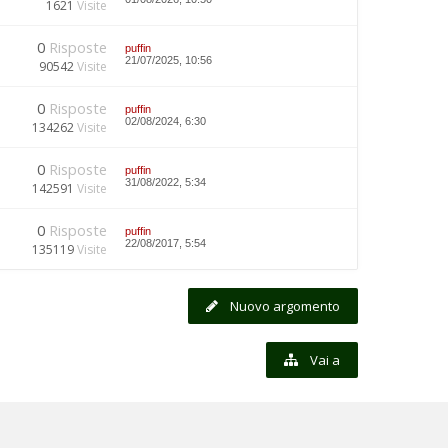
1621
Visite
0
Risposte
puffin
21/07/2025, 10:56
90542
Visite
0
Risposte
puffin
02/08/2024, 6:30
134262
Visite
0
Risposte
puffin
31/08/2022, 5:34
142591
Visite
0
Risposte
puffin
22/08/2017, 5:54
135119
Visite
Nuovo argomento
Vai a