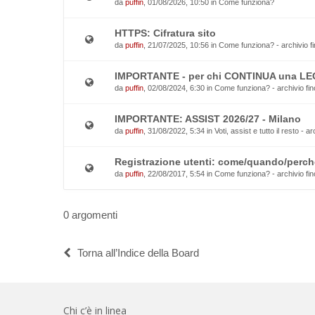
da
puffin
, 01/08/2026, 10:50 in
Come funziona?
HTTPS: Cifratura sito
da
puffin
, 21/07/2025, 10:56 in
Come funziona? - archivio fi
IMPORTANTE - per chi CONTINUA una L
da
puffin
, 02/08/2024, 6:30 in
Come funziona? - archivio fin
IMPORTANTE: ASSIST 2026/27 - Milano
da
puffin
, 31/08/2022, 5:34 in
Voti, assist e tutto il resto - a
Registrazione utenti: come/quando/perch
da
puffin
, 22/08/2017, 5:54 in
Come funziona? - archivio fin
0 argomenti
Torna all’Indice della Board
Chi c’è in linea