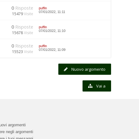
0
Risposte
puffin
07/01/2022, 11:11
15479
Visite
0
Risposte
puffin
07/01/2022, 11:10
15678
Visite
0
Risposte
puffin
07/01/2022, 11:09
15523
Visite
Nuovo argomento
Vai a
uovi argomenti
re negli argomenti
re i tuoi messaggi