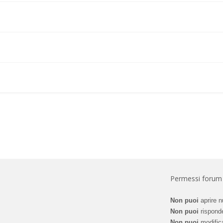
Permessi forum
Non puoi
aprire n
Non puoi
risponde
Non puoi
modifica