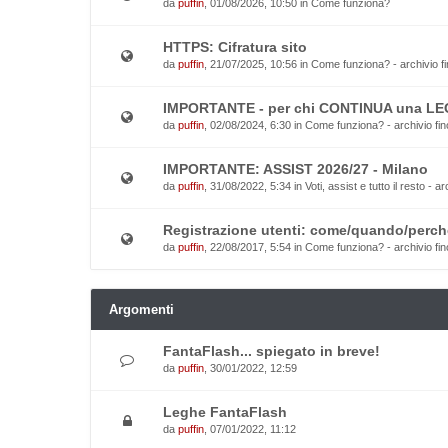
da
puffin
, 01/08/2026, 10:50 in
Come funziona?
HTTPS: Cifratura sito
da
puffin
, 21/07/2025, 10:56 in
Come funziona? - archivio fi
IMPORTANTE - per chi CONTINUA una L
da
puffin
, 02/08/2024, 6:30 in
Come funziona? - archivio fin
IMPORTANTE: ASSIST 2026/27 - Milano
da
puffin
, 31/08/2022, 5:34 in
Voti, assist e tutto il resto - a
Registrazione utenti: come/quando/perch
da
puffin
, 22/08/2017, 5:54 in
Come funziona? - archivio fin
Argomenti
FantaFlash... spiegato in breve!
da
puffin
, 30/01/2022, 12:59
Leghe FantaFlash
da
puffin
, 07/01/2022, 11:12