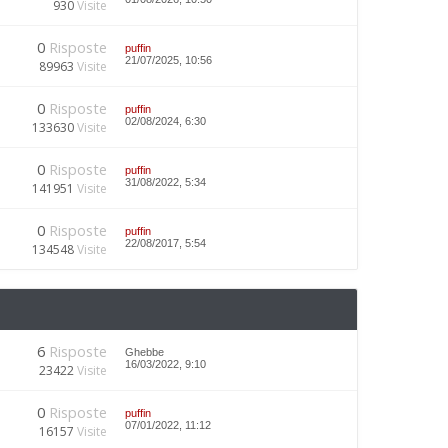
930
Visite
0
Risposte
puffin
21/07/2025, 10:56
89963
Visite
0
Risposte
puffin
02/08/2024, 6:30
133630
Visite
0
Risposte
puffin
31/08/2022, 5:34
141951
Visite
0
Risposte
puffin
22/08/2017, 5:54
134548
Visite
6
Risposte
Ghebbe
16/03/2022, 9:10
23422
Visite
0
Risposte
puffin
07/01/2022, 11:12
16157
Visite