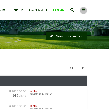
RIAL
HELP
CONTATTI
LOGIN
Nuovo argomento
0
Risposte
puffin
01/08/2026, 10:52
919
Visite
0
Risposte
puffin
01/08/2026, 10:50