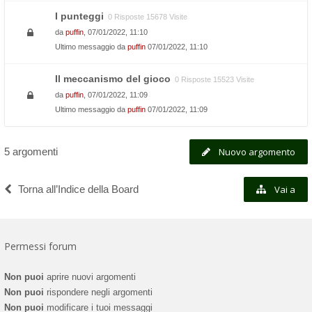
I punteggi
0 Risposte 15678 Visite
da
puffin
, 07/01/2022, 11:10
Ultimo messaggio da
puffin
07/01/2022, 11:10
Il meccanismo del gioco
0 Risposte 15523 Visite
da
puffin
, 07/01/2022, 11:09
Ultimo messaggio da
puffin
07/01/2022, 11:09
5 argomenti
Nuovo argomento
Torna all’Indice della Board
Vai a
Permessi forum
Non puoi
aprire nuovi argomenti
Non puoi
rispondere negli argomenti
Non puoi
modificare i tuoi messaggi