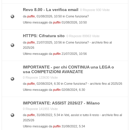
Revo 8.00 - La verifica email
0 Risposte 930 Visite
da
puffin
, 01/08/2026, 10:50 in
Come funziona?
Ultimo messaggio da
puffin
01/08/2026, 10:50
HTTPS: Cifratura sito
0 Risposte 89963 Visite
da
puffin
, 21/07/2025, 10:56 in
Come funziona? - archivio fino al
2025/26
Ultimo messaggio da
puffin
21/07/2025, 10:56
IMPORTANTE - per chi CONTINUA una LEGA o
usa COMPETIZIONI AVANZATE
0 Risposte 133630 Visite
da
puffin
, 02/08/2024, 6:30 in
Come funziona? - archivio fino al 2025/26
Ultimo messaggio da
puffin
02/08/2024, 6:30
IMPORTANTE: ASSIST 2026/27 - Milano
0 Risposte 141955 Visite
da
puffin
, 31/08/2022, 5:34 in
Voti, assist e tutto il resto - archivio fino al
2025/26
Ultimo messaggio da
puffin
31/08/2022, 5:34