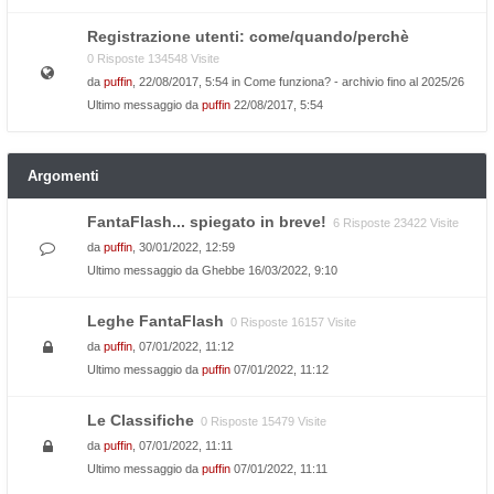
Registrazione utenti: come/quando/perchè
0 Risposte 134548 Visite
da
puffin
, 22/08/2017, 5:54 in
Come funziona? - archivio fino al 2025/26
Ultimo messaggio da
puffin
22/08/2017, 5:54
Argomenti
FantaFlash... spiegato in breve!
6 Risposte 23422 Visite
da
puffin
, 30/01/2022, 12:59
Ultimo messaggio da
Ghebbe
16/03/2022, 9:10
Leghe FantaFlash
0 Risposte 16157 Visite
da
puffin
, 07/01/2022, 11:12
Ultimo messaggio da
puffin
07/01/2022, 11:12
Le Classifiche
0 Risposte 15479 Visite
da
puffin
, 07/01/2022, 11:11
Ultimo messaggio da
puffin
07/01/2022, 11:11