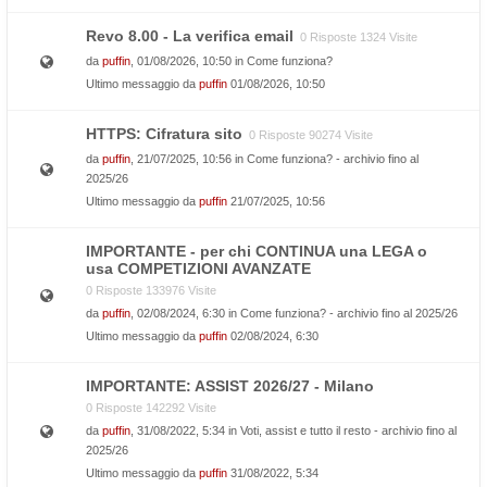
Revo 8.00 - La verifica email
0 Risposte 1324 Visite
da
puffin
, 01/08/2026, 10:50 in
Come funziona?
Ultimo messaggio da
puffin
01/08/2026, 10:50
HTTPS: Cifratura sito
0 Risposte 90274 Visite
da
puffin
, 21/07/2025, 10:56 in
Come funziona? - archivio fino al
2025/26
Ultimo messaggio da
puffin
21/07/2025, 10:56
IMPORTANTE - per chi CONTINUA una LEGA o
usa COMPETIZIONI AVANZATE
0 Risposte 133976 Visite
da
puffin
, 02/08/2024, 6:30 in
Come funziona? - archivio fino al 2025/26
Ultimo messaggio da
puffin
02/08/2024, 6:30
IMPORTANTE: ASSIST 2026/27 - Milano
0 Risposte 142292 Visite
da
puffin
, 31/08/2022, 5:34 in
Voti, assist e tutto il resto - archivio fino al
2025/26
Ultimo messaggio da
puffin
31/08/2022, 5:34