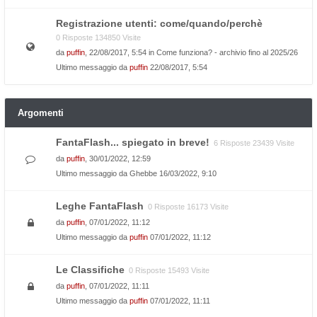
Registrazione utenti: come/quando/perchè
0 Risposte 134850 Visite
da
puffin
, 22/08/2017, 5:54 in
Come funziona? - archivio fino al 2025/26
Ultimo messaggio da
puffin
22/08/2017, 5:54
Argomenti
FantaFlash... spiegato in breve!
6 Risposte 23439 Visite
da
puffin
, 30/01/2022, 12:59
Ultimo messaggio da
Ghebbe
16/03/2022, 9:10
Leghe FantaFlash
0 Risposte 16173 Visite
da
puffin
, 07/01/2022, 11:12
Ultimo messaggio da
puffin
07/01/2022, 11:12
Le Classifiche
0 Risposte 15493 Visite
da
puffin
, 07/01/2022, 11:11
Ultimo messaggio da
puffin
07/01/2022, 11:11