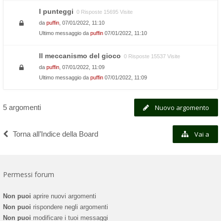
I punteggi
0 Risposte 15695 Visite
da
puffin
, 07/01/2022, 11:10
Ultimo messaggio da
puffin
07/01/2022, 11:10
Il meccanismo del gioco
0 Risposte 15537 Visite
da
puffin
, 07/01/2022, 11:09
Ultimo messaggio da
puffin
07/01/2022, 11:09
5 argomenti
Nuovo argomento
Torna all’Indice della Board
Vai a
Permessi forum
Non puoi
aprire nuovi argomenti
Non puoi
rispondere negli argomenti
Non puoi
modificare i tuoi messaggi