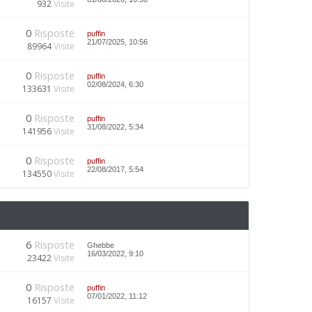
932
Visite
0
Risposte
puffin
21/07/2025, 10:56
89964
Visite
0
Risposte
puffin
02/08/2024, 6:30
133631
Visite
0
Risposte
puffin
31/08/2022, 5:34
141956
Visite
0
Risposte
puffin
22/08/2017, 5:54
134550
Visite
6
Risposte
Ghebbe
16/03/2022, 9:10
23422
Visite
0
Risposte
puffin
07/01/2022, 11:12
16157
Visite