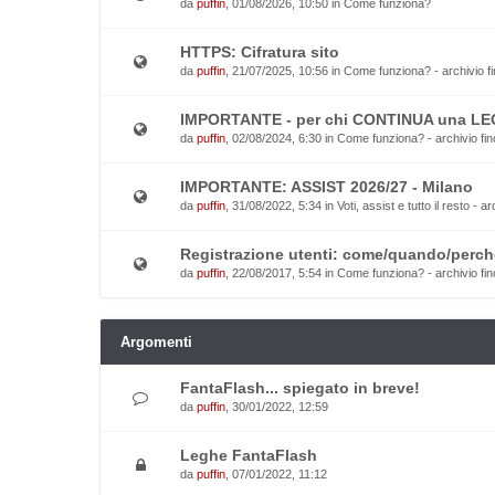
da
puffin
, 01/08/2026, 10:50 in
Come funziona?
HTTPS: Cifratura sito
da
puffin
, 21/07/2025, 10:56 in
Come funziona? - archivio fi
IMPORTANTE - per chi CONTINUA una L
da
puffin
, 02/08/2024, 6:30 in
Come funziona? - archivio fin
IMPORTANTE: ASSIST 2026/27 - Milano
da
puffin
, 31/08/2022, 5:34 in
Voti, assist e tutto il resto - a
Registrazione utenti: come/quando/perch
da
puffin
, 22/08/2017, 5:54 in
Come funziona? - archivio fin
Argomenti
FantaFlash... spiegato in breve!
da
puffin
, 30/01/2022, 12:59
Leghe FantaFlash
da
puffin
, 07/01/2022, 11:12