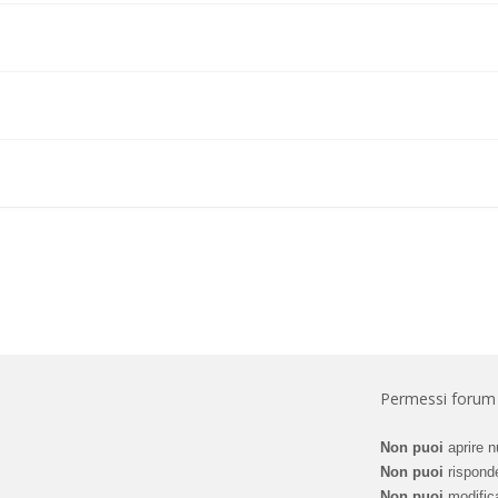
Permessi forum
Non puoi
aprire n
Non puoi
risponde
Non puoi
modifica