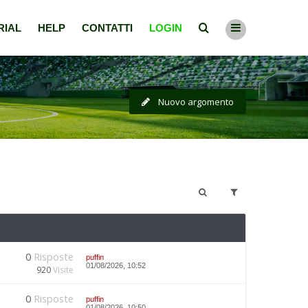
RIAL
HELP
CONTATTI
LOGIN
Nuovo argomento
0
Risposte
puffin
01/08/2026, 10:52
920
Visite
0
Risposte
puffin
01/08/2026, 10:50