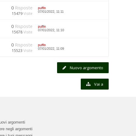
0
Risposte
puffin
07/01/2022, 11:11
15479
Visite
0
Risposte
puffin
07/01/2022, 11:10
15678
Visite
0
Risposte
puffin
07/01/2022, 11:09
15523
Visite
Nuovo argomento
Vai a
uovi argomenti
re negli argomenti
re i tuoi messaggi