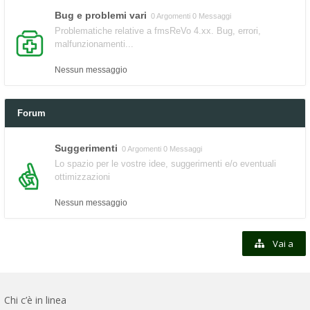
Bug e problemi vari
0 Argomenti 0 Messaggi
Problematiche relative a fmsReVo 4.xx. Bug, errori,
malfunzionamenti...
Nessun messaggio
Forum
Suggerimenti
0 Argomenti 0 Messaggi
Lo spazio per le vostre idee, suggerimenti e/o eventuali
ottimizzazioni
Nessun messaggio
Vai a
Chi c’è in linea