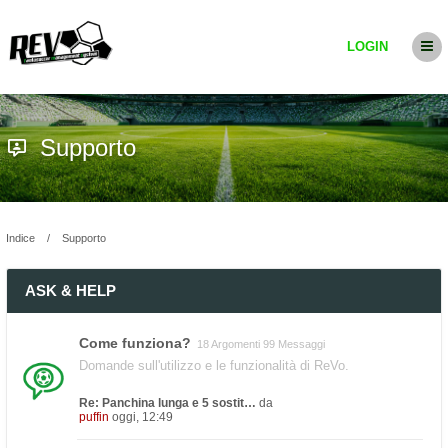
LOGIN
Supporto
Indice
Supporto
ASK & HELP
Come funziona?
18 Argomenti 99 Messaggi
Domande sull'utilizzo e le funzionalità di ReVo.
Re: Panchina lunga e 5 sostit…
da
puffin
oggi, 12:49