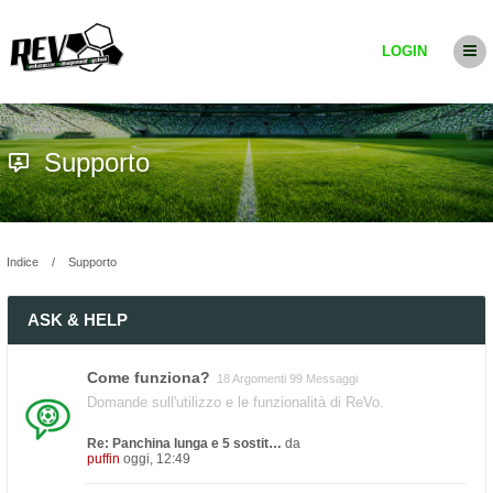
LOGIN
Supporto
Indice
Supporto
ASK & HELP
Come funziona?
18 Argomenti 99 Messaggi
Domande sull'utilizzo e le funzionalità di ReVo.
Re: Panchina lunga e 5 sostit…
da
puffin
oggi, 12:49