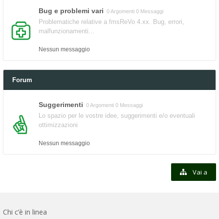
Bug e problemi vari
0 Argomenti 0 Messaggi
Problematiche relative a fmsReVo 4.xx. Bug, errori,
malfunzionamenti...
Nessun messaggio
Forum
Suggerimenti
0 Argomenti 0 Messaggi
Lo spazio per le vostre idee, suggerimenti e/o eventuali
ottimizzazioni
Nessun messaggio
Vai a
Chi c’è in linea