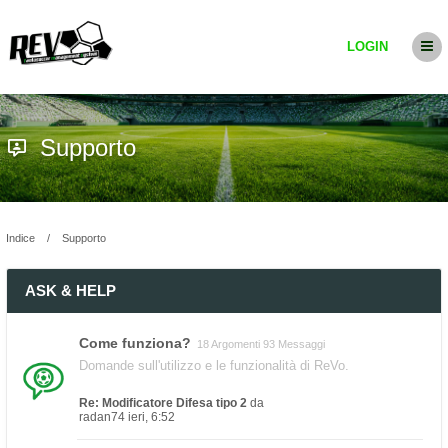
LOGIN
Supporto
Indice
Supporto
ASK & HELP
Come funziona?
18 Argomenti 93 Messaggi
Domande sull'utilizzo e le funzionalità di ReVo.
Re: Modificatore Difesa tipo 2
da
radan74
ieri, 6:52