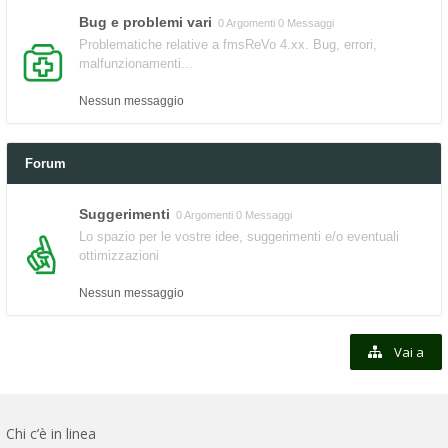
Bug e problemi vari
0 Argomenti 0 Messaggi
Problematiche relative a fmsReVo 4.xx. Bug, errori,
malfunzionamenti...
Nessun messaggio
Forum
Suggerimenti
0 Argomenti 0 Messaggi
Lo spazio per le vostre idee, suggerimenti e/o eventuali
ottimizzazioni
Nessun messaggio
Vai a
Chi c’è in linea