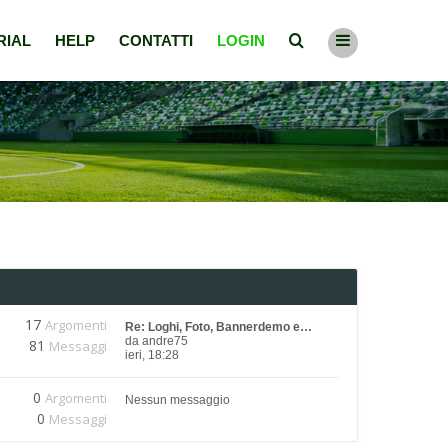
RIAL
HELP
CONTATTI
LOGIN
17
Argomenti
Re: Loghi, Foto, Bannerdemo e…
da
andre75
81
Messaggi
ieri, 18:28
0
Argomenti
Nessun messaggio
0
Messaggi