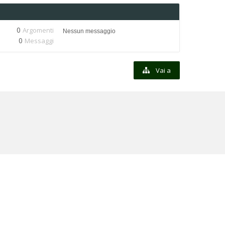
0
Argomenti
Nessun messaggio
0
Messaggi
Vai a