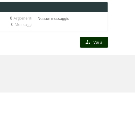
0
Argomenti
Nessun messaggio
0
Messaggi
Vai a