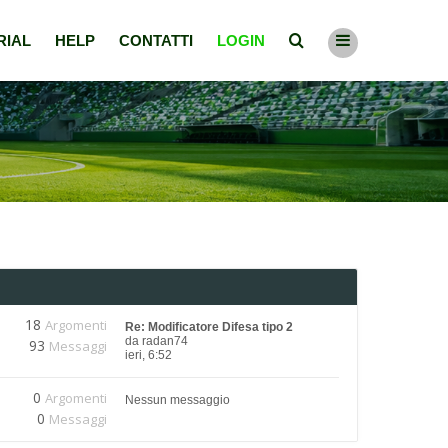
RIAL
HELP
CONTATTI
LOGIN
18
Argomenti
Re: Modificatore Difesa tipo 2
da
radan74
93
Messaggi
ieri, 6:52
0
Argomenti
Nessun messaggio
0
Messaggi