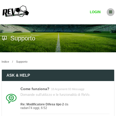
LOGIN
Supporto
Indice
Supporto
ASK & HELP
Come funziona?
18 Argomenti 93 Messaggi
Domande sull'utilizzo e le funzionalità di ReVo.
Re: Modificatore Difesa tipo 2
da
radan74
oggi, 6:52