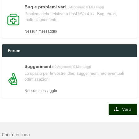
Bug e problemi vari
0 Argomenti 0 Messaggi
Problematiche relative a fmsReVo 4.xx. Bug, errori,
malfunzionamenti...
Nessun messaggio
Forum
Suggerimenti
0 Argomenti 0 Messaggi
Lo spazio per le vostre idee, suggerimenti e/o eventuali
ottimizzazioni
Nessun messaggio
Vai a
Chi c’è in linea