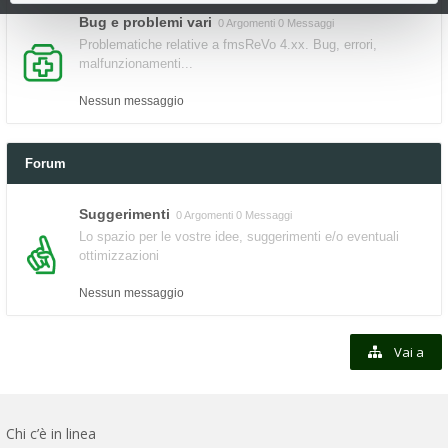
Bug e problemi vari
0 Argomenti 0 Messaggi
Problematiche relative a fmsReVo 4.xx. Bug, errori,
malfunzionamenti...
Nessun messaggio
Forum
Suggerimenti
0 Argomenti 0 Messaggi
Lo spazio per le vostre idee, suggerimenti e/o eventuali
ottimizzazioni
Nessun messaggio
Vai a
Chi c’è in linea