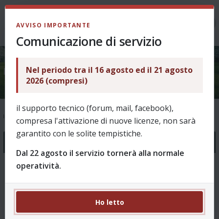
LOGIN
AVVISO IMPORTANTE
Comunicazione di servizio
Nel periodo tra il 16 agosto ed il 21 agosto
Supporto
2026 (compresi)
il supporto tecnico (forum, mail, facebook),
Indice
Supporto
compresa l'attivazione di nuove licenze, non sarà
garantito con le solite tempistiche.
ASK & HELP
Dal 22 agosto il servizio tornerà alla normale
operatività.
Come funziona?
18 Argomenti 99 Messaggi
Domande sull'utilizzo e le funzionalità di ReVo.
Re: Panchina lunga e 5 sostit…
da
Ho letto
puffin
08/08/2026, 12:49