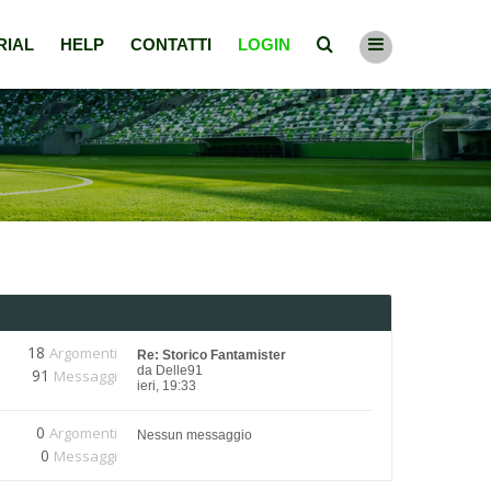
RIAL
HELP
CONTATTI
LOGIN
18
Argomenti
Re: Storico Fantamister
da
Delle91
91
Messaggi
ieri, 19:33
0
Argomenti
Nessun messaggio
0
Messaggi