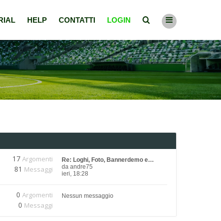
RIAL
HELP
CONTATTI
LOGIN
17
Argomenti
Re: Loghi, Foto, Bannerdemo e…
da
andre75
81
Messaggi
ieri, 18:28
0
Argomenti
Nessun messaggio
0
Messaggi