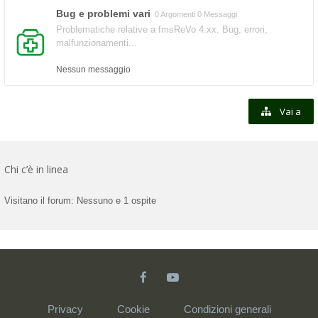
Bug e problemi vari
0 Argomenti 0 Messaggi
Problematiche relative a fmsReVo 4.xx. Bug, errori,
malfunzionamenti...
Nessun messaggio
Vai a
Chi c’è in linea
Visitano il forum: Nessuno e 1 ospite
Privacy
Cookie
Condizioni generali