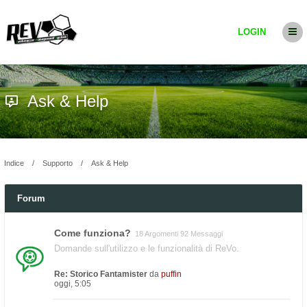
LOGIN
Ask & Help
Indice
Supporto
Ask & Help
Forum
Come funziona?
18 Argomenti 92 Messaggi
Domande sull'utilizzo e le funzionalità di ReVo.
Re: Storico Fantamister
da
puffin
oggi, 5:05