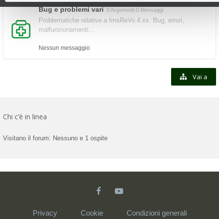
Bug e problemi vari
0 Argomenti 0 Messaggi
Problematiche relative a fmsReVo 4.xx. Bug, errori,
malfunzionamenti...
Nessun messaggio
Vai a
Chi c’è in linea
Visitano il forum: Nessuno e 1 ospite
Privacy
Cookie
Condizioni generali