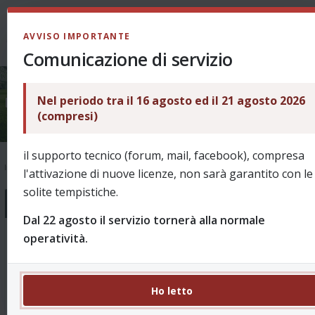
LOGIN
AVVISO IMPORTANTE
Comunicazione di servizio
Nel periodo tra il 16 agosto ed il 21 agosto 2026
Ask & Help
(compresi)
il supporto tecnico (forum, mail, facebook), compresa
Indice
Supporto
Ask & Help
l'attivazione di nuove licenze, non sarà garantito con le
solite tempistiche.
Forum
Dal 22 agosto il servizio tornerà alla normale
operatività.
Come funziona?
18 Argomenti 99 Messaggi
Domande sull'utilizzo e le funzionalità di ReVo.
Re: Panchina lunga e 5 sostit…
da
Ho letto
puffin
08/08/2026, 12:49