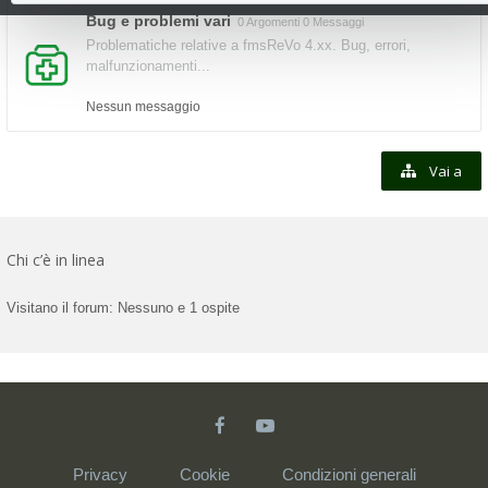
Bug e problemi vari
0 Argomenti 0 Messaggi
Problematiche relative a fmsReVo 4.xx. Bug, errori,
malfunzionamenti...
Nessun messaggio
Vai a
Chi c’è in linea
Visitano il forum: Nessuno e 1 ospite
Privacy
Cookie
Condizioni generali