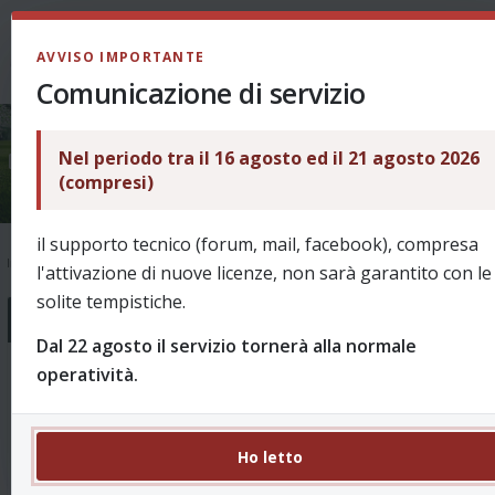
LOGIN
AVVISO IMPORTANTE
Comunicazione di servizio
Nel periodo tra il 16 agosto ed il 21 agosto 2026
Ask & Help
(compresi)
il supporto tecnico (forum, mail, facebook), compresa
Indice
Supporto
Ask & Help
l'attivazione di nuove licenze, non sarà garantito con le
solite tempistiche.
Forum
Dal 22 agosto il servizio tornerà alla normale
operatività.
Come funziona?
18 Argomenti 99 Messaggi
Domande sull'utilizzo e le funzionalità di ReVo.
Re: Panchina lunga e 5 sostit…
da
Ho letto
puffin
ieri, 12:49